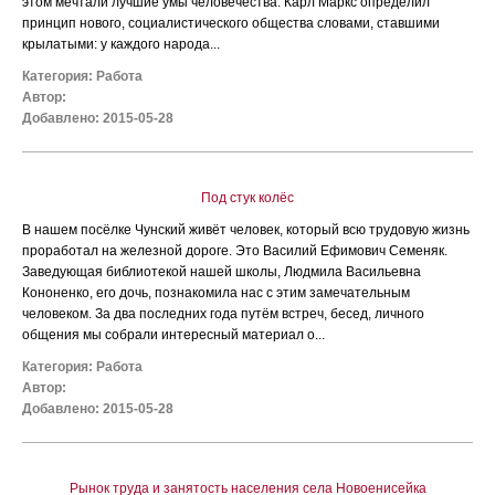
этом мечтали лучшие умы человечества. Карл Маркс определил
принцип нового, социалистического общества словами, ставшими
крылатыми: у каждого народа...
Категория:
Работа
Автор:
Добавлено: 2015-05-28
Под стук колёс
В нашем посёлке Чунский живёт человек, который всю трудовую жизнь
проработал на железной дороге. Это Василий Ефимович Семеняк.
Заведующая библиотекой нашей школы, Людмила Васильевна
Кононенко, его дочь, познакомила нас с этим замечательным
человеком. За два последних года путём встреч, бесед, личного
общения мы собрали интересный материал о...
Категория:
Работа
Автор:
Добавлено: 2015-05-28
Рынок труда и занятость населения села Новоенисейка