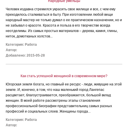
Народные умельцы
Человек издавна стремился украсить свое жилище и все, с чем ему
приходилось сталкиваться в быту. При изготовлении любой вещи
народный мастер не только думал о ее практическом назначении, но и
не забывал о красоте. Красота и польза в его творчестве всегда
неотделимы. Из самых простых материалов – дерева, камня, глины,
ниток, домотканых холстов...
Категория:
Работа
Автор:
Добавлено: 2015-05-28
Как стать успешной женщиной в современном мире?
Югорская земля богата, но главный ее ресурс - люди, живущие на этой
земле. И, конечно, в том, что наш маленький город Лангепас
расцветает, благоустраивается, преображается, большой вклад
женщин. В моей работе рассмотрены этапы становления
профессиональной биографии представительниц самых разных
профессий и социальных слоев. Женщины города...
Категория:
Работа
Автор: