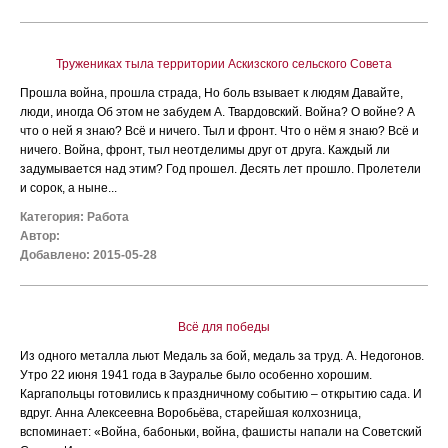
Тружениках тыла территории Аскизского сельского Совета
Прошла война, прошла страда, Но боль взывает к людям Давайте,
люди, иногда Об этом не забудем А. Твардовский. Война? О войне? А
что о ней я знаю? Всё и ничего. Тыл и фронт. Что о нём я знаю? Всё и
ничего. Война, фронт, тыл неотделимы друг от друга. Каждый ли
задумывается над этим? Год прошел. Десять лет прошло. Пролетели
и сорок, а ныне...
Категория:
Работа
Автор:
Добавлено: 2015-05-28
Всё для победы
Из одного металла льют Медаль за бой, медаль за труд. А. Недогонов.
Утро 22 июня 1941 года в Зауралье было особенно хорошим.
Каргапольцы готовились к праздничному событию – открытию сада. И
вдруг. Анна Алексеевна Воробьёва, старейшая колхозница,
вспоминает: «Война, бабоньки, война, фашисты напали на Советский