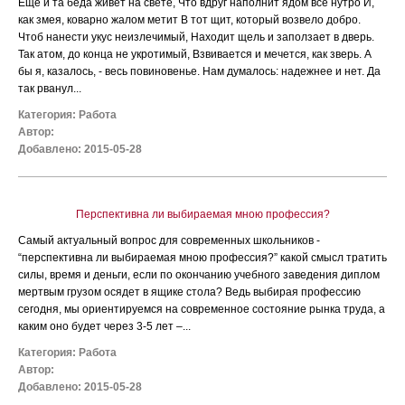
Еще и та беда живет на свете, Что вдруг наполнит ядом все нутро И,
как змея, коварно жалом метит В тот щит, который возвело добро.
Чтоб нанести укус неизлечимый, Находит щель и заползает в дверь.
Так атом, до конца не укротимый, Взвивается и мечется, как зверь. А
бы я, казалось, - весь повиновенье. Нам думалось: надежнее и нет. Да
так рванул...
Категория:
Работа
Автор:
Добавлено: 2015-05-28
Перспективна ли выбираемая мною профессия?
Самый актуальный вопрос для современных школьников -
“перспективна ли выбираемая мною профессия?” какой смысл тратить
силы, время и деньги, если по окончанию учебного заведения диплом
мертвым грузом осядет в ящике стола? Ведь выбирая профессию
сегодня, мы ориентируемся на современное состояние рынка труда, а
каким оно будет через 3-5 лет –...
Категория:
Работа
Автор:
Добавлено: 2015-05-28