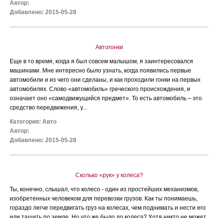
Автор:
Добавлено: 2015-05-28
Автогонки
Еще в то время, когда я был совсем малышом, я заинтересовался
машинами. Мне интересно было узнать, когда появились первые
автомобили и из чего они сделаны, и как проходили гонки на первых
автомобилях. Слово «автомобиль» греческого происхождения, и
означает оно «самодвижущийся предмет». То есть автомобиль – это
средство передвижения, у...
Категория:
Авто
Автор:
Добавлено: 2015-05-28
Сколько «рук» у колеса?
Ты, конечно, слышал, что колесо - один из простейших механизмов,
изобретенных человеком для перевозки грузов. Как ты понимаешь,
гораздо легче передвигать груз на колесах, чем поднимать и нести его
или тащить по земле. Но что же было до колеса? Хотя никто не может