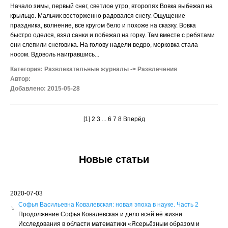
Начало зимы, первый снег, светлое утро, второпях Вовка выбежал на
крыльцо. Мальчик восторженно радовался снегу. Ощущение
праздника, волнение, все кругом бело и похоже на сказку. Вовка
быстро оделся, взял санки и побежал на горку. Там вместе с ребятами
они слепили снеговика. На голову надели ведро, морковка стала
носом. Вдоволь наигравшись...
Категория:
Развлекательные журналы
->
Развлечения
Автор:
Добавлено: 2015-05-28
[1]
2
3
...
6
7
8
Вперёд
Новые статьи
2020-07-03
Софья Васильевна Ковалевская: новая эпоха в науке. Часть 2
Продолжение Софья Ковалевская и дело всей её жизни
Исследования в области математики «Ясерьёзным образом и