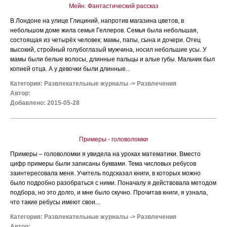
Мейн. Фантастический рассказ
В Лондоне на улице Глициний, напротив магазина цветов, в
небольшом доме жила семья Геллеров. Семья была небольшая,
состоящая из четырёх человек: мамы, папы, сына и дочери. Отец
высокий, стройный голубоглазый мужчина, носил небольшие усы. У
мамы были белые волосы, длинные пальцы и алые губы. Мальчик был
копией отца. А у девочки были длинные...
Категория:
Развлекательные журналы
->
Развлечения
Автор:
Добавлено: 2015-05-28
Примеры - головоломки
Примеры – головоломки я увидела на уроках математики. Вместо
цифр примеры были записаны буквами. Тема числовых ребусов
заинтересовала меня. Учитель подсказал книги, в которых можно
было подробно разобраться с ними. Поначалу я действовала методом
подбора, но это долго, и мне было скучно. Прочитав книги, я узнала,
что такие ребусы имеют свои...
Категория:
Развлекательные журналы
->
Развлечения
Автор: