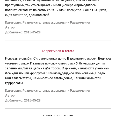
опознания, не было спутникового наблюдения, чтобы изловить
преступника, так что сыщикам и милиционерам приходилось
полагаться только на самих себя. Было 3 часа утра. Саша Сыщиков,
сидя в конторе, досыпал свой...
Категория:
Развлекательные журналы
->
Развлечения
Автор:
Добавлено: 2015-05-28
Корректировка текста
Исправьте ошибки Сллллллонялся долго В джунглллллях слн, Беднжка
утомиллллллся- И к пльме прислонилллллллся У Лукккомрья дуппп
зеленнный, Злтая цебь на дбе тооом, И днннем, и нчью кттт ученнный
Фсе хдит по цпи крррругом. Я пмню чуддддное мгннновенье, Предо
мнй явлась тттты, Кк мимолтное вввввиденье, Каг гний ччччистой
кррррасоты....
Категория:
Развлекательные журналы
->
Развлечения
Автор:
Добавлено: 2015-05-28