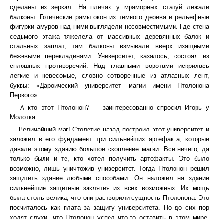
сделаны из зеркал. На плечах у мраморных статуй лежали
балконы. Готические рамы окон из темного дерева и рельефные
фигурки амуров над ними выглядели несовместимыми. Где стена
седьмого этажа тяжелела от массивных деревянных балок и
стальных заплат, там балконы взмывали вверх изящными
бежевыми перекладинами. Университет, казалось, состоял из
сплошных противоречий. Над главными воротами искрилась
легкие и невесомые, словно сотворенные из атласных лент,
буквы: «Дароический университет магии имени Птолонона
Первого».
— А кто этот Птолонон? — заинтересованно спросил Игорь у
Молотка.
— Величайший маг! Столетие назад построил этот университет и
заложил в его фундамент три сильнейших артефакта, которые
давали этому зданию большое скопление магии. Все ничего, да
только были и те, кто хотел получить артефакты. Это было
возможно, лишь уничтожив университет. Тогда Птолонон решил
защитить здание любыми способами. Он наложил на здание
сильнейшие защитные заклятия из всех возможных. Их мощь
была столь велика, что они растворили сущность Птолонона. Это
посчиталось как плата за защиту университета. Но до сих пор
ходят слухи, что Птолонон успел что-то оставить в этом мире,