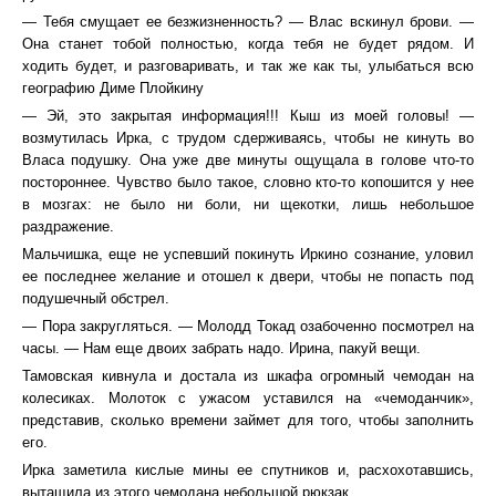
— Тебя смущает ее безжизненность? — Влас вскинул брови. —
Она станет тобой полностью, когда тебя не будет рядом. И
ходить будет, и разговаривать, и так же как ты, улыбаться всю
географию Диме Плойкину
— Эй, это закрытая информация!!! Кыш из моей головы! —
возмутилась Ирка, с трудом сдерживаясь, чтобы не кинуть во
Власа подушку. Она уже две минуты ощущала в голове что-то
постороннее. Чувство было такое, словно кто-то копошится у нее
в мозгах: не было ни боли, ни щекотки, лишь небольшое
раздражение.
Мальчишка, еще не успевший покинуть Иркино сознание, уловил
ее последнее желание и отошел к двери, чтобы не попасть под
подушечный обстрел.
— Пора закругляться. — Молодд Токад озабоченно посмотрел на
часы. — Нам еще двоих забрать надо. Ирина, пакуй вещи.
Тамовская кивнула и достала из шкафа огромный чемодан на
колесиках. Молоток с ужасом уставился на «чемоданчик»,
представив, сколько времени займет для того, чтобы заполнить
его.
Ирка заметила кислые мины ее спутников и, расхохотавшись,
вытащила из этого чемодана небольшой рюкзак.