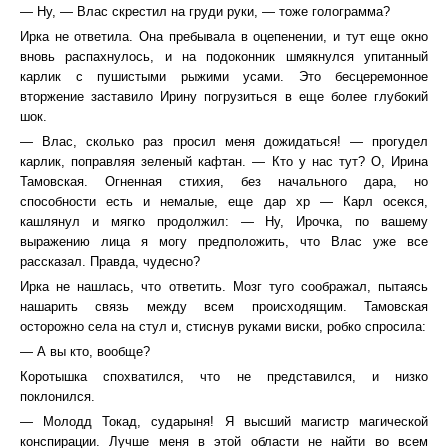
— Ну, — Влас скрестил на груди руки, — тоже голограмма?
Ирка не ответила. Она пребывала в оцепенении, и тут еще окно
вновь распахнулось, и на подоконник шмякнулся упитанный
карлик с пушистыми рыжими усами. Это бесцеремонное
вторжение заставило Ирину погрузиться в еще более глубокий
шок.
— Влас, сколько раз просил меня дожидаться! — прогудел
карлик, поправляя зеленый кафтан. — Кто у нас тут? О, Ирина
Тамовская. Огненная стихия, без начального дара, но
способности есть и немалые, еще дар хр — Карл осекся,
кашлянул и мягко продолжил: — Ну, Ирочка, по вашему
выражению лица я могу предположить, что Влас уже все
рассказал. Правда, чудесно?
Ирка не нашлась, что ответить. Мозг туго соображал, пытаясь
нашарить связь между всем происходящим. Тамовская
осторожно села на стул и, стиснув руками виски, робко спросила:
— А вы кто, вообще?
Коротышка спохватился, что не представился, и низко
поклонился.
— Молодд Токад, сударыня! Я высший магистр магической
конспирации. Лучше меня в этой области не найти во всем