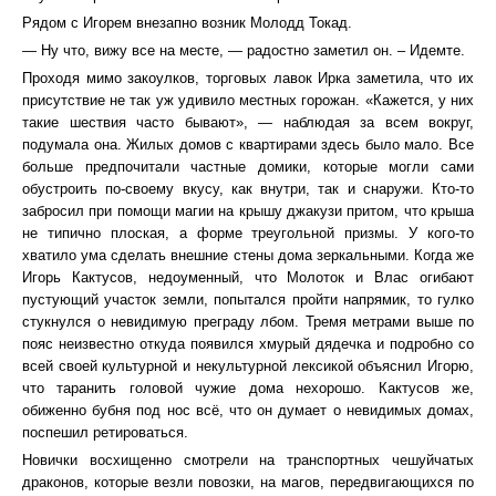
Рядом с Игорем внезапно возник Молодд Токад.
— Ну что, вижу все на месте, — радостно заметил он. – Идемте.
Проходя мимо закоулков, торговых лавок Ирка заметила, что их
присутствие не так уж удивило местных горожан. «Кажется, у них
такие шествия часто бывают», — наблюдая за всем вокруг,
подумала она. Жилых домов с квартирами здесь было мало. Все
больше предпочитали частные домики, которые могли сами
обустроить по-своему вкусу, как внутри, так и снаружи. Кто-то
забросил при помощи магии на крышу джакузи притом, что крыша
не типично плоская, а форме треугольной призмы. У кого-то
хватило ума сделать внешние стены дома зеркальными. Когда же
Игорь Кактусов, недоуменный, что Молоток и Влас огибают
пустующий участок земли, попытался пройти напрямик, то гулко
стукнулся о невидимую преграду лбом. Тремя метрами выше по
пояс неизвестно откуда появился хмурый дядечка и подробно со
всей своей культурной и некультурной лексикой объяснил Игорю,
что таранить головой чужие дома нехорошо. Кактусов же,
обиженно бубня под нос всё, что он думает о невидимых домах,
поспешил ретироваться.
Новички восхищенно смотрели на транспортных чешуйчатых
драконов, которые везли повозки, на магов, передвигающихся по