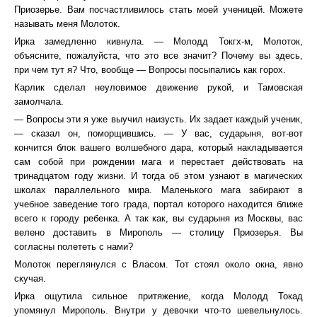
Приозерье. Вам посчастливилось стать моей ученицей. Можете
называть меня Молоток.
Ирка замедленно кивнула. — Молодд Токгх-м, Молоток,
объясните, пожалуйста, что это все значит? Почему вы здесь,
при чем тут я? Что, вообще ― Вопросы посыпались как горох.
Карлик сделал неуловимое движение рукой, и Тамовская
замолчала.
— Вопросы эти я уже выучил наизусть. Их задает каждый ученик,
— сказал он, поморщившись. — У вас, сударыня, вот-вот
кончится блок вашего волшебного дара, который накладывается
сам собой при рождении мага и перестает действовать на
тринадцатом году жизни. И тогда об этом узнают в магических
школах параллельного мира. Маленького мага забирают в
учебное заведение того града, портал которого находится ближе
всего к городу ребенка. А так как, вы сударыня из Москвы, вас
велено доставить в Мирополь — столицу Приозерья. Вы
согласны полететь с нами?
Молоток переглянулся с Власом. Тот стоял около окна, явно
скучая.
Ирка ощутила сильное притяжение, когда Молодд Токад
упомянул Мирополь. Внутри у девочки что-то шевельнулось.