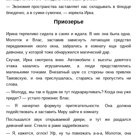
— Экономия пространства заставляет нас складывать в блюдце
блюдечко, а в сумки сумочки, — изрекла Ирка.
Приозерье
Ирина терпеливо сидела в санях и ждала. В них она была одна.
Молоток и Влас, заставив зависнуть летающее средство
передвижения около окна, забрались в комнату еще одной
девчонки, у которой тоже обнаружился магический дар.
Скучая, Ирка смотрела вниз. Автомобили с высоты девятого
этажа казались игрушечными, а люди представлялись
маленькими точками. Внезапный шум со стороны окна привлек
Тамовскую, и она прислушалась, стараясь не пропустить ни
слова.
― Молодд, мы так и будем ее тут подкарауливать? Когда она уже
придет? ― устало произнес Влас.
― Я начертил формулу притягательности. Она должна
подействовать и заставить Миру зайти в комнату.
Послышался звук открываемой двери, и тут же раздался
девчачий визг. Стекло в раме задребезжало.
― Я, кажется, оглох! Уф, ну ты повизжать а-а-а, Молоток, она