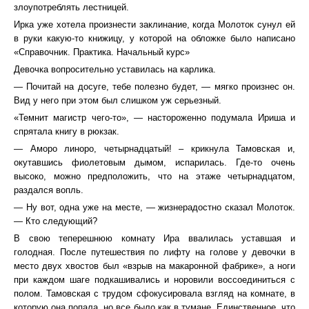
злоупотреблять лестницей.
Ирка уже хотела произнести заклинание, когда Молоток сунул ей
в руки какую-то книжицу, у которой на обложке было написано
«Справочник. Практика. Начальный курс»
Девочка вопросительно уставилась на карлика.
— Почитай на досуге, тебе полезно будет, — мягко произнес он.
Вид у него при этом был слишком уж серьезный.
«Темнит магистр чего-то», — настороженно подумала Ириша и
спрятала книгу в рюкзак.
— Аморо линоро, четырнадцатый! – крикнула Тамовская и,
окутавшись фиолетовым дымом, испарилась. Где-то очень
высоко, можно предположить, что на этаже четырнадцатом,
раздался вопль.
— Ну вот, одна уже на месте, — жизнерадостно сказал Молоток.
— Кто следующий?
В свою теперешнюю комнату Ира ввалилась уставшая и
голодная. После путешествия по лифту на голове у девочки в
место двух хвостов был «взрыв на макаронной фабрике», а ноги
при каждом шаге подкашивались и норовили воссоединиться с
полом. Тамовская с трудом сфокусировала взгляд на комнате, в
которую она попала, но все было как в тумане. Единственное, что