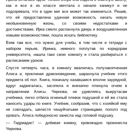
как и все в их классе мечтала о начале каникул и не
подозревала, что в один миг все может так измениться. Решив,
что ей предоставлена удачная возможность начать новую
необыкновенную жизнь, со своими недостатками и
достоинствами, Ирка смело распахнула дверь и воодушевленная
новыми возможностями, пошла искать библиотеку.
Взяв там все, что нужно для учебы, в том числе и тетради с
набором перьев, Иринка, немного поплутав по коридорам
университета, нашла таки свою комнату и стала разбираться с
расписанием уроков.
Спустя четверть часа, в комнату ввалилась полузакопченная
Алиса и, проклиная драконоведение, шарахнула учебник этого
предмета об пол. Книга, поначалу казавшаяся вполне заурядной,
вдруг задвигалась, засопела и внезапно плюнула огнем в
направлении Алисы. Чернова, не удивляясь выкрутасам
учебника, легко отбила огненный плевок подушкой и ей же стала
наносить удары по книге. Учебник, сообразив, что с хозяйкой ему
не совладать, шелестя чешуйчатыми страницами, пополз под
кровать. Алиса победоносно занесла над головой подушку.
— Гидриадис! — добивая книжку, кровожадно произнесла
Чернова.