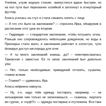
Учебник, учуяв водную стихию, припустился вдвое быстрее, но
на пол пути был перехвачен хозяйкой и затолкнут в огнеупорный
футляр.
Алиса уселась на стул и стала смывать копоть с лица.
— А что это было за заклинание? — спросила Ирка, обнаружив в
расписании этот урок во вторник.
— Гидриадис — стандартное заклинание, чтобы потушить огонь.
Раньше оно сопровождалось небольшим дождичком, но воды в
Приозерье стало мало, и заклинание работает в холостую, тупо
блокируя доступ кислорода для огня.
— А ты много заклинаний знаешь, да? – поинтересовалась
Тамовская с завистью. Ее то запас заклинаний был довольно
убог.
— Нет, только необходимые: привидений отгонять, сушилки,
глажки всякие
— Глажки? — удивилась Ира.
Алиса небрежно кивнула.
— Ну, э-э, надо тебе одежду постирать, например, — на
зельварении чем только не запачкаешься, — скажешь: зюрлата
мо гурлис, и «пуф!!!» — одежда постирана и отутюжена. Все-таки