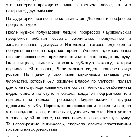
этот материал проходится лишь в третьем классе, так что
потерпите, дружочки мои.
По аудитории пронесся печальный стон. Довольный профессор
продолжал урок.
После нудной получасовой лекции, профессор Лауризольский
предложил ребятам освоить заклинание, придуманное и
запатентованное Дрыпухало Ингельком, которое одушевляло
неодушевленное на короткое время. Ученики, вдохновленные
новыми свершениями, принялись оживлять, что попадет под руку.
Галя пищала, пытаясь оторвать зубчатую заколку, которая
вцепилась ей в палец. Влас угрюмо сидел, подперев лицо
руками. На щеках у него были нарисованы зеленые усы.
Фломастер, который был оживлен Власом по глупости, ползал
где-то на полу, ища новые чистые холсты. Алиска с озабоченным
видом сидела на стуле и ойкала, когда он подпрыгивал или
приседал на ножках. Профессор Лауризольский с трудом
сдерживал улыбку. Первогодки по неопытности оживляли все, на
что попадали глаза, и теперь отдувались за это. Ирка устало
хлопала рукой по парте, пытаясь поймать свою ожившую ручку.
Та невообразимо выгибалась, сверкала своими пластиковыми
боками и ловко ускользала.