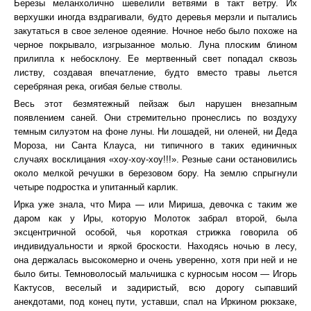
Березы меланхолично шевелили ветвями в такт ветру. Их
верхушки иногда вздрагивали, будто деревья мерзли и пытались
закутаться в свое зеленое одеяние. Ночное небо было похоже на
черное покрывало, изгрызанное молью. Луна плоским блином
прилипла к небосклону. Ее мертвенный свет попадал сквозь
листву, создавая впечатление, будто вместо травы льется
серебряная река, огибая белые стволы.
Весь этот безмятежный пейзаж был нарушен внезапным
появлением саней. Они стремительно пронеслись по воздуху
темным силуэтом на фоне луны. Ни лошадей, ни оленей, ни Деда
Мороза, ни Санта Клауса, ни типичного в таких единичных
случаях восклицания «хоу-хоу-хоу!!!». Резные сани остановились
около мелкой речушки в березовом бору. На землю спрыгнули
четыре подростка и упитанный карлик.
Ирка уже знала, что Мира — или Мириша, девочка с таким же
даром как у Иры, которую Молоток забрал второй, была
эксцентричной особой, чья короткая стрижка говорила об
индивидуальности и яркой броскости. Находясь ночью в лесу,
она держалась высокомерно и очень уверенно, хотя при ней и не
было биты. Темноволосый мальчишка с курносым носом — Игорь
Кактусов, веселый и задиристый, всю дорогу сыпавший
анекдотами, под конец пути, уставши, спал на Иркином рюкзаке,