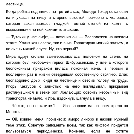
лестнице.
Когда ребята поднялись на третий этаж, Молодд Токад остановил
их и указал на нишу в стороне высотой примерно с человека,
которая заканчивалась гладкой темной стеной из камня с
вырезанными на ней какими-то знаками.
— Туточки у нас лифт, — пояснил он. — Расположен на каждом
этаже. Ходит как наверх, так и вниз. Гарантирую мягкий подъем, и
не очень мягкий спуск. Ну, кто первый?
Мира вдруг сильно заинтересовалась полотном на стене, на
котором был изображен герцог Шибуршинский, у плеча которого
беспокойным призраком вилась покойная жена, в первый и
последний раз в жизни отведавшая собственную стряпню. Влас
беспардонно дрых, сидя на лестнице и свесив голову на грудь.
Игорь Кактусов с завистью на него поглядывал, прикрывая
растянувшийся в зевке рот. Желающих освоить необычный вид
транспорта не было, и Ира, вздохнув, шагнула в нишу.
— Чё это, он не катится? — Ира вопросительно посмотрела на
Молотка.
— Ой, извини меня, произнеси: аморо линоро и назови нужный
тебе этаж. Советую запомнить всем, так как лифтом придется
пользоваться периодически. Конечно, если не хотите