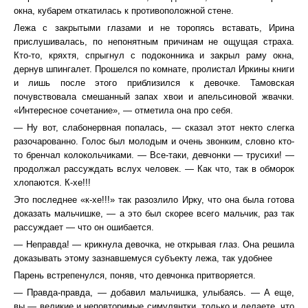
окна, кубарем откатилась к противоположной стене.
Лежа с закрытыми глазами и не торопясь вставать, Ирина
прислушивалась, по непонятным причинам не ощущая страха.
Кто-то, кряхтя, спрыгнул с подоконника и закрыл раму окна,
дернув шпингалет. Прошелся по комнате, пролистал Иркины книги
и лишь после этого приблизился к девочке. Тамовская
почувствовала смешанный запах хвои и апельсиновой жвачки.
«Интересное сочетание», — отметила она про себя.
— Ну вот, слабонервная попалась, — сказал этот некто слегка
разочарованно. Голос был молодым и очень звонким, словно кто-
то бренчал колокольчиками. — Все-таки, девчонки — трусихи! —
продолжал рассуждать вслух человек. — Как что, так в обморок
хлопаются. К-хе!!!
Это последнее «к-хе!!!» так разозлило Ирку, что она была готова
доказать мальчишке, — а это был скорее всего мальчик, раз так
рассуждает — что он ошибается.
— Неправда! — крикнула девочка, не открывая глаз. Она решила
доказывать этому зазнавшемуся субъекту лежа, так удобнее
Парень встрепенулся, поняв, что девчонка притворяется.
— Правда-правда, — добавил мальчишка, улыбаясь. — А еще,
вы — великие и неповторимые симулянтки, только и делаете, что