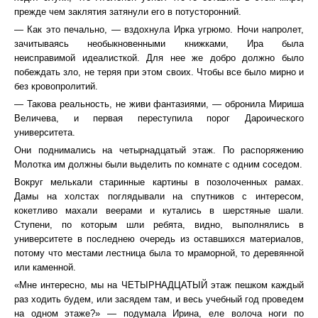
прежде чем заклятия затянули его в потусторонний.
— Как это печально, — вздохнула Ирка угрюмо. Ночи напролет,
зачитываясь необыкновенными книжками, Ира была
неисправимой идеалисткой. Для нее же добро должно было
побеждать зло, не теряя при этом своих. Чтобы все было мирно и
без кровопролитий.
— Такова реальность, не живи фантазиями, — обронила Мириша
Величева, и первая переступила порог Дароического
университета.
Они поднимались на четырнадцатый этаж. По распоряжению
Молотка им должны были выделить по комнате с одним соседом.
Вокруг мелькали старинные картины в позолоченных рамах.
Дамы на холстах поглядывали на спутников с интересом,
кокетливо махали веерами и кутались в шерстяные шали.
Ступени, по которым шли ребята, видно, выполнялись в
университете в последнею очередь из оставшихся материалов,
потому что местами лестница была то мраморной, то деревянной
или каменной.
«Мне интересно, мы на ЧЕТЫРНАДЦАТЫЙ этаж пешком каждый
раз ходить будем, или засядем там, и весь учебный год проведем
на одном этаже?» — подумала Ирина, еле волоча ноги по