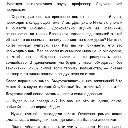
Чувствуя затянувшуюся паузу, профессор Лауризольский
продолжал:
— Хорошо, раз все так прекрасно помнят наш прошлый урок,
переходим к следующей теме. Итак, Дрыпухало Ингельк, ученый
в области биомагии. Досконально изучил ее источники,
основываясь на теории Брозохиля, сделал ряд открытий в этой
области,. я не понимаю, почему все спят на моем уроке? Никто не
хочет ничему учиться, так? Как вы не понимаете, что это
необходимо вам. Вас забрали из обычного мира не на экскурсию,
а чтобы вы, лоботрясы, научились контролировать свое
волшебство. В дальнейшем мы будем учиться обходиться без
заклинаний, лишь силой воли творить волшебство, — сказал
кентавр и взглядом поднял в воздух перо со стола.
Класс пораженно замер. Выкрутасничать, и без заклинаний! Что
может быть круче: и никакой зубрежки! Только чистый экспромт!
Лауризольский обвел глазами класс и ехидно добавил:
— Чудесно, не правда ли? Но вам же это не нужно, спите,
набирайтесь сил перед обедом.
— Нужно, нужно! — загалдели ребята. Особенно громкие вопли
слышались с последних парт, где сидели в бывшем двоечники.
— Ладно, убедили, что все-таки учить вас надо. Но все равно