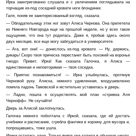
Ирка заинтригованно слушала и с увлечением поглядывала на
торчащие из-под соседней кровати ноги блондинки.
Галя, поняв ее заинтересованный взгляд, сказала:
— Обладательницу этих ног зовут Алиса Чернова. Она прилетела
из Нижнего Новгорода еще на прошлой неделе, но у всех такое
ощущение, что она тут родилась. Даже я, пробыв здесь около
двух месяцев, все еще могу заблудиться в университете.
— Ага, вот они! — донеслось из-под кровати. — Ну, держись,
дикарь! Скоро твоя прическа перестанет быть похожей на воронье
гнездо. Привет, Ирка! Как сказала Галочка, я Алиса —
единственная и неповторимая — твоя соседка.
— Приятно познакомиться! — Ирка улыбнулась, протянув
Черновой руку. Алиска, немного удивленная, воодушевленно
помяла ладонь Тамовской и мстительно уставилась в дверь:
— Ладно, пошла я осуществлять мой план «стрижка Аля
Чернофф». Не скучайте!
Дверь за Алисой захлопнулась.
Галочка немного поболтала с Иркой, сказала, где ей достать
учебники и расписание, сгребла фантики в корзину для мусора и,
попрощавшись, тоже ушла.
Ирина осталась одна. Только вчера она ходила в обычную школу,