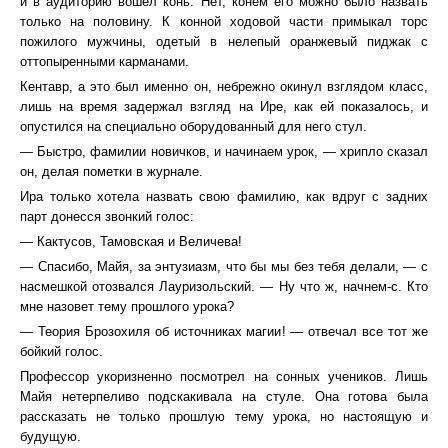
и в аудиторию вошел конь. Нет, конем его можно было назвать
только на половину. К конной ходовой части примыкал торс
пожилого мужчины, одетый в нелепый оранжевый пиджак с
оттопыренными карманами.
Кентавр, а это был именно он, небрежно окинул взглядом класс,
лишь на время задержал взгляд на Ире, как ей показалось, и
опустился на специально оборудованный для него стул.
— Быстро, фамилии новичков, и начинаем урок, — хрипло сказал
он, делая пометки в журнале.
Ира только хотела назвать свою фамилию, как вдруг с задних
парт донесся звонкий голос:
— Кактусов, Тамовская и Величева!
— Спасибо, Майя, за энтузиазм, что бы мы без тебя делали, — с
насмешкой отозвался Лауризольский. — Ну что ж, начнем-с. Кто
мне назовет тему прошлого урока?
— Теория Брозохиля об источниках магии! — отвечал все тот же
бойкий голос.
Профессор укоризненно посмотрел на сонных учеников. Лишь
Майя нетерпеливо подскакивала на стуле. Она готова была
рассказать не только прошлую тему урока, но настоящую и
будущую.