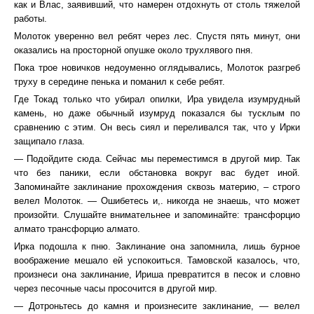
как и Влас, заявивший, что намерен отдохнуть от столь тяжелой
работы.
Молоток уверенно вел ребят через лес. Спустя пять минут, они
оказались на просторной опушке около трухлявого пня.
Пока трое новичков недоуменно оглядывались, Молоток разгреб
труху в середине пенька и поманил к себе ребят.
Где Токад только что убирал опилки, Ира увидела изумрудный
камень, но даже обычный изумруд показался бы тусклым по
сравнению с этим. Он весь сиял и переливался так, что у Ирки
защипало глаза.
— Подойдите сюда. Сейчас мы переместимся в другой мир. Так
что без паники, если обстановка вокруг вас будет иной.
Запоминайте заклинание прохождения сквозь материю, – строго
велел Молоток. — Ошибетесь и,. никогда не знаешь, что может
произойти. Слушайте внимательнее и запоминайте: трансфорцио
алмато трансфорцио алмато.
Ирка подошла к пню. Заклинание она запомнила, лишь бурное
воображение мешало ей успокоиться. Тамовской казалось, что,
произнеси она заклинание, Ириша превратится в песок и словно
через песочные часы просочится в другой мир.
— Дотроньтесь до камня и произнесите заклинание, — велел