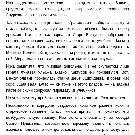
Ира задумалась: магостория — предмет о магах. Значит,
придется ждать кого угодно под именем профессора
Лауризольского, кроме человека.
Так и оказалось. Придя в класс, Ира села за свободную парту, и
стала наблюдать за суетой, которая обычно бывает перед
уроками. Вот в класс ворвался Игорь Кактусов, небрежно в
порыве вдохновения схвативший с полки не тот учебник. Назад в
комнату бежать было уже поздно, так что Игорь робко подошел к
Мирише Величевой и, заикаясь, спросил, может ли он сесть с
ней. Мира одарила его холодным взглядом и подвинулась.
Ирка заметила, что Мириша довольна. На ее скуластом лице
играла лукавая улыбка. Видно, Кактусов ей понравился. Вот,
между рядами пронеслась стайка щебечущих девиц, и среди них
хохочущая Галя. Влас — он тоже из этого класса, — на задней
парте от скуки сооружал пирамиду из учебников
По университету пробежала звонкая трель звонка. Урок начался.
Неожиданно в коридоре раздалось короткое ржание коня и
старческое ворчание. Класс мигом притих. Не понимая, что
возбудило такую тишину, Ира хотела спросить у ее соседа
Сергея Пушкинова, который всю перемену клеился к ней, как
жвачка к подошве, в чем дело, как внезапно дверь распахнулась,