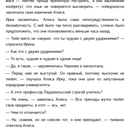
маги — лентяи: проще прачечную построить, а они заклинание
изобретут, что язык не повернется выговорить, — победоносно
закончила свои изречения Алиса.
Ирка засмеялась. Алиса была сама непосредственность и
беззаботность. С ней было так легко разговаривать, сложно было
предположить, что они познакомились меньше часа назад.
— Тебе никто не говорил, что ты чудная с двумя ударениями? —
спросила Ирина.
— Как это с двумя ударениями?
— То есть, чудная и чудная в одном лице!
— Да, я такая, — зарумянилась Чернова и захохотала.
— Перед ним не выступай. Он нравный, поэтому выскочек не
любит, — поучала Алиса Ирку, пока они шли по запутанным
коридорам университета.
— А этот профессор Лауризольский строгий учитель?
— Не очень, — замялась Алиса. — Все преподы жутко любят
свои предметы, а этот — ась, нет.
— Чем-то отличается?
— Ну, скажем, он не совсем тот, о ком преподает, — туманно
ответила Алиса.