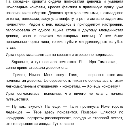
На соседней кровати сидела полноватая девочка и уминала
шоколадные конфеты, бросая фантики в приличную кучку, уже
накопившихся оберток. Девочка тряхнула темными, шоколадного
оттенка, волосами, засунула конфету в рот и активно задвигала
челюстями. Рядом с ней, находясь в приподнятом настроении,
галопировала от одного ящика стола к другому блондинистая
девица, явно в поисках маникюрных ножниц. У нее были
правильные черты лица, тонкие губы и миндалевидные голубые
глаза.
Ирка перестала валяться на кровати и отрешенно поднялась.
— Здрасьте, я тут поспала немножко. Я — Ира Тамовская, —
сонно приветствовала девочек она.
— Привет, Ирина. Меня зовут Галя, — серьезно ответила
полноватая девочка. Ее серьезность никак не сочеталась с таким
легкомысленным отношениям к конфетам. — Хочешь конфетку?
Ирка согласилась, вспомнив, что ничего не ела с начала
путешествия.
— Ну как, вкусно? На еще. — Галя протянула Ирке горсть
леденцов. — Тебе здесь понравится. Призраки шляются по
коридорам, портреты разговаривают, посуда из столовой летает,
что-то взрывается иногда. Тут классно.