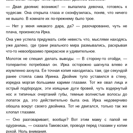
— Двая двоянис возникис! — выпалила девочка, готовясь к
чудесам. Она открыла глаза и сконфузилась, поняв, что ничего
не вышло. В комнате их по-прежнему было трое.
— Нет у меня никакого дара, да? — разочарованно, чуть не
плача, произнесла Ирка.
Она уже успела придумать себе невесть что, мыслями находясь
уже далеко, где грани реального мира размывались, раскрывая
что-то невообразимо прекрасное и удивительное.
Молоток не спешил делать выводы. — В сторону-то отойди, —
толерантно потребовал он. Ирка осторожно шагнула влево и
изумленно ахнула. Ее точная копия находилась там, где секундой
ранее стояла сама Иринка. Двойник тупо уставился в стену,
изредка моргая большими карими глазами. Тот же овал лица и
острый подбородок, эти изящные дуги бровей, чуть вздернутый
нос и типичных очертаний губы, темные волнистые волосы до
лопаток да, это действительно была она. Ирка недоверчиво
обошла вокруг своего двойника. Тот не двигался, только так же
хлопал глазами.
— Оно разговаривает, вообще? Вот этим маму с папой не
одурачишь, — сказала Тамовская, проводя перед глазами у копии
рукой. Ноль внимания.