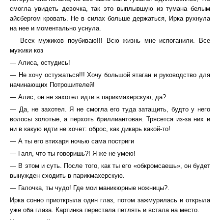
смогла увидеть девочка, так это выплывшую из тумана белым
айсбергом кровать. Не в силах больше держаться, Ирка рухнула
на нее и моментально уснула.
— Всех мужиков поубиваю!!! Всю жизнь мне испоганили. Все
мужики коз
— Алиса, остудись!
— Не хочу остужаться!!! Хочу большой ятаган и руководство для
начинающих Потрошителей!
— Алис, он не захотел идти в парикмахерскую, да?
— Да, не захотел. Я не смогла его туда затащить, будто у него
волосы золотые, а перхоть бриллиантовая. Трясется из-за них и
ни в какую идти не хочет: оброс, как дикарь какой-то!
— А ты его втихаря ночью сама постриги
— Галя, что ты говоришь?! Я же не умею!
— В этом и суть. После того, как ты его «обкромсаешь», он будет
вынужден сходить в парикмахерскую.
— Галочка, ты чудо! Где мои маникюрные ножницы?.
Ирка сонно приоткрыла один глаз, потом зажмурилась и открыла
уже оба глаза. Картинка перестала петлять и встала на место.