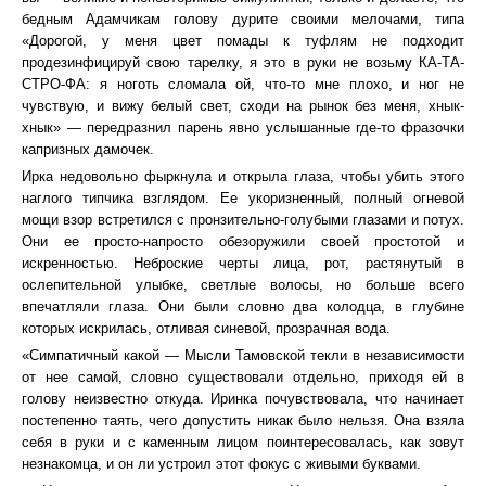
бедным Адамчикам голову дурите своими мелочами, типа
«Дорогой, у меня цвет помады к туфлям не подходит
продезинфицируй свою тарелку, я это в руки не возьму КА-ТА-
СТРО-ФА: я ноготь сломала ой, что-то мне плохо, и ног не
чувствую, и вижу белый свет, сходи на рынок без меня, хнык-
хнык» — передразнил парень явно услышанные где-то фразочки
капризных дамочек.
Ирка недовольно фыркнула и открыла глаза, чтобы убить этого
наглого типчика взглядом. Ее укоризненный, полный огневой
мощи взор встретился с пронзительно-голубыми глазами и потух.
Они ее просто-напросто обезоружили своей простотой и
искренностью. Неброские черты лица, рот, растянутый в
ослепительной улыбке, светлые волосы, но больше всего
впечатляли глаза. Они были словно два колодца, в глубине
которых искрилась, отливая синевой, прозрачная вода.
«Симпатичный какой ― Мысли Тамовской текли в независимости
от нее самой, словно существовали отдельно, приходя ей в
голову неизвестно откуда. Иринка почувствовала, что начинает
постепенно таять, чего допустить никак было нельзя. Она взяла
себя в руки и с каменным лицом поинтересовалась, как зовут
незнакомца, и он ли устроил этот фокус с живыми буквами.