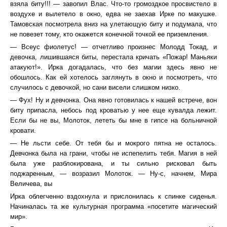
взяла биту!!! ― завопил Влас. Что-то громоздкое просвистело в
воздухе и вылетело в окно, едва не заехав Ирке по макушке.
Тамовская посмотрела вниз на улетающую биту и подумала, что
не повезет тому, кто окажется конечной точкой ее приземления.
― Всеус фиолетус! ― отчетливо произнес Молодд Токад, и
девочка, лишившаяся биты, перестала кричать «Пожар! Маньяки
атакуют!». Ирка догадалась, что без магии здесь явно не
обошлось. Как ей хотелось заглянуть в окно и посмотреть, что
случилось с девочкой, но сани висели слишком низко.
― Фух! Ну и девчонка. Она явно готовилась к нашей встрече, вон
биту припасла, небось под кроватью у нее еще кувалда лежит.
Если бы не вы, Молоток, лететь бы мне в гипсе на больничной
кровати.
― Не льсти себе. От тебя бы и мокрого пятна не осталось.
Девчонка была на грани, чтобы не испепелить тебя. Магия в ней
была уже разблокирована, и ты сильно рисковал быть
поджаренным, ― возразил Молоток. ― Ну-с, начнем, Мира
Величева, вы
Ирка облегченно вздохнула и прислонилась к спинке сиденья.
Начиналась та же культурная программа «посетите магический
мир».