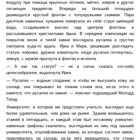
воздуху при помощи крылатых ботинок, мётел, ковров и других
летающих предметов. Впереди на большой площадке
размещался круглый фонтан с полукружьями скамеек. Пара
десятков каменных кувшинок извергали из себя струи шипящей
воды, сходившиеся высоко над центром фонтана и
рассыпавшиеся кристаллами брызг. В середине композиции на
покрытом мхом и тиной камне восседала русалка и грустно
смотрела куда-то вдаль. Ирка и Мира, решившие разглядеть
статую поближе, дружно взвизгнули, когда русалка потянулась,
зевнув, с шумом прыгнула в фонтан и исчезла.
― А как так статуя? ― не в силах сказать что-либо
целесообразное, выдохнула Ирка.
― Русалки ― водные создание, и чтобы не высушить кожу на
солнце, они покрывают ее тонким слоем ила, из-за этого и
кажется, что русалки из камня, ― пояснил подошедший Молодд
Токад.
Университет, в котором им предстояло учиться, выглядел еще
более удивительным, чем дома на рынке. Здание возвышалось
этажей в пятнадцать, и каждый этаж был по-своему уникален:
каменные грифоны скалились, выглядывая из ниш под крышей
университета, отшлифованные камни, из которых состоял замок,
переливались на солнце, из-за чего мерещилось, что стены