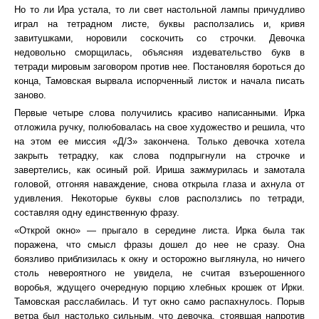
Но то ли Ира устала, то ли свет настольной лампы причудливо
играл на тетрадном листе, буквы расползались и, кривя
завитушками, норовили соскочить со строчки. Девочка
недовольно сморщилась, объясняя издевательство букв в
тетради мировым заговором против нее. Постановляя бороться до
конца, Тамовская вырвала испорченный листок и начала писать
заново.
Первые четыре слова получились красиво написанными. Ирка
отложила ручку, полюбовалась на свое художество и решила, что
на этом ее миссия «Д/З» закончена. Только девочка хотела
закрыть тетрадку, как слова подпрыгнули на строчке и
завертелись, как осиный рой. Ириша зажмурилась и замотала
головой, отгоняя наваждение, снова открыла глаза и ахнула от
удивления. Некоторые буквы слов расползлись по тетради,
составляя одну единственную фразу.
«Открой окно» — прыгало в середине листа. Ирка была так
поражена, что смысл фразы дошел до нее не сразу. Она
боязливо приблизилась к окну и осторожно выглянула, но ничего
столь невероятного не увидела, не считая взъерошенного
воробья, ждущего очередную порцию хлебных крошек от Ирки.
Тамовская расслабилась. И тут окно само распахнулось. Порыв
ветра был настолько сильным, что девочка, стоявшая напротив