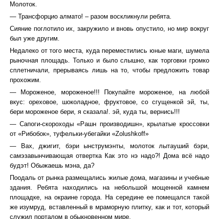
Молоток.
— Трансфорцио алмато! – разом воскликнули ребята.
Сияние поглотило их, закружило и вновь опустило, но мир вокруг
был уже другим.
Недалеко от того места, куда переместились юные маги, шумела
рыночная площадь. Только и было слышно, как торговки громко
сплетничали, прерываясь лишь на то, чтобы предложить товар
прохожим.
— Мороженое, мороженое!!! Покупайте мороженое, на любой
вкус: ореховое, шоколадное, фруктовое, со сгущенкой эй, ты,
бери мороженое бери, я сказала!. эй, куда ты, вернись!!!
— Сапоги-скороходы «Рашн производишн», крылатые кроссовки
от «Рибобок», туфельки-убегайки «Zolushkoff»
— Вах, джигит, бэри ынструмэнты, молоток лытауший бэри,
самэзавынчивающая отвертка Как это нэ надо?! Дома всё надо
будэт! Обыжаешь мэна, да?
Поодаль от рынка размещались жилые дома, магазины и учебные
здания. Ребята находились на небольшой мощенной камнем
площадке, на окраине города. На середине ее помещался такой
же изумруд, вставленный в мраморную плитку, как и тот, который
служил порталом в обыкновенном мире.