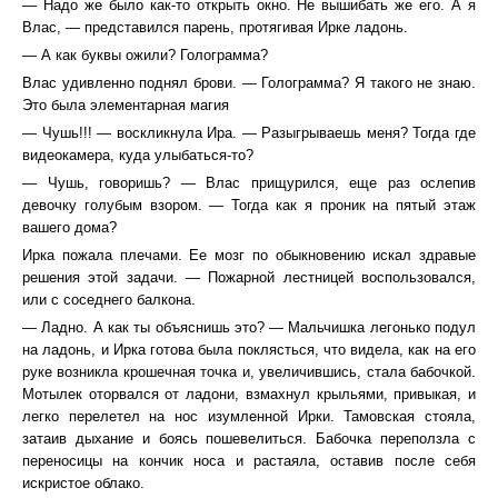
— Надо же было как-то открыть окно. Не вышибать же его. А я
Влас, — представился парень, протягивая Ирке ладонь.
— А как буквы ожили? Голограмма?
Влас удивленно поднял брови. — Голограмма? Я такого не знаю.
Это была элементарная магия
— Чушь!!! — воскликнула Ира. — Разыгрываешь меня? Тогда где
видеокамера, куда улыбаться-то?
— Чушь, говоришь? — Влас прищурился, еще раз ослепив
девочку голубым взором. — Тогда как я проник на пятый этаж
вашего дома?
Ирка пожала плечами. Ее мозг по обыкновению искал здравые
решения этой задачи. — Пожарной лестницей воспользовался,
или с соседнего балкона.
— Ладно. А как ты объяснишь это? — Мальчишка легонько подул
на ладонь, и Ирка готова была поклясться, что видела, как на его
руке возникла крошечная точка и, увеличившись, стала бабочкой.
Мотылек оторвался от ладони, взмахнул крыльями, привыкая, и
легко перелетел на нос изумленной Ирки. Тамовская стояла,
затаив дыхание и боясь пошевелиться. Бабочка переползла с
переносицы на кончик носа и растаяла, оставив после себя
искристое облако.