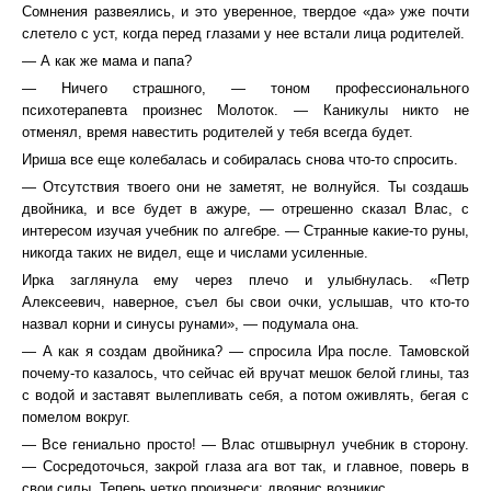
Сомнения развеялись, и это уверенное, твердое «да» уже почти
слетело с уст, когда перед глазами у нее встали лица родителей.
— А как же мама и папа?
— Ничего страшного, — тоном профессионального
психотерапевта произнес Молоток. — Каникулы никто не
отменял, время навестить родителей у тебя всегда будет.
Ириша все еще колебалась и собиралась снова что-то спросить.
— Отсутствия твоего они не заметят, не волнуйся. Ты создашь
двойника, и все будет в ажуре, — отрешенно сказал Влас, с
интересом изучая учебник по алгебре. — Странные какие-то руны,
никогда таких не видел, еще и числами усиленные.
Ирка заглянула ему через плечо и улыбнулась. «Петр
Алексеевич, наверное, съел бы свои очки, услышав, что кто-то
назвал корни и синусы рунами», — подумала она.
— А как я создам двойника? — спросила Ира после. Тамовской
почему-то казалось, что сейчас ей вручат мешок белой глины, таз
с водой и заставят вылепливать себя, а потом оживлять, бегая с
помелом вокруг.
— Все гениально просто! — Влас отшвырнул учебник в сторону.
— Сосредоточься, закрой глаза ага вот так, и главное, поверь в
свои силы. Теперь четко произнеси: двоянис возникис.