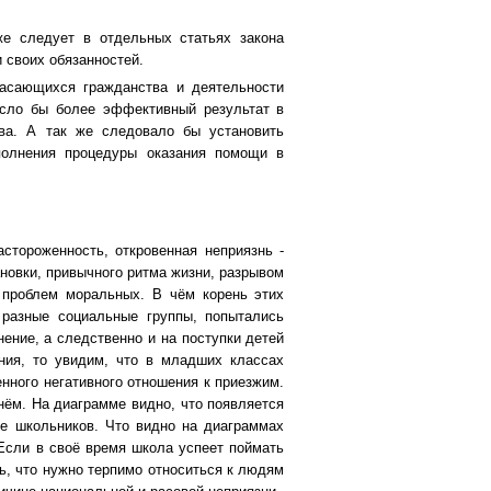
же следует в отдельных статьях закона
 своих обязанностей.
касающихся гражданства и деятельности
есло бы более эффективный результат в
ва. А так же следовало бы установить
полнения процедуры оказания помощи в
стороженность, откровенная неприязнь -
новки, привычного ритма жизни, разрывом
 проблем моральных. В чём корень этих
 разные социальные группы, попытались
нение, а следственно и на поступки детей
ния, то увидим, что в младших классах
нного негативного отношения к приезжим.
нём. На диаграмме видно, что появляется
е школьников. Что видно на диаграммах
 Если в своё время школа успеет поймать
ь, что нужно терпимо относиться к людям