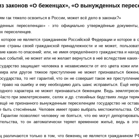
з законов «О беженцах», «О вынужденных перес
м гак тяжело освоиться в России, может всё дело в законах?»
денных переселенцах» - это официально утверждённые документы
ых переселенцев.
, которое не является гражданином Российской Федерации и которое в 
вне страны своей гражданской принадлежности и не может, пользова
ие каких-то опасений; или, не имея определённого гражданства и нахо
ых событий, не может или не желает вернуться в неё вследствие каких-
осударство защищает человека в независимости от его цвета кожи ил
мира или другое тяжкое преступление не может признаваться бежен
осударства, то нет гарантий, что он не совершит такое же преступление
 право на ошибку и ему необходимо дать шанс исправиться. Ещё непр
дного характера не может признаваться беженцем. Ведь землятресен
Часто при землетрясениях, селях и др. стихийных бедствиях люди теря
ещё не признанного вынужденным переселенцем государство не остав
е быть стеснённым. Человек имеет право выбрать местожительства. О
арантии позволяют человеку не бояться, что ею могут депортировать
тельства, то он автоматически теряет временное жильё, ведь в эт
 различаются только в том, что беженец не является гражданином Р