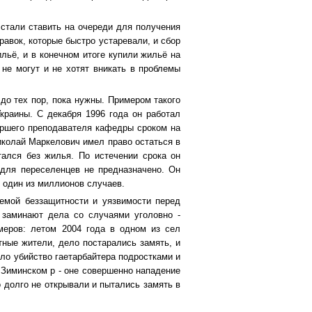
стали ставить на очереди для получения
равок, которые быстро устаревали, и сбор
льё, и в конечном итоге купили жильё на
 не могут и не хотят вникать в проблемы
до тех пор, пока нужны. Примером такого
краины. С декабря 1996 года он работал
аршего преподавателя кафедры сроком на
иколай Маркелович имел право остаться в
тался без жилья. По истечении срока он
 для переселенцев не предназначено. Он
о один из миллионов случаев.
емой беззащитности и уязвимости перед
 заминают дела со случаями уголовно -
меров: летом 2004 года в одном из сел
тные жители, дело постарались замять, и
ло убийство гаетарбайтера подростками и
 Зиминском р - оне совершенно нападение
о долго не открывали и пытались замять в