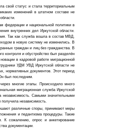
яла свой статус и стала территориальным
никаких изменений в штатном составе не
области.
лам федерации и национальной политики в
ения внутренних дел Иркутской области.
ия. Так как служба вошла в состав МВД,
еходом в новую систему не изменились. В
ранных граждан и лиц без гражданства. В
го контроля и обустройство был разделён
новации в кадровой работе миграционной
отрудники УДМ УВД Иркутской области не
ых, нормативных документов. Этот период
 Он был последним.
через многие этапы. Происходило много
иональная миграционная служба Иркутской
ла независимость. Самыми значительными
и получила независимость.
ешают различные споры, принимают меры
сложнения и педантизма процедуры. Такие
я. К сожалению, опрос и анкетирование
ства документации.