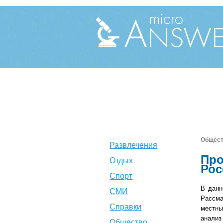
Общес
Развлечения
Про
Отдых
Рос
Спорт
В данн
СМИ
Рассма
Справки
местны
анализ
Общество