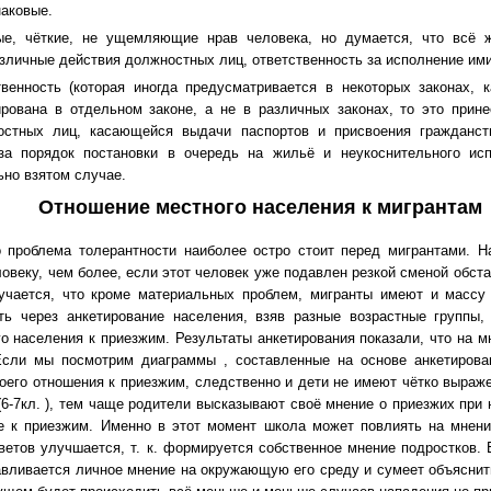
наковые.
ые, чёткие, не ущемляющие нрав человека, но думается, что всё 
азличные действия должностных лиц, ответственность за исполнение ими
венность (которая иногда предусматривается в некоторых законах, 
рована в отдельном законе, а не в различных законах, то это прин
остных лиц, касающейся выдачи паспортов и присвоения гражданст
за порядок постановки в очередь на жильё и неукоснительного ис
ьно взятом случае.
Отношение местного населения к мигрантам
 проблема толерантности наиболее остро стоит перед мигрантами. На
овеку, чем более, если этот человек уже подавлен резкой сменой обста
лучается, что кроме материальных проблем, мигранты имеют и массу
ь через анкетирование населения, взяв разные возрастные группы,
о населения к приезжим. Результаты анкетирования показали, что на м
Если мы посмотрим диаграммы , составленные на основе анкетирова
оего отношения к приезжим, следственно и дети не имеют чётко выраже
(6-7кл. ), тем чаще родители высказывают своё мнение о приезжих при 
е к приезжим. Именно в этот момент школа может повлиять на мнени
ветов улучшается, т. к. формируется собственное мнение подростков.
навливается личное мнение на окружающую его среду и сумеет объяснит