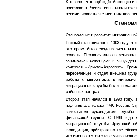
Кто знает, что ещё ждёт беженцев и
приезжие в Россию испытывали очень
ассимилироваться с местным населен
Становл
Становление и развитие миграционно
Первый этап начался в 1993 году, а 
это время было создано очень мног
области. Первоначально в регионал
занимались беженцами и вынужденн
контроля «Иркутск-Аэропорт». Кро
переселенцев и отдел внешней трудо
работы с мигрантами, в миграци
миграционной службы были: педагоги
районных центрах.
Второй этап начался в 1998 году, 
подчинялась только ФМС России. Стр
заместителя руководителя службы,
финансовой группы. С 1998 года 
миграционной службы Иркутской об
юрисдикции, арбитражных третейски
что именно в этом этапе миграционн