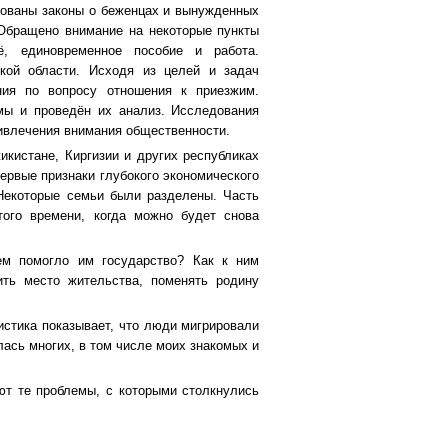
рованы законы о беженцах и вынужденных
Обращено внимание на некоторые пункты
ё, единовременное пособие и работа.
кой области. Исходя из целей и задач
ния по вопросу отношения к приезжим.
мы и проведён их анализ. Исследования
ривлечения внимания общественности.
кистане, Киргизии и других республиках
рвые признаки глубокого экономического
Некоторые семьи были разделены. Часть
того времени, когда можно будет снова
ем помогло им государство? Как к ним
ить место жительства, поменять родину
тистика показывает, что люди мигрировали
лась многих, в том числе моих знакомых и
ют те проблемы, с которыми столкнулись