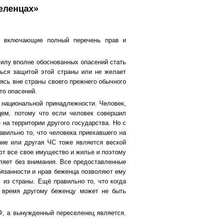
еленцах»
, включающие полный перечень прав и
силу вполне обоснованных опасений стать
ться защитой этой страны или не желает
дясь вне страны своего прежнего обычного
то опасений.
и национальной принадлежности. Человек,
цем, потому что если человек совершил
 на территории другого государства. Но с
авильно то, что человека приехавшего на
ие или другая ЧС тоже является веской
ют все свое имущество и жилье и поэтому
ляет без внимания. Все предоставленные
бязанности и нрав беженца позволяют ему
 из страны. Ещё правильно то, что когда
о время другому беженцу может не быть
Ф, а вынужденный переселенец является.