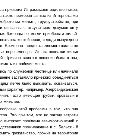
са приезжих Из рассказов родственников,
 а также примеров взятых из Интернета мы
иобретении жилья , трудоустройстве, при
и связанны с отсутствием документов у
овых беженцы не могли приобрести жильё.
а нехватка контейнеров, и люди вынуждены
ало. Временно -предоставляемого жилья не
ых переселенцев. Из - за нехватки жилья
й. Причина такого отношения была в том,
нимать их рабочие места.
ись по служебной лестнице или начинали
ошение заставляло приезжих объединяться
дям легче было выживать, осваиваться,
пный характер, например, Азербайджанская
яния, часто имеющая грубый, кровавый и
ых жителей.
еобразие этой проблемы в том, что она
ства. Это при том, что но закону затраты
го вытекает проблема взаимоотношений с
одственники проживающие в с. Бельск - 8
ормить гражданство, прожив на территории