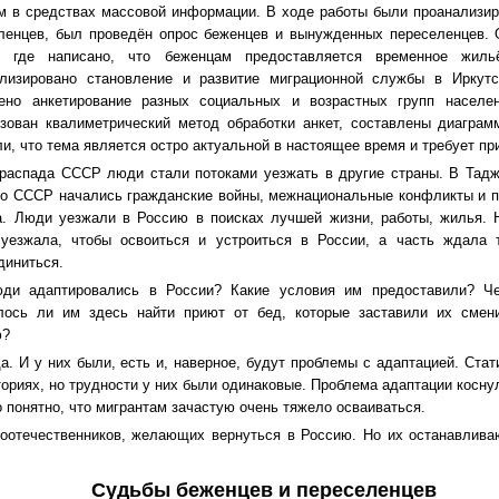
м в средствах массовой информации. В ходе работы были проанализи
ленцев, был проведён опрос беженцев и вынужденных переселенцев. 
а, где написано, что беженцам предоставляется временное жиль
лизировано становление и развитие миграционной службы в Иркутс
ено анкетирование разных социальных и возрастных групп населе
зован квалиметрический метод обработки анкет, составлены диаграм
ли, что тема является остро актуальной в настоящее время и требует п
распада СССР люди стали потоками уезжать в другие страны. В Таджи
о СССР начались гражданские войны, межнациональные конфликты и пе
а. Люди уезжали в Россию в поисках лучшей жизни, работы, жилья. 
уезжала, чтобы освоиться и устроиться в России, а часть ждала 
диниться.
ди адаптировались в России? Какие условия им предоставили? Ч
лось ли им здесь найти приют от бед, которые заставили их смен
ю?
а. И у них были, есть и, наверное, будут проблемы с адаптацией. Ста
ориях, но трудности у них были одинаковые. Проблема адаптации косну
о понятно, что мигрантам зачастую очень тяжело осваиваться.
оотечественников, желающих вернуться в Россию. Но их останавлива
Судьбы беженцев и переселенцев