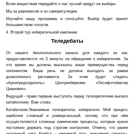
Всем веществам передайте о нас пускай придут на выборы
Мы за равновесие и за саморегуляцию.
Изучайте нашу программу и голосуйте. Выбор будет принят
большинством голосов.
4. Второй тур избирательной кампании.
Теледебаты
От нашего биологического канала для каждого из вас
предоставляется по 3 минуты на обращение к избирателям. За
это время вы должны высказать ваши преимущества перед
оппонентом. Ваша речь не должна выходить за рамки
дозволенного регламента. За этим будет следить
«Архепредседатель» Центризбиркома «Оксифотобактер
Цианович».
Ведущий - право первым выступить перед телезрителями выпало
катаболизму. Вам слово.
Катаболизм:Уважаемые телезрители, избиратели. Мой процесс
наиболее сложный и универсальный, потому что при нём
осуществляются сложные химические процессы, которые нужно
постоянно держать под строгим контролем. Отмечу, что ранее
указанный цикл Кребса - непрямой путь окисления глюкозы.