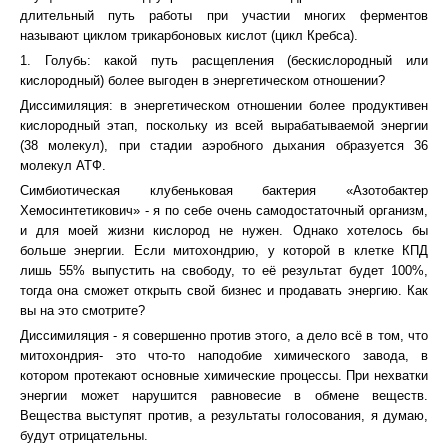
длительный путь работы при участии многих ферментов
называют циклом трикарбоновых кислот (цикл Кребса).
1. Голубь: какой путь расщепления (бескислородный или
кислородный) более выгоден в энергетическом отношении?
Диссимиляция: в энергетическом отношении более продуктивен
кислородный этап, поскольку из всей вырабатываемой энергии
(38 молекул), при стадии аэробного дыхания образуется 36
молекул АТФ.
Симбиотическая клубеньковая бактерия «Азотобактер
Хемосинтетикович» - я по себе очень самодостаточный организм,
и для моей жизни кислород не нужен. Однако хотелось бы
больше энергии. Если митохондрию, у которой в клетке КПД
лишь 55% выпустить на свободу, то её результат будет 100%,
тогда она сможет открыть свой бизнес и продавать энергию. Как
вы на это смотрите?
Диссимиляция - я совершенно против этого, а дело всё в том, что
митохондрия- это что-то наподобие химического завода, в
котором протекают основные химические процессы. При нехватки
энергии может нарушится равновесие в обмене веществ.
Вещества выступят против, а результаты голосования, я думаю,
будут отрицательны.