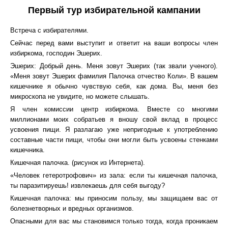
Первый тур избирательной кампании
Встреча с избирателями.
Сейчас перед вами выступит и ответит на ваши вопросы член
избиркома, господин Эшерих.
Эшерих: Добрый день. Меня зовут Эшерих (так звали ученого).
«Меня зовут Эшерих фамилия Палочка отчество Коли». В вашем
кишечнике я обычно чувствую себя, как дома. Вы, меня без
микроскопа не увидите, но можете слышать.
Я член комиссии центр избиркома. Вместе со многими
миллионами моих собратьев я вношу свой вклад в процесс
усвоения пищи. Я разлагаю уже непригодные к употреблению
составные части пищи, чтобы они могли быть усвоены стенками
кишечника.
Кишечная палочка. (рисунок из Интернета).
«Человек гетеротрофович» из зала: если ты кишечная палочка,
ты паразитируешь! извлекаешь для себя выгоду?
Кишечная палочка: мы приносим пользу, мы защищаем вас от
болезнетворных и вредных организмов.
Опасными для вас мы становимся только тогда, когда проникаем