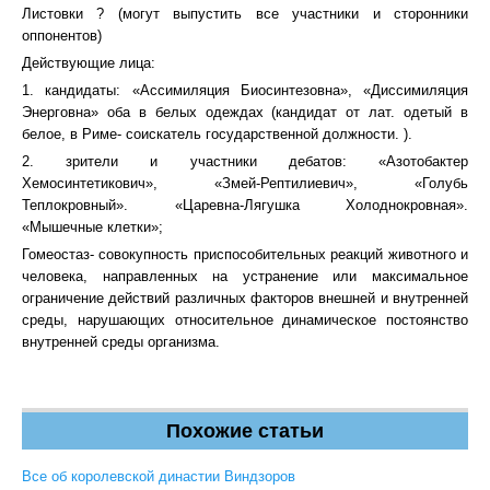
Листовки ? (могут выпустить все участники и сторонники
оппонентов)
Действующие лица:
1. кандидаты: «Ассимиляция Биосинтезовна», «Диссимиляция
Энерговна» оба в белых одеждах (кандидат от лат. одетый в
белое, в Риме- соискатель государственной должности. ).
2. зрители и участники дебатов: «Азотобактер
Хемосинтетикович», «Змей-Рептилиевич», «Голубь
Теплокровный». «Царевна-Лягушка Холоднокровная».
«Мышечные клетки»;
Гомеостаз- совокупность приспособительных реакций животного и
человека, направленных на устранение или максимальное
ограничение действий различных факторов внешней и внутренней
среды, нарушающих относительное динамическое постоянство
внутренней среды организма.
Похожие статьи
Все об королевской династии Виндзоров