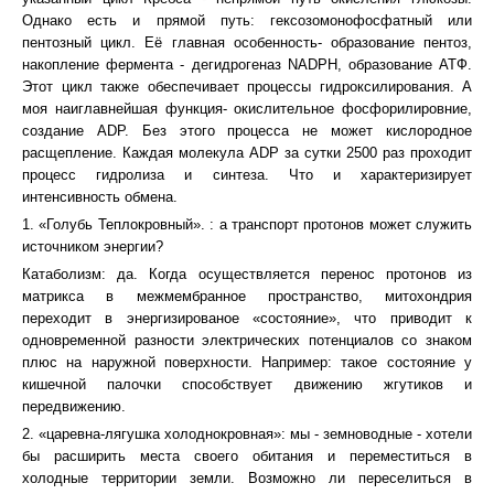
Однако есть и прямой путь: гексозомонофосфатный или
пентозный цикл. Её главная особенность- образование пентоз,
накопление фермента - дегидрогеназ NADPH, образование АТФ.
Этот цикл также обеспечивает процессы гидроксилирования. А
моя наиглавнейшая функция- окислительное фосфорилировние,
создание АDP. Без этого процесса не может кислородное
расщепление. Каждая молекула АDP за сутки 2500 раз проходит
процесс гидролиза и синтеза. Что и характеризирует
интенсивность обмена.
1. «Голубь Теплокровный». : а транспорт протонов может служить
источником энергии?
Катаболизм: да. Когда осуществляется перенос протонов из
матрикса в межмембранное пространство, митохондрия
переходит в энергизированое «состояние», что приводит к
одновременной разности электрических потенциалов со знаком
плюс на наружной поверхности. Например: такое состояние у
кишечной палочки способствует движению жгутиков и
передвижению.
2. «царевна-лягушка холоднокровная»: мы - земноводные - хотели
бы расширить места своего обитания и переместиться в
холодные территории земли. Возможно ли переселиться в