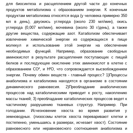
для биосинтеза и расщеплением другой части до конечных
продуктов метаболизма с образованием энергии. К конечным
продуктам метаболизма относятся вода (у человека примерно 350
мл в день), двуокись углерода (около 230 мл/мин), окись
углерода (0,007 мл/мин), мочевина (около 30 г/день), а также
другие вещества, содержащие азот. Катаболизм обеспечивает
извлечение химической энергии из содержащихся в пище
молекул и использование этой энергии на обеспечение
необходимых функций. Например, образование свободных
аминокислот в результате расщепления поступающих с пищей
белков и последующее окисление этих аминокислот в клетке с
образованием СО², и Н²О, что сопровождается высвобождением
энергии. Почему обмен веществ - главный процесс? 1)Процессы
анаболизма и катаболизма находятся в организме в состоянии
динамического равновесия. 2)Преобладание анаболических
процессов над катаболическими приводит к росту, накоплению
массы тканей; 3) преобладание катаболических процессов ведет к
частичному разрушению тканевых структур. Например. При
голодании. Исчезновение хвоста во время развития у
земноводных. (лизосомы клеток хвоста переваривают клетки и
постепенно, уменьшаясь в размерах, исчезает хвост). Состояние
равновесного или неравновесного соотношения анаболизма и