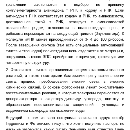
трансляции заключается в подборе по принципу
комплементарности антикодона т РНК к кодону и РНК. Если
антикодон т РНК соответствует кодону и РНК, то аминокислота,
доставленная такой т РНК, реагирует с аминокислотой
оказавшейся рядом, включается в полипептидную цепь, и
рибосома перемещается на следующий триплет (3нуклеотида). К
молекуле иРНК может присоединиться от 3- 4 до 100 рибосом.
После завершения синтеза (там есть специальные запускающий
синтез и стоп кодон) полипетдиная цепь отделяется от матрицы и,
погружаясь в канал ЭПС, приобретает вторичную, третичную или
четвертичную структуру.
2. Фотосинтез - синтез органических веществ клетками зелёных
растений, а также некоторыми бактериями при участии энергии
света, процесс преобразования энергии света в энергию
химических связей. В основе фотосинтеза лежат окислительно-
восстановительные реакции, в которых электроны переносятся от
донора-акцептора к акцептору-диоксиду углерода, ацетату с
образованием восстановительных соединений - углевода и
выделением кислорода при окислении воды.
Ведущий - к нам из зала поступила записка от «двух сестёр
Гидролиза и Фотолиза», пишут, что хотят получить паспорт, но
никак не разберутся, какую писать фамилию, имя, отчество. Ведь