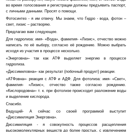
во время голосования и регистрации должны предъявить паспорт,
с личными данными. Просят о помощи.
Фотосинтез - я им отвечу. Мы знаем, что Гидро - вода, фотон –
свет, лизис – растворяю.
Предлагаю вам следующее.
Для гидролиза: имя- «Вода», фамилия- «Лизис», отчество можно
написать по её выбору, согласно её рождению. Можно выбрать
исходя из участия в процессе несколько.
«Энерговна»- так как АТФ выделяет энергию в процессе
гидролиза.
«Диссимиловна»- как результат (побочный продукт) реакции.
«АТФовна»- реакция с АТФ и АДФ. Для фотолиза: имя- «Свет»,
фамилия- «Лизис», отчество также согласно рождению.
«Кислородовна»- т. к. при фотолизе происходит разложение воды
и выделение кислорода.
Спасибо.
Ведущий- А сейчас со своей программой выступит
«Диссимиляция Энерговна».
Диссимиляция - я совокупность процессов расщепления
высокомолекулярных веществ до более простых, с извлечением