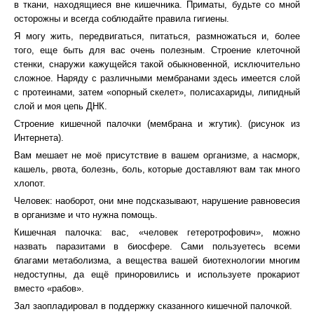
в ткани, находящиеся вне кишечника. Приматы, будьте со мной
осторожны и всегда соблюдайте правила гигиены.
Я могу жить, передвигаться, питаться, размножаться и, более
того, еще быть для вас очень полезным. Строение клеточной
стенки, снаружи кажущейся такой обыкновенной, исключительно
сложное. Наряду с различными мембранами здесь имеется слой
с протеинами, затем «опорный скелет», полисахариды, липидный
слой и моя цепь ДНК.
Строение кишечной палочки (мембрана и жгутик). (рисунок из
Интернета).
Вам мешает не моё присутствие в вашем организме, а насморк,
кашель, рвота, болезнь, боль, которые доставляют вам так много
хлопот.
Человек: наоборот, они мне подсказывают, нарушение равновесия
в организме и что нужна помощь.
Кишечная палочка: вас, «человек гетеротрофович», можно
назвать паразитами в биосфере. Сами пользуетесь всеми
благами метаболизма, а вещества вашей биотехнологии многим
недоступны, да ещё приноровились и используете прокариот
вместо «рабов».
Зал заопладировал в поддержку сказанного кишечной палочкой.