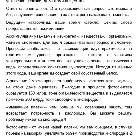
ускорение реакции, добавками веществ!?
Ответ оппонента: нет. Это провокационный вопрос. Это вызвало
бы разрушение равновесия, а за это строго наказывает гомеостаз.
Ведущий- катаболизм, ваше время истекло. Сейчас слово
предоставляется ассимиляции.
Ассимиляция- уважаемые избиратели, «вещества», «организмы»,
«живые системы». Для вас я самый главный процесс и сложнее.
Процессы анаболизма т. е. ассимиляции идут практически на
генетическом уровне, протекают в клетках с участием
универсального для всех вас, живущих на земле, генетического
кода- определённого сочетания нуклеотидов. Исходя из данных
этого кода, ваш организм создаёт свой собственный белок.
А значение 2 моего процесса анаболизма – фотосинтеза – думаю,
не стоит даже оценивать. Ежегодно в процессе фотосинтеза
образуется 150 млрд. тонн органического вещества и выделяется
примерно 200 млрд. тонн свободного кислорода.
«мышечные клетки»- чем больше мы совершаем работу, тем
возрастает потребность в кислороде. Вы можете решить
проблему нехватки кислорода?!
Фотосинтез - от имени нашей партии, мы вам обещаем, в случае
победы на выборах, увеличить объём производства кислорода в 2