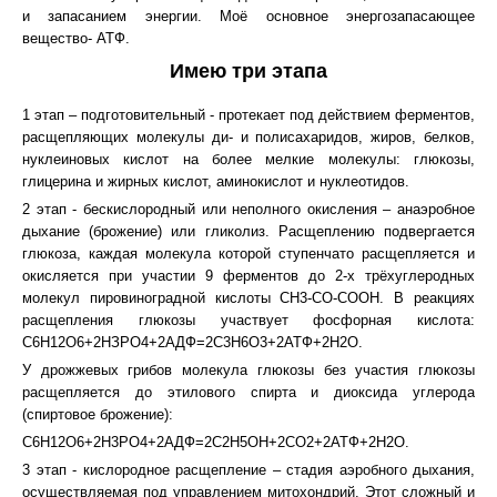
и запасанием энергии. Моё основное энергозапасающее
вещество- АТФ.
Имею три этапа
1 этап – подготовительный - протекает под действием ферментов,
расщепляющих молекулы ди- и полисахаридов, жиров, белков,
нуклеиновых кислот на более мелкие молекулы: глюкозы,
глицерина и жирных кислот, аминокислот и нуклеотидов.
2 этап - бескислородный или неполного окисления – анаэробное
дыхание (брожение) или гликолиз. Расщеплению подвергается
глюкоза, каждая молекула которой ступенчато расщепляется и
окисляется при участии 9 ферментов до 2-х трёхуглеродных
молекул пировиноградной кислоты СН3-СО-СООН. В реакциях
расщепления глюкозы участвует фосфорная кислота:
С6Н12О6+2НЗРО4+2АДФ=2С3Н6О3+2АТФ+2Н2О.
У дрожжевых грибов молекула глюкозы без участия глюкозы
расщепляется до этилового спирта и диоксида углерода
(спиртовое брожение):
С6Н12О6+2Н3РО4+2АДФ=2С2Н5ОН+2СО2+2АТФ+2Н2О.
3 этап - кислородное расщепление – стадия аэробного дыхания,
осуществляемая под управлением митохондрий. Этот сложный и