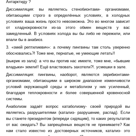
Антарктиду ?
Диссимиляция: вы являетесь стенобионтами- организмами,
обитающими строго в определённых условиях, в холодных
условиях ваша жизнь просто невозможна. Это во многом зависит
от хладнокровности из-за этого обмен веществ у вас
замедленный. В условиях холода вы бы либо не пережили, или
впали бы в анабиоз.
3. «змей рептилиевич»: а почему пингвины там столь уверенно
обосновались?! Тоже мне, пернатые, не умеющие летать!!
(выкрик из зала): а что вы против нас имеете, тоже мне, «бывшие
владыки» земли!! Ещё властвовать захотели?!. усмешки в зале.
Диссимиляция: пингвины, наоборот, являются эврибионтами-
организмами, обитающими в широком диапазоне изменчивости
условий окружающей среды и метаболизм у них усиленный,
благодаря теплокровности и более совершенной кровеносной
системы.
Анаболизм задаёт вопрос катаболизму- своей природой вы
являетесь разрушителями (катализ- разрушение, распад). Если
вы станете президентом (впереди сидящим), то каких результатов
от вас ожидать? Вы запрещённых веществ не принимаете? Как
нам стало известно из достоверных источников, катализ- это