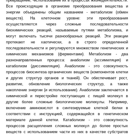
превращение; -использование их в процессах жизнедеятельности.
Все происходящие в организме преобразования вещества и
энергии объединены общим названием - метаболизм (обмен
веществ). На клеточном уровне: эти преобразования
осуществляются через сложные последовательности
биохимических реакций, называемые путями метаболизма, и
могут включать тысячи разнообразных реакций. Эти реакции
протекают не хаотически, а в строго определенной
последовательности и регулируются множеством генетических и
химических механизмов (ферментами). Метаболизм - два
разнонаправленных процесса: анаболизм (ассимиляция) и
катаболизм (диссимиляция). Анаболизм - это совокупность
процессов биосинтеза органических веществ (компонентов клетки
и других структур органов и тканей). Он обеспечивает рост,
развитие, обновление биологических структур, а также
накопление энергии (и использование). Анаболизм заключается в
химической и перестройке поступающих с пищей молекул в
другие более сложные биологические молекулы. Например,
включение аминокислот в синтезируемые клеткой белки в
соответствии с инструкцией, содержащейся в генетическом
материале данной клетки. Катаболизм - это совокупность
процессов расщепления сложных молекул до более простых
веществ с использованием части из них в качестве субстратов