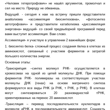
«Человек гетеротрофович» не нашёл аргументов, промолчал и
сел на место. Природу не обманешь.
Ведущий. - сегодня к нам на встречу пришли представители
анаболизма «ассимиляция биосинтезовна», «фотосинтез
автотрофович» и представители катаболизма «диссимиляция
энерговна» ведущий- со своей предвыборной программой перед
вами выступит ассимиляция. Вам слово.
Ассимиляция- я участвую в управлении 2 важнейших форм:
1. биосинтез белка- сложный процесс создания белка в клетках из
аминокислот, связанный с участием ферментов и затратой
большого количества энергии.
Основные этапы:
-Транскрипция –синтез молекул РНК- осуществляется в
хромосомах на одной из цепей молекулы ДНК. При помощи
ферментов РНК- полимеразы на соответствующих участках
молекулы ДНК (генах) на основе матричного синтеза
формируются все виды РНК (и РНК, т РНК, р РНК). В клетках
могут синтезироваться 20 разновидностей тРНК,
ориентированных на перенос 20 аминокислот.
-Трансляция – перевод последовательности нуклеотидов в
молекуле иРНК в последовательности аминокислот. Сущность