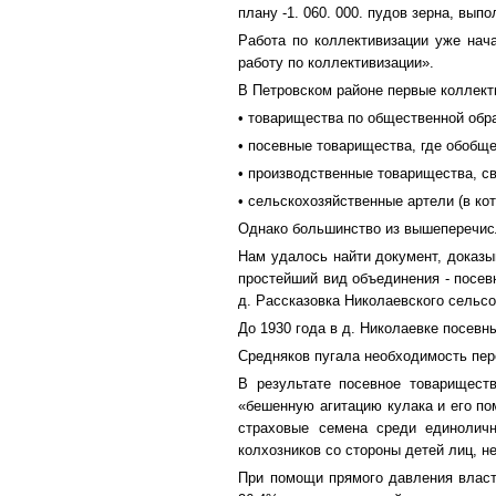
плану -1. 060. 000. пудов зерна, выпол
Работа по коллективизации уже нач
работу по коллективизации».
В Петровском районе первые коллект
• товарищества по общественной обр
• посевные товарищества, где обобщ
• производственные товарищества, св
• сельскохозяйственные артели (в к
Однако большинство из вышеперечисл
Нам удалось найти документ, доказы
простейший вид объединения - посев
д. Рассказовка Николаевского сельсо
До 1930 года в д. Николаевке посевн
Средняков пугала необходимость пер
В результате посевное товарищест
«бешенную агитацию кулака и его по
страховые семена среди единоличн
колхозников со стороны детей лиц, не
При помощи прямого давления власт