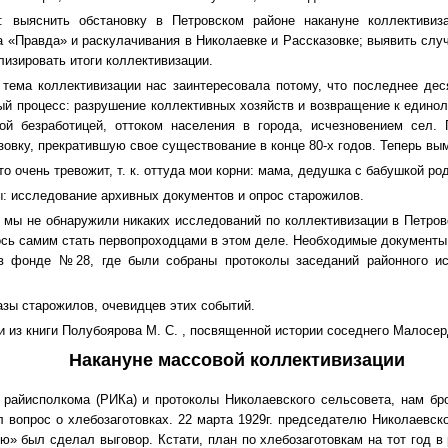
: выяснить обстановку в Петровском районе накануне коллективиз
а «Правда» и раскулачивания в Николаевке и Рассказовке; выявить слу
лизировать итоги коллективизации.
 тема коллективизации нас заинтересовала потому, что последнее дес
ый процесс: разрушение коллективных хозяйств и возвращение к едино
ой безработицей, оттоком населения в города, исчезновением сел.
зовку, прекратившую свое существование в конце 80-х годов. Теперь вы
то очень тревожит, т. к. оттуда мои корни: мама, дедушка с бабушкой ро
: исследование архивных документов и опрос старожилов.
к мы не обнаружили никаких исследований по коллективизации в Петро
сь самим стать первопроходцами в этом деле. Необходимые документы
в фонде №28, где были собраны протоколы заседаний районного ис
азы старожилов, очевидцев этих событий.
и из книги Полубоярова М. С. , посвященной истории соседнего Малосер
Накануне массовой коллективизации
райисполкома (РИКа) и протоколы Николаевского сельсовета, нам бро
 вопрос о хлебозаготовках. 22 марта 1929г. председателю Николаевско
ю» был сделал выговор. Кстати, план по хлебозаготовкам на тот год в