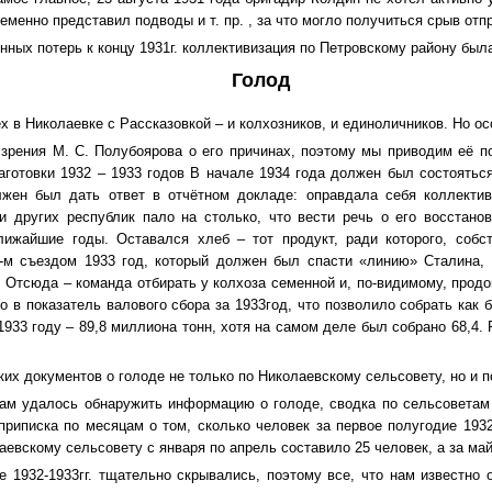
ременно представил подводы и т. пр. , за что могло получиться срыв отп
ных потерь к концу 1931г. коллективизация по Петровскому району был
Голод
ех в Николаевке с Рассказовкой – и колхозников, и единоличников. Но 
 зрения М. С. Полубоярова о его причинах, поэтому мы приводим её п
готовки 1932 – 1933 годов В начале 1934 года должен был состояться
лжен был дать ответ в отчётном докладе: оправдала себя коллектив
и других республик пало на столько, что вести речь о его восстано
лижайшие годы. Оставался хлеб – тот продукт, ради которого, собст
м съездом 1933 год, который должен был спасти «линию» Сталина, в
 Отсюда – команда отбирать у колхоза семенной и, по-видимому, продо
о в показатель валового сбора за 1933год, что позволило собрать как
933 году – 89,8 миллиона тонн, хотя на самом деле был собрано 68,4. 
их документов о голоде не только по Николаевскому сельсовету, но и 
ам удалось обнаружить информацию о голоде, сводка по сельсоветам 
риписка по месяцам о том, сколько человек за первое полугодие 193
аевскому сельсовету с января по апрель составило 25 человек, а за май
е 1932-1933гг. тщательно скрывались, поэтому все, что нам известно о