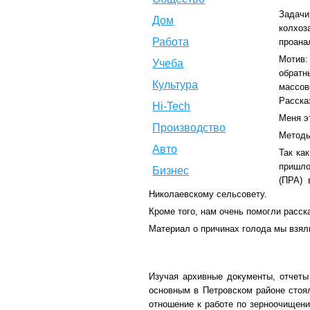
Задачи
Дом
колхоз
Работа
проана
Мотив:
Учеба
обратн
Культура
массов
Расска
Hi-Tech
Меня э
Производство
Методы
Авто
Так ка
пришло
Бизнес
(ПРА) 
Николаевскому сельсовету.
Кроме того, нам очень помогли расск
Материал о причинах голода мы взял
Изучая архивные документы, отчеты 
основным в Петровском районе стоял
отношение к работе по зерноочищени