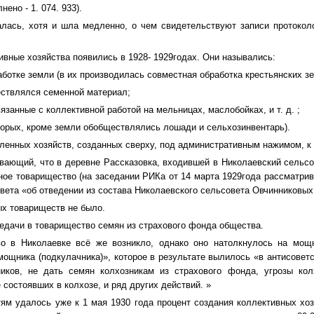
нено - 1. 074. 933).
алась, хотя и шла медленно, о чем свидетельствуют записи протоко
ивные хозяйства появились в 1928- 1929годах. Они назывались:
аботке земли (в их производилась совместная обработка крестьянских з
ествлялся семенной материал;
язанные с коллективной работой на мельницах, маслобойках, и т. д. ;
оторых, кроме земли обобществлялись лошади и сельхозинвентарь).
енных хозяйств, созданных сверху, под административным нажимом, к 
вающий, что в деревне Рассказовка, входившей в Николаевский сельсо
ное товарищество (на заседании РИКа от 14 марта 1929года рассматри
вета «об отведении из состава Николаевского сельсовета Овчинниковых А
ых товариществ не было.
едачи в товарищество семян из страхового фонда общества.
во в Николаевке всё же возникло, однако оно натолкнулось на мощ
мощника (подкулачника)», которое в результате вылилось «в антисовет
иков, не дать семян колхозникам из страхового фонда, угрозы кол
 состоявших в колхозе, и ряд других действий. »
ям удалось уже к 1 мая 1930 года процент создания коллективных хоз