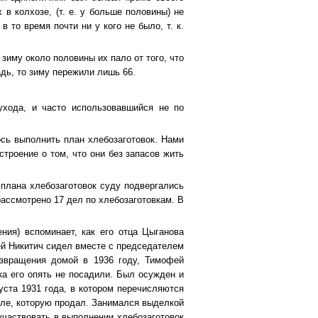
в колхозе, (т. е. у больше половины) не
 то время почти ни у кого не было, т. к.
иму около половины их пало от того, что
дь, то зиму пережили лишь 66.
ухода, и часто использовавшийся не по
ось выполнить план хлебозаготовок. Нами
троение о том, что они без запасов жить
плана хлебозаготовок суду подвергались
 рассмотрено 17 дел по хлебозаготовкам. В
ия) вспоминает, как его отца Цыганова
ей Никитич сидел вместе с председателем
озвращения домой в 1936 году, Тимофей
ка его опять не посадили. Был осужден и
уста 1931 года, в котором перечисляются
еле, которую продал. Занимался выделкой
 участвовать в выполнении хлебозаготовок