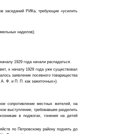
лов заседаний РИКа, требующие «усилить
емельных наделов);
началу 1929 года начали распадаться.
вет, к началу 1929 года уже существовал
валось заявление посевного товарищества
. Ф. и П. П. как зажиточных»).
ное сопротивление местных жителей, на
ское выступление, требовавшее разделить
хозникам в поджогах, гонения на детей
яйств по Петровскому району поднять до