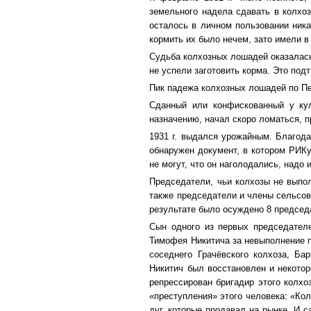
земельного надела сдавать в колхоз
осталось в личном пользовании никак
кормить их было нечем, зато имели в
Судьба колхозных лошадей оказалась
не успели заготовить корма. Это под
Пик падежа колхозных лошадей по Пе
Сданный или конфискованный у кул
назначению, начал скоро ломаться, п
1931 г. выдался урожайным. Благода
обнаружен документ, в котором РИКу
не могут, что он наголодались, надо 
Председатели, чьи колхозы не выпо
также председатели и члены сельсове
результате было осуждено 8 председ
Сын одного из первых председател
Тимофея Никитича за невыполнение п
соседнего Грачёвского колхоза, Б
Никитич был восстановлен и некотор
репрессирован бригадир этого колхо
«преступления» этого человека: «Ко
дуг, которые продавал на рынке. И с