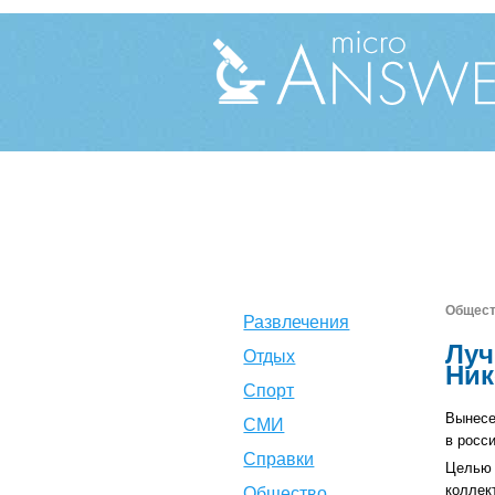
Общес
Развлечения
Луч
Отдых
Ник
Спорт
Вынесе
СМИ
в росс
Справки
Целью 
коллек
Общество