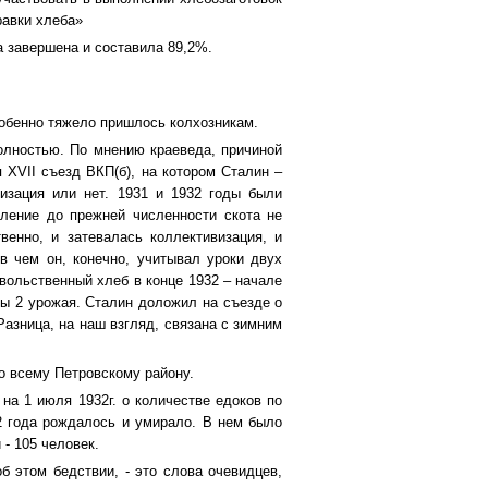
равки хлеба»
а завершена и составила 89,2%.
особенно тяжело пришлось колхозникам.
олностью. По мнению краеведа, причиной
 XVII съезд ВКП(б), на котором Сталин –
изация или нет. 1931 и 1932 годы были
вление до прежней численности скота не
венно, и затевалась коллективизация, и
 чем он, конечно, учитывал уроки двух
вольственный хлеб в конце 1932 – начале
 бы 2 урожая. Сталин доложил на съезде о
Разница, на наш взгляд, связана с зимним
по всему Петровскому району.
на 1 июля 1932г. о количестве едоков по
2 года рождалось и умирало. В нем было
 - 105 человек.
б этом бедствии, - это слова очевидцев,