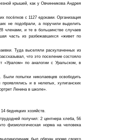
езной крышей, как у Овчинникова Андрея
их посёлков с 1127 едоками. Организация
ших не подобрали, а поручили выделить
28 членами, и те в большинстве случаев
ьшая часть из разбежавшихся «живет по
лаевки. Туда выселяли раскулаченных из
рассказывал, что это поселение состояло
т «Уралом» по аналогии с Уральском, в
ю. Были попытки николаевцев освободить
 проявлялись и в нелепых, хулиганских
ортрет Ленина в школе».
 14 бедняцких хозяйств.
трудодней получил: 2 центнера хлеба, 56
что физиологическая норма на человека
ин-единоличник был обязан кроме своего