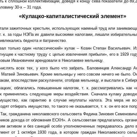
ь к сплошной коллективизации, доведя к концу сева показатели до 89,
овину 30-х – 31 года.
«Кулацко-капиталистический элемент»
тали зажиточных крестьян, использующих наемный труд или занимающи
 т. к. за годы НЭПа их давили высокими налогами, лишали избирательны
ривлекались беднота и батрачество.
вал только один «классический» кулак – Козин Степан Васильевич. И
бегнущее к частному труду с целью извлечения прибыли», его в 1929 го
Яковым Ивановичем арендовали в Николаевке мельницу.
числять всех тех, у кого было что забрать. Баловинцев Александр А
 Матвей Зиновьевич. Кроме мельницы у него совсем ничего не было. О
лакам, впоследствии раскулачили, отобрав мельницу, и выслали в Сибир
лацких, облагались повышенным налогом, т. к. рассматривались как 
их применялись следующие меры воздействия. Сначала кулаку доводи
мущество, как гарантию в случае неуплаты налога. Эта мера не все
одят отбирать имущество, то такого не оказывается, т. к. он его все поп
Так, гражданина николаевского сельсовета Федина Зиновия Семенович
чников дохода от обложения ЕСХН». А сельсоветам предлагалось организ
ким активом и без санкций особо уполномоченных передавалось дело в
мент от 1 октября 1930 года, в котором граждан Николаевского сел