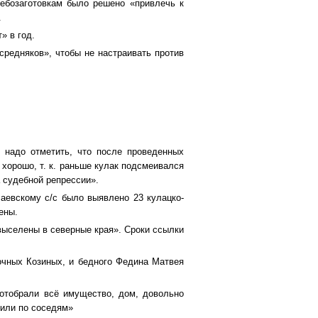
ебозаготовкам было решено «привлечь к
.
» в год.
 средняков», чтобы не настраивать против
 надо отметить, что после проведенных
 хорошо, т. к. раньше кулак подсмеивался
 судебной репрессии».
лаевскому с/с было выявлено 23 кулацко-
ены.
 выселены в северные края». Сроки ссылки
очных Козиных, и бедного Федина Матвея
 отобрали всё имущество, дом, довольно
дили по соседям»