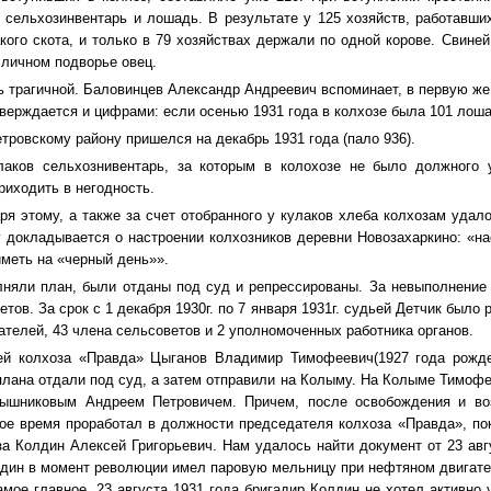
 сельхозинвентарь и лошадь. В результате у 125 хозяйств, работавших 
ого скота, и только в 79 хозяйствах держали по одной корове. Свиней в
 личном подворье овец.
 трагичной. Баловинцев Александр Андреевич вспоминает, в первую же з
тверждается и цифрами: если осенью 1931 года в колхозе была 101 лоша
тровскому району пришелся на декабрь 1931 года (пало 936).
аков сельхознивентарь, за которым в колохозе не было должного 
риходить в негодность.
ря этому, а также за счет отобранного у кулаков хлеба колхозам удал
 докладывается о настроении колхозников деревни Новозахаркино: «нас
иметь на «черный день»».
лняли план, были отданы под суд и репрессированы. За невыполнение 
тов. За срок с 1 декабря 1930г. по 7 января 1931г. судьей Детчик было
ателей, 43 члена сельсоветов и 2 уполномоченных работника органов.
ей колхоза «Правда» Цыганов Владимир Тимофеевич(1927 года рожден
лана отдали под суд, а затем отправили на Колыму. На Колыме Тимоф
арышниковым Андреем Петровичем. Причем, после освобождения и в
ое время проработал в должности председателя колхоза «Правда», по
за Колдин Алексей Григорьевич. Нам удалось найти документ от 23 авг
лдин в момент революции имел паровую мельницу при нефтяном двигат
амое главное, 23 августа 1931 года бригадир Колдин не хотел активно