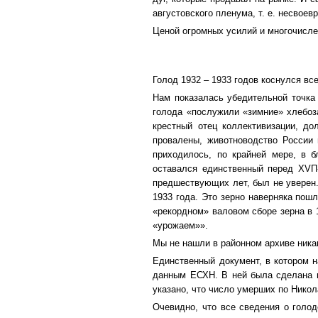
августовского пленума, т. е. несвоев
Ценой огромных усилий и многочислен
Голод 1932 – 1933 годов коснулся вс
Нам показалась убедительной точка
голода «послужили «зимние» хлебоза
крестный отец коллективизации, до
провалены, животноводство России 
приходилось, по крайней мере, в б
оставался единственный перед ХVП-
предшествующих лет, был не уверен.
1933 года. Это зерно наверняка пошл
«рекордном» валовом сборе зерна в 1
«урожаем»».
Мы не нашли в районном архиве никак
Единственный документ, в котором н
данным ЕСХН. В ней была сделана п
указано, что число умерших по Никол
Очевидно, что все сведения о голод