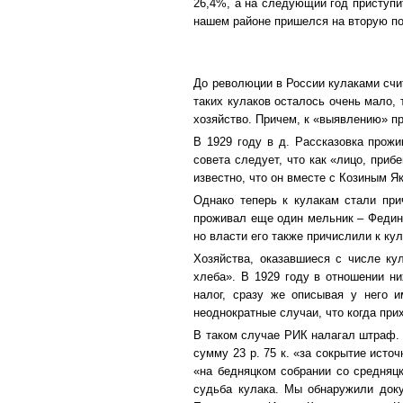
26,4%, а на следующий год приступит
нашем районе пришелся на вторую пол
До революции в России кулаками счи
таких кулаков осталось очень мало,
хозяйство. Причем, к «выявлению» п
В 1929 году в д. Рассказовка прожи
совета следует, что как «лицо, при
известно, что он вместе с Козиным 
Однако теперь к кулакам стали при
проживал еще один мельник – Федин
но власти его также причислили к ку
Хозяйства, оказавшиеся с числе ку
хлеба». В 1929 году в отношении н
налог, сразу же описывая у него и
неоднократные случаи, что когда прих
В таком случае РИК налагал штраф. 
сумму 23 р. 75 к. «за сокрытие исто
«на бедняцком собрании со средняц
судьба кулака. Мы обнаружили доку