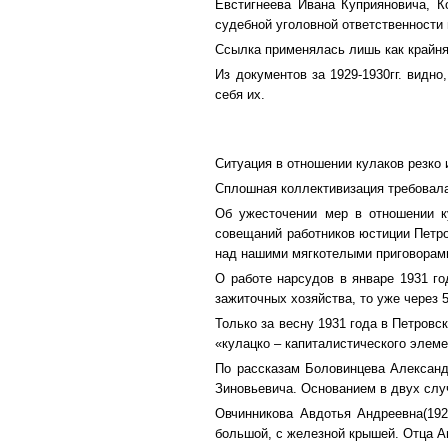
Евстигнеева Ивана Куприяновича, 
судебной уголовной ответственности 
Ссылка применялась лишь как крайняя
Из документов за 1929-1930гг. видно
себя их.
Ситуация в отношении кулаков резко 
Сплошная коллективизация требовала
Об ужесточении мер в отношении к
совещаний работников юстиции Петров
над нашими мягкотелыми приговорами
О работе нарсудов в январе 1931 го
зажиточных хозяйства, то уже через 
Только за весну 1931 года в Петровс
«кулацко – капиталистического элеме
По рассказам Боловинцева Александ
Зиновьевича. Основанием в двух слу
Овчинникова Авдотья Андреевна(192
большой, с железной крышей. Отца А