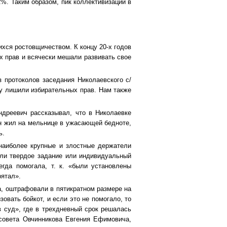
2%. Таким образом, пик коллективизации в
хся ростовщичеством. К концу 20-х годов
х прав и всячески мешали развивать свое
з протоколов заседания Николаевского с/
ду лишили избирательных прав. Нам также
ндреевич рассказывал, что в Николаевке
н жил на мельнице в ужасающей бедноте,
ь.
«наиболее крупные и злостные держатели
ли твердое задание или индивидуальный
гда помогала, т. к. «были установлены
рятал».
а, оштрафовали в пятикратном размере на
овать бойкот, и если это не помогало, то
 суд», где в трехдневный срок решалась
ьсовета Овчинникова Евгения Ефимовича,