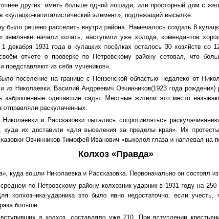
точнее других: иметь больше одной лошади, или просторный дом с жел
в «кулацко-капиталистический элемент», подлежащий высылке.
ну было решено расселить внутри района. Намечалось создать 8 кулацк
« землянки начали копать, наступили уже холода, комендантов хоро
 1 декабря 1931 года в кулацких посёлках осталось 30 хозяйств со 1
 своём отчете о проверке по Петровскому району сетовал, что бол
 и представляют из себя мучеников».
было поселение на границе с Пензенской областью недалеко от Нико
и из Николаевки. Василий Андреевич Овчинников(1923 года рождения) 
сь заброшенные одичавшие сады. Местные жители это место называю
да отправляли раскулаченных.
. Николаевки и Рассказовки пытались сопротивляться раскулачивани
, куда их доставили «для выселения за пределы края». Их протесты
ссказовки Овчинников Тимофей Иванович «выколол глаза и наплевал на п
Колхоз «Правда»
да», куда вошли Николаевка и Рассказовка. Первоначально он состоял из
 среднем по Петровскому району колхозник-ударник в 1931 году на 250 
ля колхозника-ударника это было явно недостаточно, если учесть, 
2 раза больше.
 вступивших в колхоз, составляло уже 210. При вступлении крестьян