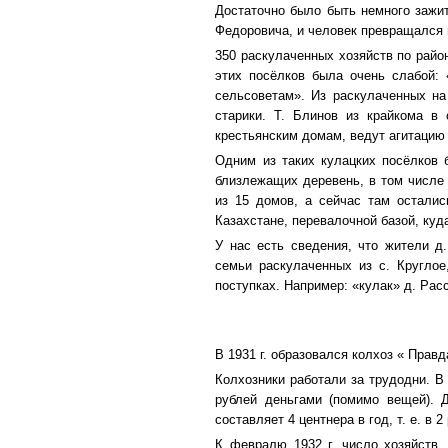
Достаточно было быть немного зажи
Федоровича, и человек превращался 
350 раскулаченных хозяйств по райо
этих посёлков была очень слабой: 
сельсоветам». Из раскулаченных на
старики. Т. Блинов из крайкома в
крестьянским домам, ведут агитацию
Одним из таких кулацких посёлков 
близлежащих деревень, в том числе 
из 15 домов, а сейчас там остали
Казахстане, перевалочной базой, ку
У нас есть сведения, что жители д
семьи раскулаченных из с. Круглое
поступках. Например: «кулак» д. Ра
В 1931 г. образовался колхоз « Прав
Колхозники работали за трудодни. В
рублей деньгами (помимо вещей). Д
составляет 4 центнера в год, т. е. в 
К февралю 1932 г. число хозяйств,