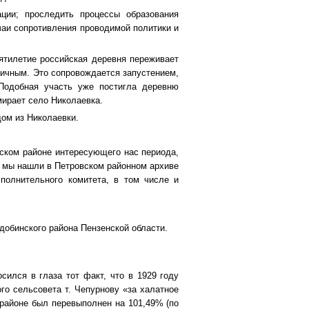
ации; проследить процессы образования
чаи сопротивления проводимой политики и
ятилетие российская деревня переживает
личным. Это сопровождается запустением,
 Подобная участь уже постигла деревню
мирает село Николаевка.
дом из Николаевки.
вском районе интересующего нас периода,
 мы нашли в Петровском районном архиве
полнительного комитета, в том числе и
добинского района Пензенской области.
сился в глаза тот факт, что в 1929 году
го сельсовета т. Чепурнову «за халатное
 районе был перевыполнен на 101,49% (по