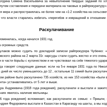
Колдина Семена Васильевича за невыполнение твердых заданий по хл
путем составления и передачи материала на таковых в райпрокуратуру»
 мера и распространялась не более чем на «1-2 хозяйства на сельсовет
, что власти старались избегать «перегибов и извращений в отношении
Раскулачивание
изменилась, когда начался 1931 год.
 огромных средств.
улаков можно судить по докладной записки райпрокурора Чубенко: «
ского района на 2 марта 31г. нарсуды стали судить жестко и это очень
 в части борьбы с кулачеством и не чувствовал на себе тяжелого удара
да говорят следующие данные: если на 5-е января 1931 года по Нико
5 дней их число уменьшилось до 12 , остальные 11 семей были раскулач
ком районе было раскулачено 735 хозяйств, из них 153 хозяйства «были
нта» устанавливались от 5 лет и выше.
ра Андреевича (1918 года рождения), раскулачили и выслали и зажит
чаях явилось наличие мельницы.
6 года рождения) вспоминает, как раскулачили их семью: « Пришли,
ндрея Федоровича выслали в Казахстан в Караганду на шахты, а мы хо