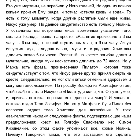
Его уже мертвым, не перебили у Него голеней, Но один из воинов
копьем пронзил Ему ребра, и тотчас истекла кровь и вода». То
есть к тому моменту, когда другие распятые были еще живы,
Иисус уже умер. Но данное свидетельство есть только у Иоанна.
У остальных мы встречаем лишь временные указатели того,
сколько Господь провел на кресте: «Распятие произошло в 3-ем
часу, в 6-ом над Голгофой сгустилась мгла, в 9-ом часу Иисус
испустил дух, следовательно, муки и страдания Христовы
длились около 6-ти часов. Распятый на кресте погибал долго и
мучительно, иногда муки несчастного длились до 72 часов. Но у
Марка есть фраза, произнесенная Пилатом, которая тоже
свидетельствует о том, что Иисус ранее других принял смерть на
кресте, следовательно, не мог отличаться отменным здоровьем и
могучим телосложением. На просьбу Иосифа из Аримафеи о том,
чтобы забрать тело Иисусово «Пилат удивился, что Он уже умер;
и, призвав сотника, спросил его: давно ли умер? И узнав от
сотника отдал Тело Иосифу». Но вот у Матфея и Луки Пилат без
вопросов отдает тело Христово для погребения. У трех
евангелистов находим следующие факты, подтверждающие наши
предположения: крест на Голгофу Спасителю нес Симон
Киринеянин, об этом факте упоминают все, кроме Иоанна.
Почему? Говорится также, что это заставили его сделать