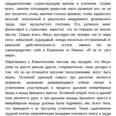
тридцатилетним, странствующим врачом и учителем. Скорее
всего, занятия плотницким ремеслом мало увлекали его, он не
мог посвятить этому занятию столько времени, чтобы заработать
могучий, полученный в результате ежедневного физического
труда, торс мускулистого плотника. Его увлекало иное:
философия и странствия, известно, что он побывал во многих
местах. Скорее всего, Иисус выглядел как человек «не от мира
сего», невысокий, худощавый, иногда несколько отстраненный от
реальной действительности, кстати, именно так он
самоопределяет себя в Евангелие от Иоанна: «Я не от сего
мира».
Обратившись к Евангельским текстам, мы находим, что Иисус
умер на кресте раньше других, следовательно, наши догадки о
том, что он не отличался могучим телосложением, могут быть
верны. Основной причиной смерти при распятии является
асфиксия, вызванная развивающимся отёком легких и
утомлением участвующих в процессе дыхания межреберных
мышц и мышц брюшного пресса. Основной опорой тела в данной
позе являются руки, и при дыхании мышцы брюшного пресса и
межрёберные мышцы должны были поднимать вес всего тела,
что приводило к их быстрому утомлению. Также сдавливание
грудной клетки напряжёнными мышцами плечевого пояса и груди