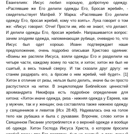
Евангелиях: Иисус любил хорошую, добротную одежду.
«Распявшие же Его делили одежды Его, Бросая жребий», -
свидетельствует Матфей. У Марка: «Распявшие Его делили
одежду Его, бросая жребий, кому что взять». Лука говорит о том
же: «Иисус говорил: Отче! Прости им, ибо не знают, что делают.
И делили одежды Его, бросая жребий». Напрашивается вопрос:
зачем злодеям одежда, напоминающая рубище, очевидно то, что
Иисус был одет хорошо. Иоанн подтверждает наше
предположение, очень подробно описывая Христово одеяние:
«Воины же распяли Иисуса, взяли одежды Его и разделили на
четыре части, каждому воину по части, и хитон; хитон же был не
сшитый, а весь тканый сверху. И так сказали друг другу: не
станем раздирать его, а бросим о нем жребий, чей будет». [1]
Хитон в отличие от ризы, нельзя было делить, иначе бы он просто
распустился на нитки. В энциклопедии Библейских ценностей
архимандрита Никифора есть подробное определение для
хитона: «Хитон иначе одежда, риза - нижняя одежда у Евреев, как
у мужчин, так и у женщин; она составляла также нижнюю одежду
у священников и левитов (Исх 28:40). Надевалась она на голое
тело как рубашка и была с рукавами. Впрочем, слово хитон в
Священном Писании употребляется и о верхней одежде и вообще
об одежде. Хитон Господа Иисуса Христа, о котором бросили