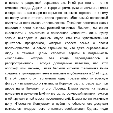
и нежно, с радостной серьезностью. Иной раз плачет, но не
смеется никогда. Держится гордо и прямо, руки и плечи его полны
изящества, в разговоре он серьезен, скромен, сдержан, и к нему
по праву можно отнести слова пророка: «Вот самый прекрасный
обликом из всех сынов человеческих». Такой вот панегирик якобы
прислал в сенат высокий римский чиновник. Личость, лишенная
склонности к романтике и призванная исполнять лишь букву
закона выглядит в данном опусе слишком чувствительным
ценителем прекрасного, который совсем забыл о своем
проконсульстве. И самое странное то, что даже образованные
люди в течение целых столетий верили в подлинность
«Послания», которое без конца переиздавалось и
распространялось. Сегодня доподлинно известно, что этот
апокриф или, вернее, шитая белыми нитками фальшивка была
создана в тринадцатом веке и впервые опубликована в 1474 году.
В этой связи стоит вспомнить одну чрезвычайно интересную
фигуру - итальянского гуманиста Лоренцо Балла, секретаря при
дворе папы Николая пятого. Лоренцо Валла одним из первых
применил в изучении Библии метод исторической критики текстов
и обнаружил в ней массу несоответствий. Валла понял истинную
цену «Послания Лентулла» и публично объявил его досужим
вымыслом, плодом чьего-то пылкого воображения. Однако люди