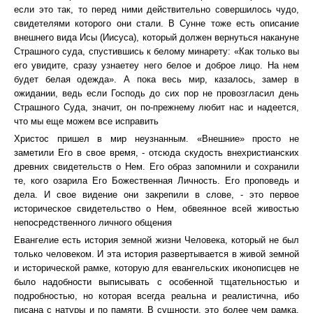
если это так, то перед ними действительно совершилось чудо,
свидетелями которого они стали. В Сунне тоже есть описание
внешнего вида Исы (Иисуса), который должен вернуться накануне
Страшного суда, спустившись к белому минарету: «Как только вы
его увидите, сразу узнаетеу него белое и доброе лицо. На нем
будет белая одежда». А пока весь мир, казалось, замер в
ожидании, ведь если Господь до сих пор не провозгласил день
Страшного Суда, значит, он по-прежнему любит нас и надеется,
что мы еще можем все исправить
Христос пришел в мир неузнанным. «Внешние» просто не
заметили Его в свое время, - отсюда скудость внехристианских
древних свидетельств о Нем. Его образ запомнили и сохранили
те, кого озарила Его Божественная Личность. Его проповедь и
дела. И свое видение они закрепили в слове, - это первое
историческое свидетельство о Нем, обвеянное всей живостью
непосредственного личного общения
Евангелие есть история земной жизни Человека, который не был
только человеком. И эта история развертывается в живой земной
и исторической рамке, которую для евангельских иконописцев не
было надобности выписывать с особенной тщательностью и
подробностью, но которая всегда реальна и реалистична, ибо
писана с натуры и по памяти. В сущности, это более чем рамка,