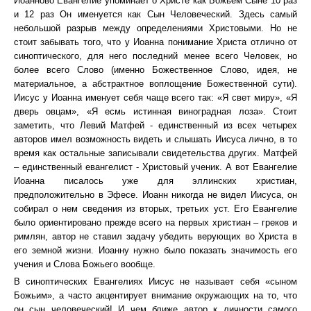
Иоанново Евангелие упоминает о Христе как Божьем Сыне 10 раз
и 12 раз Он именуется как Сын Человеческий. Здесь самый
небольшой разрыв между определениями Христовыми. Но не
стоит забывать того, что у Иоанна понимание Христа отлично от
синоптического, для него последний менее всего Человек, но
более всего Слово (именно Божественное Слово, идея, не
материальное, а абстрактное воплощение Божественной сути).
Иисус у Иоанна именует себя чаще всего так: «Я свет миру», «Я
дверь овцам», «Я есмь истинная виноградная лоза». Стоит
заметить, что Левий Матфей - единственный из всех четырех
авторов имел возможность видеть и слышать Иисуса лично, в то
время как остальные записывали свидетельства других. Матфей
– единственный евангелист - Христовый ученик. А вот Евангелие
Иоанна писалось уже для эллинских христиан,
предположительно в Эфесе. Иоанн никогда не видел Иисуса, он
собирал о нем сведения из вторых, третьих уст. Его Евангелие
было ориентировано прежде всего на первых христиан – греков и
римлян, автор не ставил задачу убедить верующих во Христа в
его земной жизни. Иоанну нужно было показать значимость его
учения и Слова Божьего вообще.
В синоптических Евангелиях Иисус не называет себя «сыном
Божьим», а часто акцентирует внимание окружающих на то, что
он сын человеческий! И чем ближе автор к личности самого