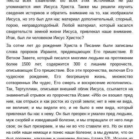
тексты всех Евангелий. Во всех этих источниках не раз
упоминается имя Иисуса Христа. Также мы решили изучить
сведения историков и обратить внимание на то, как изображали
Иисуса, но это был для нас материал дополнительный, спорный,
порою, неправдоподобный. Любой материал, который касался
свидетельств земной жизни Иисуса, привлекал наше внимание.
Итак, был ли человеком Иисус Христос?
За сотни лет до рождения Христа в Писании были записаны
слова пророков Израиля, предвещающих Его пришествие. В
Ветхом Завете, который писался многими людьми на протяжении
более 1500 лет, содержится 300 с лишним пророчеств,
описывающих Его пришествие. Все эти пророчества, включая Его
чудесное рождение, Его безгрешную жизнь, множество
сотворенных Им чудес, Его смерть и воскресение исполнились.
Так, Тертуллиан, описывая внешний облик Иисуса, ссылается на
знаменитый отрывок из пророчества Исаии: «Ибо он взошел пред
ним, как отпрыск и как росток из сухой земли; нет в нем ни вида,
ни величия; и мы видели его, и не было в нем вида, который
привлекал бы нас к нему. Он был презрен и умален пред людьми,
муж скорбей и изведавший болезни, и мы отвращали от него лице
свое; он был презираем, и мы ни во что ставили его. Но он взял
на себя наши немощи и понес наши болезни; а мы думали, что он
был поражен, наказуем и уничижен богом» (глава 53). Исходя из