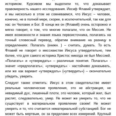
историком. Курсивом мы выделили то, что доказывает
правомерность нашего исследования. Иосиф Флавий утверждает,
и мы нисколько в этом не сомневаемся, что Иисус – человек,
конечно, не в полной мере, скорее, в исключительной, так как для
нас он Человек и Бог. В конце же он (Флавий) очень осторожно и
мягко говорит, о том, что многие полагали, что он Мессия. Не
имея возможности и знания языка первоисточника, полагаясь на
точный словесный перевод, обратим внимание на разницу в
определениях. Полагать (книжн. ) – считать, думать. То есть
Флавий не говорит о мессианстве Иисуса утвердительно, тем
более, что для самого историка Христос никогда не был Мессией.
«Полагать» и «утверждать» – различные понятия. Полагать» -
значит «предполагать», «утверждать» - настойчиво доказывать,
или же как вариант «утверждать» («утвердить») – окончательно
убедить, уверить.
Следует также отметить: Иисус в этом свидетельстве имеет
реальные человеческие проявления, это не абстракция, не
невидимый дух, лишенный плоти, это человек, который жил, был
распят, следовательно, умер. Не может же умереть то, что не
существует в материальном проявлении своем! Не может
умереть и то, что считается нематериальной субстанцией. Бог не
может быть мертвым, он за пределами всех измерений. Крупный