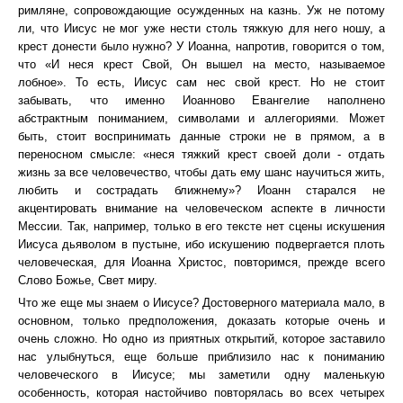
римляне, сопровождающие осужденных на казнь. Уж не потому
ли, что Иисус не мог уже нести столь тяжкую для него ношу, а
крест донести было нужно? У Иоанна, напротив, говорится о том,
что «И неся крест Свой, Он вышел на место, называемое
лобное». То есть, Иисус сам нес свой крест. Но не стоит
забывать, что именно Иоанново Евангелие наполнено
абстрактным пониманием, символами и аллегориями. Может
быть, стоит воспринимать данные строки не в прямом, а в
переносном смысле: «неся тяжкий крест своей доли - отдать
жизнь за все человечество, чтобы дать ему шанс научиться жить,
любить и сострадать ближнему»? Иоанн старался не
акцентировать внимание на человеческом аспекте в личности
Мессии. Так, например, только в его тексте нет сцены искушения
Иисуса дьяволом в пустыне, ибо искушению подвергается плоть
человеческая, для Иоанна Христос, повторимся, прежде всего
Слово Божье, Свет миру.
Что же еще мы знаем о Иисусе? Достоверного материала мало, в
основном, только предположения, доказать которые очень и
очень сложно. Но одно из приятных открытий, которое заставило
нас улыбнуться, еще больше приблизило нас к пониманию
человеческого в Иисусе; мы заметили одну маленькую
особенность, которая настойчиво повторялась во всех четырех