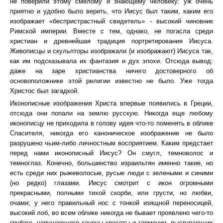
не поверили этому смелому и знающему человеку: уж очень
приятно и удобно было верить, что Иисус был таким, каким его
изображает «беспристрастный свидетель» - высокий чиновник
Римской империи. Вместе с тем, однако, не погасла среди
христиан и древнейшая традиция портретирования Иисуса.
Живописцы и скульпторы изображали (и изображают) Иисуса так,
как им подсказывала их фантазия и дух эпохи. Отсюда вывод:
даже на заре христианства ничего достоверного об
основоположнике этой религии известно не было. Уже тогда
Христос был загадкой.
Иконописные изображения Христа впервые появились в Греции,
отсюда они попали на землю русскую. Никогда еще любому
иконописцу не приходила в голову идея что-то поменять в облике
Спасителя, никогда его каноническое изображение не было
разрушено чьим-либо личностным восприятием. Каким предстает
перед нами иконописный Иисус? Он смугл, темноволос и
темноглаз. Конечно, большинство израильтян именно такие, но
есть среди них рыжеволосые, русые люди с зелеными и синими
(но редко) глазами. Иисус смотрит с икон огромными
прекрасными, полными тихой скорби, или грусти, но любви,
очами; у него правильный нос с тонкой изящной переносицей,
высокий лоб, во всем облике никогда не бывает проявлено чего-то
грубого, нарушающего каноны красоты и гармонии, выступающих