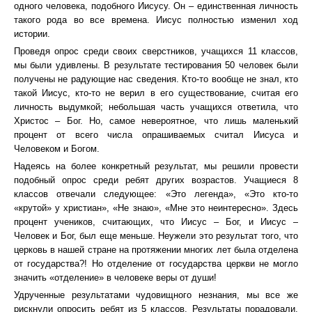
одного человека, подобного Иисусу. Он – единственная личность
такого рода во все времена. Иисус полностью изменил ход
истории.
Проведя опрос среди своих сверстников, учащихся 11 классов,
мы были удивлены. В результате тестирования 50 человек были
получены не радующие нас сведения. Кто-то вообще не знал, кто
такой Иисус, кто-то не верил в его существование, считая его
личность выдумкой; небольшая часть учащихся ответила, что
Христос – Бог. Но, самое невероятное, что лишь маленький
процент от всего числа опрашиваемых считал Иисуса и
Человеком и Богом.
Надеясь на более конкретный результат, мы решили провести
подобный опрос среди ребят других возрастов. Учащиеся 8
классов отвечали следующее: «Это легенда», «Это кто-то
«крутой» у христиан», «Не знаю», «Мне это неинтересно». Здесь
процент учеников, считающих, что Иисус – Бог, и Иисус –
Человек и Бог, был еще меньше. Неужели это результат того, что
церковь в нашей стране на протяжении многих лет была отделена
от государства?! Но отделение от государства церкви не могло
значить «отделение» в человеке веры от души!
Удрученные результатами чудовищного незнания, мы все же
рискнули опросить ребят из 5 классов. Результаты порадовали,