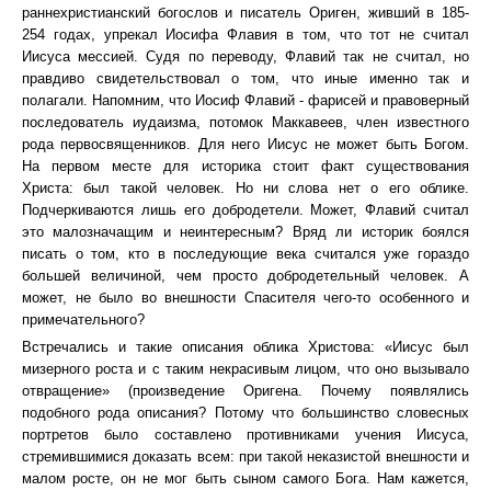
раннехристианский богослов и писатель Ориген, живший в 185-
254 годах, упрекал Иосифа Флавия в том, что тот не считал
Иисуса мессией. Судя по переводу, Флавий так не считал, но
правдиво свидетельствовал о том, что иные именно так и
полагали. Напомним, что Иосиф Флавий - фарисей и правоверный
последователь иудаизма, потомок Маккавеев, член известного
рода первосвященников. Для него Иисус не может быть Богом.
На первом месте для историка стоит факт существования
Христа: был такой человек. Но ни слова нет о его облике.
Подчеркиваются лишь его добродетели. Может, Флавий считал
это малозначащим и неинтересным? Вряд ли историк боялся
писать о том, кто в последующие века считался уже гораздо
большей величиной, чем просто добродетельный человек. А
может, не было во внешности Спасителя чего-то особенного и
примечательного?
Встречались и такие описания облика Христова: «Иисус был
мизерного роста и с таким некрасивым лицом, что оно вызывало
отвращение» (произведение Оригена. Почему появлялись
подобного рода описания? Потому что большинство словесных
портретов было составлено противниками учения Иисуса,
стремившимися доказать всем: при такой неказистой внешности и
малом росте, он не мог быть сыном самого Бога. Нам кажется,