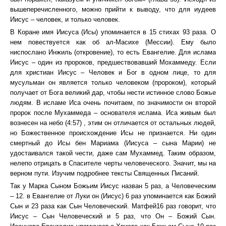
вышеперечисленного, можно прийти к выводу, что для иудеев
Иисус – человек, и только человек.
В Коране имя Иисуса (Исы) упоминается в 15 стихах 93 раза. О
нем повествуется как об ал-Масихе (Мессии). Ему было
ниспослано Инжиль (откровение), то есть Евангелие. Для ислама
Иисус – один из пророков, предшествовавший Мохаммеду. Если
для христиан Иисус – Человек и Бог в одном лице, то для
мусульман он является только человеком (пророком), который
получает от Бога великий дар, чтобы нести истинное слово Божье
людям. В исламе Иса очень почитаем, по значимости он второй
пророк после Мухаммеда – основателя ислама. Иса живым был
вознесен на небо (4:57) , этим он отличается от остальных людей,
но Божественное происхождение Исы не признается. Ни один
смертный до Исы бен Мариама (Иисуса – сына Марии) не
удостаивался такой чести, даже сам Мухаммед. Таким образом,
нелепо отрицать в Спасителе черты человеческого. Значит, мы на
верном пути. Изучим подробнее тексты Священных Писаний.
Так у Марка Сыном Божьим Иисус назван 5 раз, а Человеческим
– 12. в Евангелие от Луки он (Иисус) 6 раз упоминается как Божий
Сын и 23 раза как Сын Человеческий. Матфей16 раз говорит, что
Иисус – Сын Человеческий и 5 раз, что Он – Божий Сын.