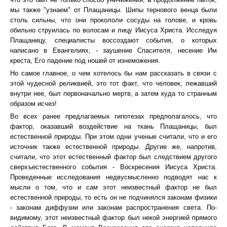
мы также "узнаем" от Плащаницы. Шипы тернового венца были
столь сильны, что они прокололи сосуды на голове, и кровь
обильно струилась по волосам и лицу Иисуса Христа. Исследуя
Плащаницу, специалисты воссоздают события, о которых
написано в Евангелиях, - заушение Спасителя, несение Им
креста, Его падение под ношей от изнеможения.
Но самое главное, о чем хотелось бы нам рассказать в связи с
этой чудесной реликвией, это тот факт, что человек, лежавший
внутри нее, был первоначально мертв, а затем куда то странным
образом исчез!
Во всех ранее предлагаемых гипотезах предполагалось, что
фактор, оказавший воздействие на ткань Плащаницы, был
естественной природы. При этом одни ученые считали, что и его
источник также естественной природы. Другие же, напротив,
считали, что этот естественный фактор был следствием другого
сверхъестественного события - Воскресения Иисуса Христа.
Проведенные исследования недвусмысленно подводят нас к
мысли о том, что и сам этот неизвестный фактор не был
естественной природы, то есть он не подчинялся законам физики
- законам диффузии или законам распространения света. По-
видимому, этот неизвестный фактор был некой энергией прямого