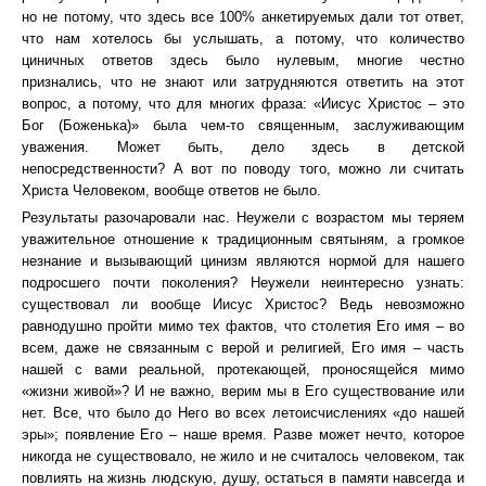
но не потому, что здесь все 100% анкетируемых дали тот ответ,
что нам хотелось бы услышать, а потому, что количество
циничных ответов здесь было нулевым, многие честно
признались, что не знают или затрудняются ответить на этот
вопрос, а потому, что для многих фраза: «Иисус Христос – это
Бог (Боженька)» была чем-то священным, заслуживающим
уважения. Может быть, дело здесь в детской
непосредственности? А вот по поводу того, можно ли считать
Христа Человеком, вообще ответов не было.
Результаты разочаровали нас. Неужели с возрастом мы теряем
уважительное отношение к традиционным святыням, а громкое
незнание и вызывающий цинизм являются нормой для нашего
подросшего почти поколения? Неужели неинтересно узнать:
существовал ли вообще Иисус Христос? Ведь невозможно
равнодушно пройти мимо тех фактов, что столетия Его имя – во
всем, даже не связанным с верой и религией, Его имя – часть
нашей с вами реальной, протекающей, проносящейся мимо
«жизни живой»? И не важно, верим мы в Его существование или
нет. Все, что было до Него во всех летоисчислениях «до нашей
эры»; появление Его – наше время. Разве может нечто, которое
никогда не существовало, не жило и не считалось человеком, так
повлиять на жизнь людскую, душу, остаться в памяти навсегда и