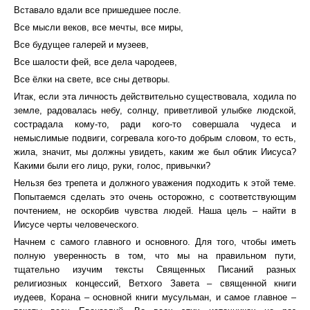
Вставало вдали все пришедшее после.
Все мысли веков, все мечты, все миры,
Все будущее галерей и музеев,
Все шалости фей, все дела чародеев,
Все ёлки на свете, все сны детворы.
Итак, если эта личность действительно существовала, ходила по
земле, радовалась небу, солнцу, приветливой улыбке людской,
сострадала кому-то, ради кого-то совершала чудеса и
немыслимые подвиги, согревала кого-то добрым словом, то есть,
жила, значит, мы должны увидеть, каким же был облик Иисуса?
Какими были его лицо, руки, голос, привычки?
Нельзя без трепета и должного уважения подходить к этой теме.
Попытаемся сделать это очень осторожно, с соответствующим
почтением, не оскорбив чувства людей. Наша цель – найти в
Иисусе черты человеческого.
Начнем с самого главного и основного. Для того, чтобы иметь
полную уверенность в том, что мы на правильном пути,
тщательно изучим тексты Священных Писаний разных
религиозных концессий, Ветхого Завета – священной книги
иудеев, Корана – основной книги мусульман, и самое главное –