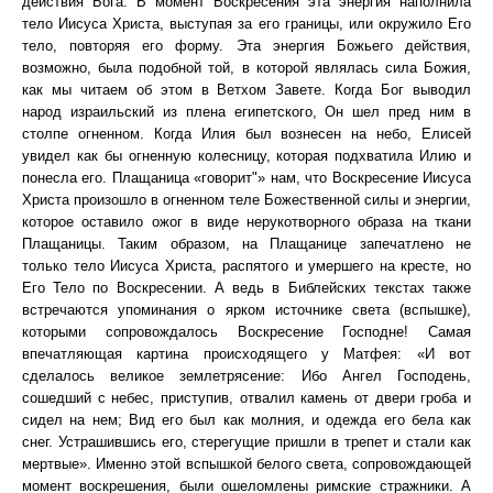
действия Бога. В момент Воскресения эта энергия наполнила
тело Иисуса Христа, выступая за его границы, или окружило Его
тело, повторяя его форму. Эта энергия Божьего действия,
возможно, была подобной той, в которой являлась сила Божия,
как мы читаем об этом в Ветхом Завете. Когда Бог выводил
народ израильский из плена египетского, Он шел пред ним в
столпе огненном. Когда Илия был вознесен на небо, Елисей
увидел как бы огненную колесницу, которая подхватила Илию и
понесла его. Плащаница «говорит"» нам, что Воскресение Иисуса
Христа произошло в огненном теле Божественной силы и энергии,
которое оставило ожог в виде нерукотворного образа на ткани
Плащаницы. Таким образом, на Плащанице запечатлено не
только тело Иисуса Христа, распятого и умершего на кресте, но
Его Тело по Воскресении. А ведь в Библейских текстах также
встречаются упоминания о ярком источнике света (вспышке),
которыми сопровождалось Воскресение Господне! Самая
впечатляющая картина происходящего у Матфея: «И вот
сделалось великое землетрясение: Ибо Ангел Господень,
сошедший с небес, приступив, отвалил камень от двери гроба и
сидел на нем; Вид его был как молния, и одежда его бела как
снег. Устрашившись его, стерегущие пришли в трепет и стали как
мертвые». Именно этой вспышкой белого света, сопровождающей
момент воскрешения, были ошеломлены римские стражники. А