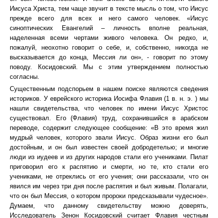
Иисуса Христа, тем чаще звучит в тексте мысль о том, что Иисус
прежде всего для всех и него самого человек. «Иисус
синоптических Евангелий – личность вполне реальная,
наделенная всеми чертами живого человека. Он редко, и,
пожалуй, неохотно говорит о себе, и, собственно, никогда не
высказывается до конца, Мессия ли он», - говорит по этому
поводу. Косидовский. Мы с этим утверждением полностью
согласны.
Существенным подспорьем в нашем поиске являются сведения
историков. У еврейского историка Иосифа Флавия (1 в. н. э. ) мы
нашли свидетельства, что человек по имени Иисус Христос
существовал. Его (Флавия) труд, сохранившийся в арабском
переводе, содержит следующее сообщение: «В это время жил
мудрый человек, которого звали Иисус. Образ жизни его был
достойным, и он был известен своей добродетелью; и многие
люди из иудеев и из других народов стали его учениками. Пилат
приговорил его к распятию и смерти, но те, кто стали его
учениками, не отреклись от его учения; они рассказали, что он
явился им через три дня после распятия и был живым. Полагали,
что он был Мессия, о котором пророки предсказывали чудесное».
Думаем, что данному свидетельству можно доверять,
Исследователь Зенон Косидовский считает Флавия честным