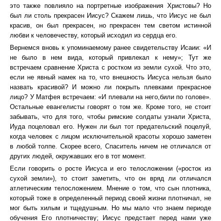
это также повлияло на портретные изображения Христовы? Но
был ли столь прекрасен Иисус? Скажем лишь, что Иисус не был
красив, он был прекрасен, но прекрасен тем светом истинной
любви к человечеству, который исходил из сердца его.
Вернемся вновь к упоминаемому ранее свидетельству Исаии: «И
не было в нем вида, который привлекал к нему»; Тут же
встречаем сравнение Христа с ростком из земли сухой. Что это,
если не явный намек на то, что внешность Иисуса нельзя было
назвать красивой? И можно ли покрыть плевками прекрасное
лицо? У Матфея встречаем: «И плевали на него,били по голове».
Остальные евангелисты говорят о том же. Кроме того, не стоит
забывать, что для того, чтобы римские солдаты узнали Христа,
Иуда поцеловал его. Нужен ли был тот предательский поцелуй,
когда человек с лицом исключительной красоты хорошо заметен
в любой толпе. Скорее всего, Спаситель ничем не отличался от
других людей, окружавших его в тот момент.
Если говорить о росте Иисуса и его телосложении («росток из
сухой земли»), то стоит заметить, что он вряд ли отличался
атлетическим телосложением. Мнение о том, что сын плотника,
который тоже в определенный период своей жизни плотничал, не
мог быть хилым и тщедушным. Но мы мало что знаем периоде
обучения Его плотничеству; Иисус предстает перед нами уже