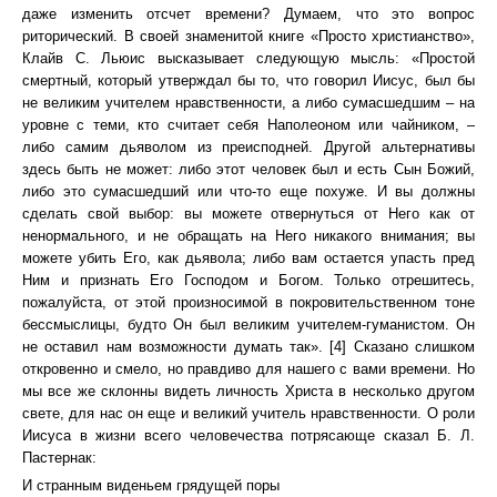
даже изменить отсчет времени? Думаем, что это вопрос
риторический. В своей знаменитой книге «Просто христианство»,
Клайв С. Льюис высказывает следующую мысль: «Простой
смертный, который утверждал бы то, что говорил Иисус, был бы
не великим учителем нравственности, а либо сумасшедшим – на
уровне с теми, кто считает себя Наполеоном или чайником, –
либо самим дьяволом из преисподней. Другой альтернативы
здесь быть не может: либо этот человек был и есть Сын Божий,
либо это сумасшедший или что-то еще похуже. И вы должны
сделать свой выбор: вы можете отвернуться от Него как от
ненормального, и не обращать на Него никакого внимания; вы
можете убить Его, как дьявола; либо вам остается упасть пред
Ним и признать Его Господом и Богом. Только отрешитесь,
пожалуйста, от этой произносимой в покровительственном тоне
бессмыслицы, будто Он был великим учителем-гуманистом. Он
не оставил нам возможности думать так». [4] Сказано слишком
откровенно и смело, но правдиво для нашего с вами времени. Но
мы все же склонны видеть личность Христа в несколько другом
свете, для нас он еще и великий учитель нравственности. О роли
Иисуса в жизни всего человечества потрясающе сказал Б. Л.
Пастернак:
И странным виденьем грядущей поры