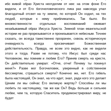
ибо живой образ Христа неотделим от нее: на этом фоне Его
видели, и от Его богочеловеческого лика раз навсегда упал
благодатный отсвет на ту землю, по которой Он ходил, на тех
людей, которые к нему приближались. Так было. Во
множественности отдельных воспоминаний оживает
незабываемый образ Иисуса Христа. Земной план евангельской
истории не раз прорезывается и пронизывается небесным. Точнее
сказать, он всегда таинственно прозрачен, сквозь историческую
очевидность всегда просвечивает Божественная
действительность. Правда, не всем это видно, как не видели
этого и тогда. Разве не потому, что Иисус был среди нас
Человеком, мы помним и любим Его? Приняв смерть на кресте,
Он действительно умирал: «Отче, отче! Почему ты покинул
меня?» Разве мог Богочеловек, уверенный в собственном
бессмертии, страшиться смерти? Конечно же, нет. Его гибель
была настоящей, Он знал, на что идет, знал, ради кого это делает
Ценим ли мы сейчас Его великую жертву? Способны ли мы
любить по настоящему, так же как Он? Ведь больше и сильнее
любви, чем та, которую Спаситель продемонстрировал миру, не
будет