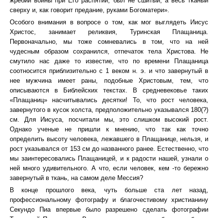
жребий воины при Его распятии, был не сшитый, а весь тканый
сверху и, как говорит предание, руками Богоматери».
Особого внимания в вопросе о том, как мог выглядеть Иисус
Христос, занимает реликвия, Туринская Плащаница.
Первоначально, мы тоже сомневались в том, что на ней
чудесным образом сохранился, отпечаток тела Христова. Не
смутило нас даже то известие, что по времени Плащаница
соотносится приблизительно с 1 веком н. э. и что завернутый в
нее мужчина имеет раны, подобные Христовым, тем, что
описываются в Библейских текстах. В средневековье таких
«Плащаниц» насчитывались десятки! То, что рост человека,
завернутого в кусок холста, предположительно указывался 180(?)
см. Для Иисуса, посчитали мы, это слишком высокий рост.
Однако ученые не пришли к мнению, что так как точно
определить высоту человека, лежавшего в Плащанице, нельзя, и
рост указывался от 153 см до названного ранее. Естественно, что
мы заинтересовались Плащаницей, и к радости нашей, узнали о
ней много удивительного. А что, если человек, кем -то бережно
завернутый в ткань, на самом деле Мессия?
В конце прошлого века, чуть больше ста лет назад,
профессиональному фотографу и благочестивому христианину
Секундо Пиа впервые было разрешено сделать фотографии