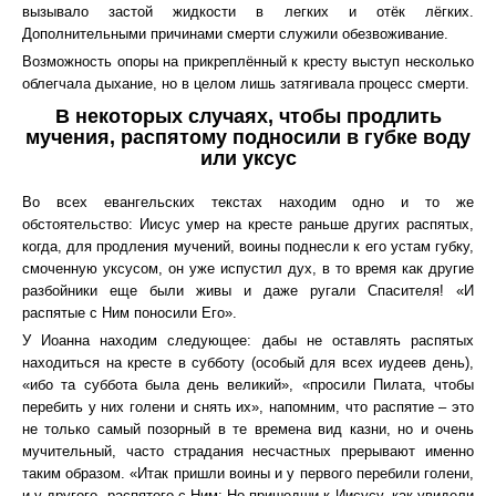
вызывало застой жидкости в легких и отёк лёгких.
Дополнительными причинами смерти служили обезвоживание.
Возможность опоры на прикреплённый к кресту выступ несколько
облегчала дыхание, но в целом лишь затягивала процесс смерти.
В некоторых случаях, чтобы продлить
мучения, распятому подносили в губке воду
или уксус
Во всех евангельских текстах находим одно и то же
обстоятельство: Иисус умер на кресте раньше других распятых,
когда, для продления мучений, воины поднесли к его устам губку,
смоченную уксусом, он уже испустил дух, в то время как другие
разбойники еще были живы и даже ругали Спасителя! «И
распятые с Ним поносили Его».
У Иоанна находим следующее: дабы не оставлять распятых
находиться на кресте в субботу (особый для всех иудеев день),
«ибо та суббота была день великий», «просили Пилата, чтобы
перебить у них голени и снять их», напомним, что распятие – это
не только самый позорный в те времена вид казни, но и очень
мучительный, часто страдания несчастных прерывают именно
таким образом. «Итак пришли воины и у первого перебили голени,
и у другого, распятого с Ним; Но пришедши к Иисусу, как увидели