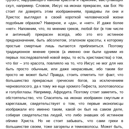
скул, например. Словом, Иисус на иконах прекрасен, как Бог. Но
стоит ли доверять этим изображениям, правдивы ли они и
Христос выглядел в своей короткой человеческой жизни
подобным образом? Наверное, и «да», и «нет». И даже более
«нет». Напомним, что, по мнению греков, любой бог (в том числе
и античный) прекрасен всегда, ибо это его истинное
предназначение, быть абсолютом, эталоном красоты, к которому
простые смертные лишь пытаются приблизиться. Поэтому
традиционное мнение греков (а именно они были одними из
первых последователей новой веры, то есть христианства) о том,
что бог – это красота, повлияло на то, что Иисус не мог для них
быть просто обычным, или даже некрасивым, ибо таким бог
просто не может быть! Правда, стоить отметить тот факт, что
большинство прекрасных греческих богов, за исключением
черноволосого, да к тому же еще хромого Гефеста, золотоволосы
и голубоглазы. Например, Афродита. Поэтому стоит заметить, то
обстоятельство, что Спаситель на иконах изображен смуглым и
кареглазым, свидетельствует о том, что первые иконописцы
изображали его именно таким, какой он был на самом деле,
собирая свидетельства людей, что либо знавших об истинном
облике Христа. Но не стоит забывать, что сами греки в
большинстве своем, тоже загорелы и темноволосы. Может быть,