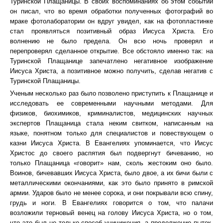
Туринской Плащаницы. В своих воспоминаниях об этом событии
он писал, что во время обработки полученных фотографий во
мраке фотолаборатории он вдруг увидел, как на фотопластинке
стал проявляться позитивный образ Иисуса Христа. Его
волнению не было предела. Он всю ночь проверял и
перепроверял сделанное открытие. Все обстояло именно так: на
Туринской Плащанице запечатлено негативное изображение
Иисуса Христа, а позитивное можно получить, сделав негатив с
Туринской Плащаницы.
Ученым несколько раз было позволено приступить к Плащанице и
исследовать ее современными научными методами. Для
физиков, биохимиков, криминалистов, медицинских научных
экспертов Плащаница стала неким свитком, написанным на
языке, понятном только для специалистов и повествующем о
казни Иисуса Христа. В Евангелиях упоминается, что Иисус
Христос до своего распятия был подвергнут бичеванию, но
только Плащаница «говорит» нам, сколь жестоким оно было.
Воинов, бичевавших Иисуса Христа, было двое, а их бичи были с
металлическими окончаниями, как это было принято в римской
армии. Ударов было не менее сорока, и они покрывали всю спину,
грудь и ноги. В Евангелиях говорится о том, что палачи
возложили терновый венец на голову Иисуса Христа, но о том,
что это был не только способ уничижения, а продолжение пыток,