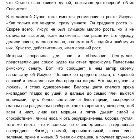
что Ориген явно кривил душой, описывая достоверный облик
Спасителя.
В исламской Сунне тоже имеется упоминание о росте Иисуса:
«Как только его увидите, сразу узнаете. Он среднего роста. ».
Скорее всего, Иисус не был слишком малого роста, но и не
отличался высотой, если вспомнить, при распятии Его одежду
делили воины, следовательно, она смогла бы подойти любому из
них. Христос, действительно, имел средний рост.
История сохранила для нас и «Послание Лентулла»,
представляющее собою будто бы отчет проконсула Палестины
римскому сенату. Вот что сообщает в нем автор своему
начальству об Иисусе: "Человек он среднего роста, с хорошей
осанкой и великолепным благородным лицом. Его вид внушает и
любовь, и страх одновременно. Волосы цвета спелого ореха
ниспадают гладко до ушей, а дальше до самых плеч вьются
колечками, чуть более светлыми и блестящими; посередине
головы они разделены пробором, как это принято у назореев; лоб
ясен и чист, лицо без морщин и пятен дышит силой и
спокойствием; линии носа и рта безукоризненны, борода густая,
того же цвета, что и волосы, не очень длинная, разделенная
посередине. Взгляд прямой, проницательный, глаза сине-
зеленые, яркие и живые. В гневе он страшен, а поучает дружески