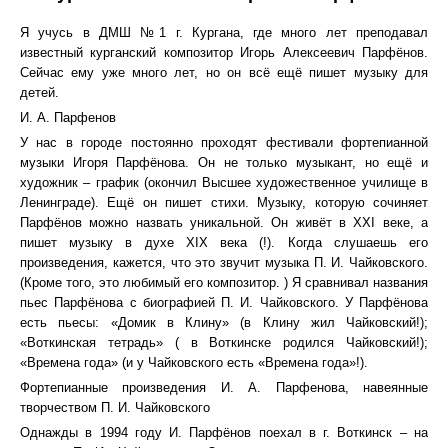
Я учусь в ДМШ №1 г. Кургана, где много лет преподавал
известный курганский композитор Игорь Алексеевич Парфёнов.
Сейчас ему уже много лет, но он всё ещё пишет музыку для
детей.
И. А. Парфенов
У нас в городе постоянно проходят фестивали фортепианной
музыки Игоря Парфёнова. Он не только музыкант, но ещё и
художник – график (окончил Высшее художественное училище в
Ленинграде). Ещё он пишет стихи. Музыку, которую сочиняет
Парфёнов можно назвать уникальной. Он живёт в XXI веке, а
пишет музыку в духе XIX века (!). Когда слушаешь его
произведения, кажется, что это звучит музыка П. И. Чайковского.
(Кроме того, это любимый его композитор. ) Я сравнивал названия
пьес Парфёнова с биографией П. И. Чайковского. У Парфёнова
есть пьесы: «Домик в Клину» (в Клину жил Чайковский!);
«Воткинская тетрадь» ( в Воткинске родился Чайковский!);
«Времена года» (и у Чайковского есть «Времена года»!).
Фортепианные произведения И. А. Парфенова, навеянные
творчеством П. И. Чайковского
Однажды в 1994 году И. Парфёнов поехал в г. Воткинск – на