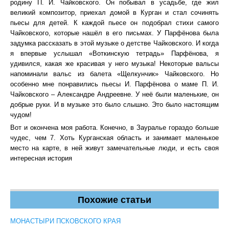
родину П. И. Чайковского. Он побывал в усадьбе, где жил
великий композитор, приехал домой в Курган и стал сочинять
пьесы для детей. К каждой пьесе он подобрал стихи самого
Чайковского, которые нашёл в его письмах. У Парфёнова была
задумка рассказать в этой музыке о детстве Чайковского. И когда
я впервые услышал «Воткинскую тетрадь» Парфёнова, я
удивился, какая же красивая у него музыка! Некоторые вальсы
напоминали вальс из балета «Щелкунчик» Чайковского. Но
особенно мне понравились пьесы И. Парфёнова о маме П. И.
Чайковского – Александре Андреевне. У неё были маленькие, он
добрые руки. И в музыке это было слышно. Это было настоящим
чудом!
Вот и окончена моя работа. Конечно, в Зауралье гораздо больше
чудес, чем 7. Хоть Курганская область и занимает маленькое
место на карте, в ней живут замечательные люди, и есть своя
интересная история
Похожие статьи
МОНАСТЫРИ ПСКОВСКОГО КРАЯ