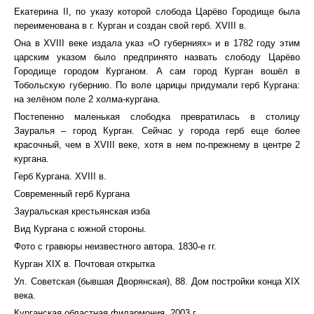
Екатерина II, по указу которой слобода Царёво Городище была
переименована в г. Курган и создан свой герб. XVIII в.
Она в XVIII веке издала указ «О губерниях» и в 1782 году этим
царским указом было предпринято назвать слободу Царёво
Городище городом Курганом. А сам город Курган вошёл в
Тобольскую губернию. По воле царицы придумали герб Кургана:
на зелёном поле 2 холма-кургана.
Постепенно маленькая слободка превратилась в столицу
Зауралья – город Курган. Сейчас у города герб еще более
красочный, чем в XVIII веке, хотя в нем по-прежнему в центре 2
кургана.
Герб Кургана. XVIII в.
Современный герб Кургана
Зауральская крестьянская изба
Вид Кургана с южной стороны.
Фото с гравюры неизвестного автора. 1830-е гг.
Курган XIX в. Почтовая открытка
Ул. Советская (бывшая Дворянская), 88. Дом постройки конца XIX
века.
Курганская областная филармония. 2003 г.