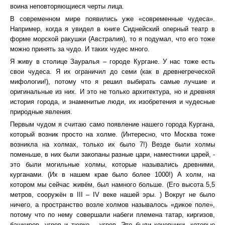
воина неповторяющиеся черты лица.
В современном мире появились уже «современные чудеса».
Например, когда я увидел в книге Сиднейский оперный театр в
форме морской ракушки (Австралия), то я подумал, что его тоже
можно принять за чудо. И таких чудес много.
Я живу в столице Зауралья – городе Кургане. У нас тоже есть
свои чудеса. Я их ограничил до семи (как в древнегреческой
мифологии!), потому что я решил выбирать самые лучшие и
оригинальные из них. И это не только архитектура, но и древняя
история города, и знаменитые люди, их изобретения и чудесные
природные явления.
Первым чудом я считаю само появление нашего города Кургана,
который возник просто на холме. (Интересно, что Москва тоже
возникла на холмах, только их было 7!) Везде были холмы
поменьше, в них были закопаны разные цари, наместники царей, -
это были могильные холмы, которые назывались древними,
курганами. (Их в нашем крае было более 1000!) А холм, на
котором мы сейчас живём, был намного больше. (Его высота 5,5
метров, сооружён в III – IV веке нашей эры. ) Вокруг не было
ничего, а пространство возле холмов называлось «дикое поле»,
потому что по нему совершали набеги племена татар, киргизов,
башкиров, угров и тюрко – угров. Это были кочевники, которые