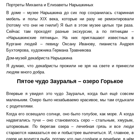
Портреты Михаила и Елизаветы Нарышкиных
В доме – музее Нарышкина до сих пор сохранилась старинная
мебель и полы XIX века, которые ни разу не ремонтировали
(потому что они не гнили!) Я был в этом музее целых три раза.
Сейчас там проходят разные экскурсии, а по пятницам –
«Нарышкинские пятницы». На них приглашают известных в
Кургане людей – певицу Оксану Иванову, пианиста Андрея
Бухтоярова, художника Германа Травникова
Дом-музей декабриста Нарышкина
Я думаю, что декабристы прожили не зря на свете и принесли
людям много добра.
Пятое чудо Зауралья – озеро Горькое
Впервые я увидел это чудо Зауралья, когда был ещё совсем
маленьким. Озеро было незабываемо красивое, мы там отдыхали
с родителями.
Когда его освещало солнце, оно было голубое, как море. А когда
надвигались тучи – оно становилось серо – стальным, хмурым,
штормовым. По берегам озера – лечебная грязь и все люди
стараются намазаться ею и побыстрее вылечиться. И, главное, в
озере не водится рыба, потому что оно солёное и лечебное, в нём