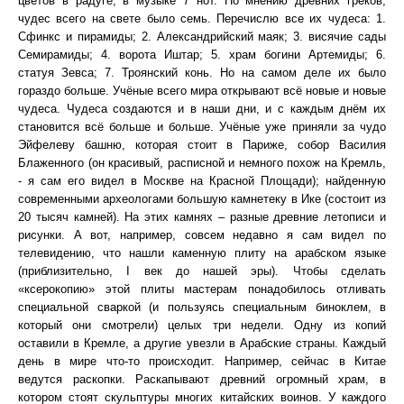
цветов в радуге, в музыке 7 нот. По мнению древних греков,
чудес всего на свете было семь. Перечислю все их чудеса: 1.
Сфинкс и пирамиды; 2. Александрийский маяк; 3. висячие сады
Семирамиды; 4. ворота Иштар; 5. храм богини Артемиды; 6.
статуя Зевса; 7. Троянский конь. Но на самом деле их было
гораздо больше. Учёные всего мира открывают всё новые и новые
чудеса. Чудеса создаются и в наши дни, и с каждым днём их
становится всё больше и больше. Учёные уже приняли за чудо
Эйфелеву башню, которая стоит в Париже, собор Василия
Блаженного (он красивый, расписной и немного похож на Кремль,
- я сам его видел в Москве на Красной Площади); найденную
современными археологами большую камнетеку в Ике (состоит из
20 тысяч камней). На этих камнях – разные древние летописи и
рисунки. А вот, например, совсем недавно я сам видел по
телевидению, что нашли каменную плиту на арабском языке
(приблизительно, I век до нашей эры). Чтобы сделать
«ксерокопию» этой плиты мастерам понадобилось отливать
специальной сваркой (и пользуясь специальным биноклем, в
который они смотрели) целых три недели. Одну из копий
оставили в Кремле, а другие увезли в Арабские страны. Каждый
день в мире что-то происходит. Например, сейчас в Китае
ведутся раскопки. Раскапывают древний огромный храм, в
котором стоят скульптуры многих китайских воинов. У каждого