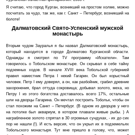
Я считаю, что город Курган, возникший на простом холме, можно
посчитать за чудо, так же, как г. Санкт – Петербург, возникший на
болоте!
Далматовский Свято-Успенский мужской
монастырь
Вторым чудом Зауралья я бы назвал Далматовский монастырь,
который находится в городе Долматово Курганской области.
Однажды я смотрел по TV программу «Искатели». Там
говорилось о Тобольском монастыре. Он скрывал в себе тайну
подземных ходов. В начале XVIII века Тобольской губернией
правил наместник Петра I некий Гагарин. Он был корыстный
человек. Петр I ему доверял, а он, как разбойник, грабил древние
захоронения, брал оттуда сокровища; добывал золото, меха, но
Петру I из этого богатства доставалось всего 17%, остальные
шли на дворцы Гагарина. Он мечтал построить Тобольк, чтобы он
стал похожим на Санкт – Петербург. (В одном из дворцов у него
на потолке был аквариум, в котором плавали живые рыбы. ) А
награбленное золото спрятал в 30 огромных сундуках, - их до сих
пор не нашли (!). И есть версия, что он укрыл их в подземельях
Тобольского монастыря. Тут мне пришло в голову, что, может