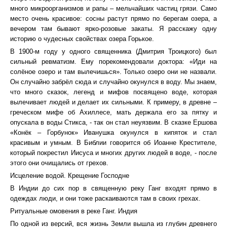
много микроорганизмов и рапы – мельчайших частиц грязи. Само
место очень красивое: сосны растут прямо по берегам озера, а
вечером там бывают ярко-розовые закаты. Я расскажу одну
историю о чудесных свойствах озера Горькое.
В 1900-м году у одного священника (Дмитрия Троицкого) был
сильный ревматизм. Ему порекомендовали доктора: «Иди на
солёное озеро и там вылечишься». Только озеро они не назвали.
Он случайно забрёл сюда и случайно окунулся в воду. Мы знаем,
что много сказок, легенд и мифов посвящено воде, которая
вылечивает людей и делает их сильными. К примеру, в древне –
греческом мифе об Ахиллесе, мать держала его за пятку и
опускала в воды Стикса, - так он стал неуязвим. В сказке Ершова
«Конёк – Горбунок» Иванушка окунулся в кипяток и стал
красивым и умным. В Библии говорится об Иоанне Крестителе,
который покрестил Иисуса и многих других людей в воде, - после
этого они очищались от грехов.
Исцеление водой. Крещение Господне
В Индии до сих пор в священную реку Ганг входят прямо в
одеждах люди, и они тоже раскаиваются там в своих грехах.
Ритуальные омовения в реке Ганг. Индия
По одной из версий, вся жизнь Земли вышла из глубин древнего