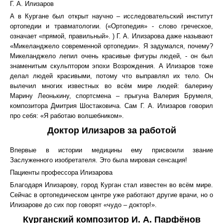
Г. А. Илизаров
А в Кургане был открыт научно – исследовательский институт
ортопедии и травматологии. («Ортопедия» - слово греческое,
означает «прямой, правильный». ) Г. А. Илизарова даже называют
«Микеланджело современной ортопедии». Я задумался, почему?
Микеланджело лепил очень красивые фигуры людей, - он был
знаменитым скульптором эпохи Возрождения. А Илизаров тоже
делал людей красивыми, потому что выправлял их тело. Он
вылечил многих известных во всём мире людей: балерину
Марину Леонькину, спортсмена – прыгуна Валерия Брумеля,
композитора Дмитрия Шостаковича. Сам Г. А. Илизаров говорил
про себя: «Я работаю волшебником».
Доктор Илизаров за работой
Впервые в истории медицины ему присвоили звание
Заслуженного изобретателя. Это была мировая сенсация!
Пациенты профессора Илизарова
Благодаря Илизарову, город Курган стал известен во всём мире.
Сейчас в ортопедическом центре уже работают другие врачи, но о
Илизарове до сих пор говорят «чудо – доктор!».
Курганский композитор И. А. Парфёнов