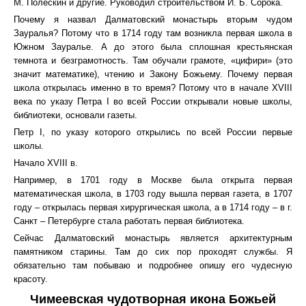
М. Полескин и другие. Руководил строительством И. Б. Сорока.
Почему я назвал Далматовский монастырь вторым чудом
Зауралья? Потому что в 1714 году там возникла первая школа в
Южном Зауралье. А до этого была сплошная крестьянская
темнота и безграмотность. Там обучали грамоте, «цифири» (это
значит математике), чтению и Закону Божьему. Почему первая
школа открылась именно в то время? Потому что в начале XVIII
века по указу Петра I во всей России открывали новые школы,
библиотеки, основали газеты.
Петр I, по указу которого открылись по всей России первые
школы.
Начало XVIII в.
Например, в 1701 году в Москве была открыта первая
математическая школа, в 1703 году вышла первая газета, в 1707
году – открылась первая хирургическая школа, а в 1714 году – в г.
Санкт – Петербурге стала работать первая библиотека.
Сейчас Далматовский монастырь является архитектурным
памятником старины. Там до сих пор проходят службы. Я
обязательно там побываю и подробнее опишу его чудесную
красоту.
Чимеевская чудотворная икона Божьей