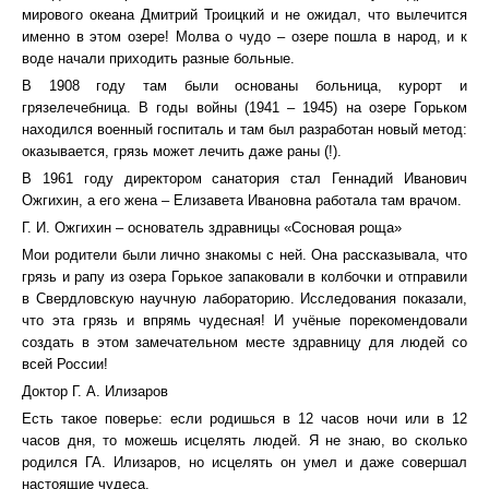
мирового океана Дмитрий Троицкий и не ожидал, что вылечится
именно в этом озере! Молва о чудо – озере пошла в народ, и к
воде начали приходить разные больные.
В 1908 году там были основаны больница, курорт и
грязелечебница. В годы войны (1941 – 1945) на озере Горьком
находился военный госпиталь и там был разработан новый метод:
оказывается, грязь может лечить даже раны (!).
В 1961 году директором санатория стал Геннадий Иванович
Ожгихин, а его жена – Елизавета Ивановна работала там врачом.
Г. И. Ожгихин – основатель здравницы «Сосновая роща»
Мои родители были лично знакомы с ней. Она рассказывала, что
грязь и рапу из озера Горькое запаковали в колбочки и отправили
в Свердловскую научную лабораторию. Исследования показали,
что эта грязь и впрямь чудесная! И учёные порекомендовали
создать в этом замечательном месте здравницу для людей со
всей России!
Доктор Г. А. Илизаров
Есть такое поверье: если родишься в 12 часов ночи или в 12
часов дня, то можешь исцелять людей. Я не знаю, во сколько
родился ГА. Илизаров, но исцелять он умел и даже совершал
настоящие чудеса.