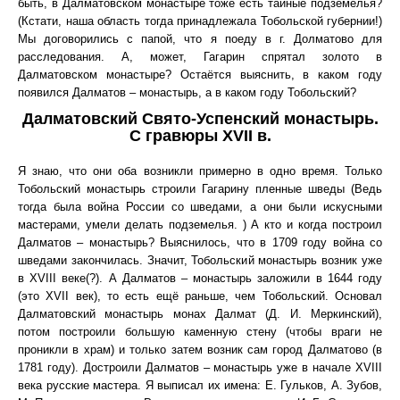
быть, в Далматовском монастыре тоже есть тайные подземелья?
(Кстати, наша область тогда принадлежала Тобольской губернии!)
Мы договорились с папой, что я поеду в г. Долматово для
расследования. А, может, Гагарин спрятал золото в
Далматовском монастыре? Остаётся выяснить, в каком году
появился Далматов – монастырь, а в каком году Тобольский?
Далматовский Свято-Успенский монастырь.
С гравюры XVII в.
Я знаю, что они оба возникли примерно в одно время. Только
Тобольский монастырь строили Гагарину пленные шведы (Ведь
тогда была война России со шведами, а они были искусными
мастерами, умели делать подземелья. ) А кто и когда построил
Далматов – монастырь? Выяснилось, что в 1709 году война со
шведами закончилась. Значит, Тобольский монастырь возник уже
в XVIII веке(?). А Далматов – монастырь заложили в 1644 году
(это XVII век), то есть ещё раньше, чем Тобольский. Основал
Далматовский монастырь монах Далмат (Д. И. Меркинский),
потом построили большую каменную стену (чтобы враги не
проникли в храм) и только затем возник сам город Далматово (в
1781 году). Достроили Далматов – монастырь уже в начале XVIII
века русские мастера. Я выписал их имена: Е. Гульков, А. Зубов,