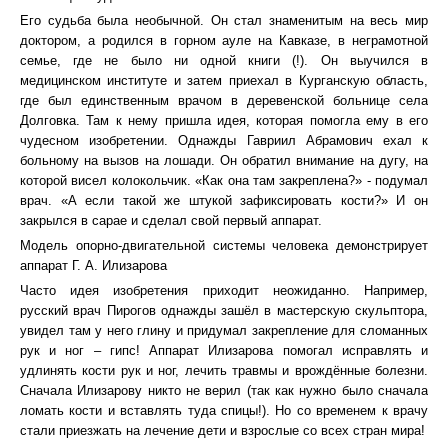
Его судьба была необычной. Он стал знаменитым на весь мир
доктором, а родился в горном ауле на Кавказе, в неграмотной
семье, где не было ни одной книги (!). Он выучился в
медицинском институте и затем приехал в Курганскую область,
где был единственным врачом в деревенской больнице села
Долговка. Там к нему пришла идея, которая помогла ему в его
чудесном изобретении. Однажды Гавриил Абрамович ехал к
больному на вызов на лошади. Он обратил внимание на дугу, на
которой висел колокольчик. «Как она там закреплена?» - подумал
врач. «А если такой же штукой зафиксировать кости?» И он
закрылся в сарае и сделал свой первый аппарат.
Модель опорно-двигательной системы человека демонстрирует
аппарат Г. А. Илизарова
Часто идея изобретения приходит неожиданно. Например,
русский врач Пирогов однажды зашёл в мастерскую скульптора,
увидел там у него глину и придумал закрепление для сломанных
рук и ног – гипс! Аппарат Илизарова помогал исправлять и
удлинять кости рук и ног, лечить травмы и врождённые болезни.
Сначала Илизарову никто не верил (так как нужно было сначала
ломать кости и вставлять туда спицы!). Но со временем к врачу
стали приезжать на лечение дети и взрослые со всех стран мира!