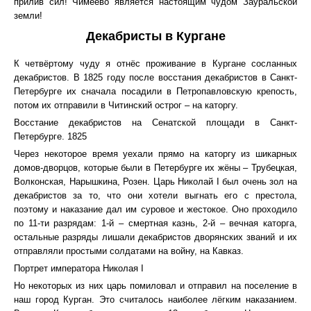
прилив сил! Чимеево является настоящим чудом Зауральской
земли!
Декабристы в Кургане
К четвёртому чуду я отнёс проживание в Кургане сосланных
декабристов. В 1825 году после восстания декабристов в Санкт-
Петербурге их сначала посадили в Петропавловскую крепость,
потом их отправили в Читинский острог – на каторгу.
Восстание декабристов на Сенатской площади в Санкт-
Петербурге. 1825
Через некоторое время уехали прямо на каторгу из шикарных
домов-дворцов, которые были в Петербурге их жёны – Трубецкая,
Волконская, Нарышкина, Розен. Царь Николай I был очень зол на
декабристов за то, что они хотели выгнать его с престола,
поэтому и наказание дал им суровое и жестокое. Оно проходило
по 11-ти разрядам: 1-й – смертная казнь, 2-й – вечная каторга,
остальные разряды лишали декабристов дворянских званий и их
отправляли простыми солдатами на войну, на Кавказ.
Портрет императора Николая I
Но некоторых из них царь помиловал и отправил на поселение в
наш город Курган. Это считалось наиболее лёгким наказанием.