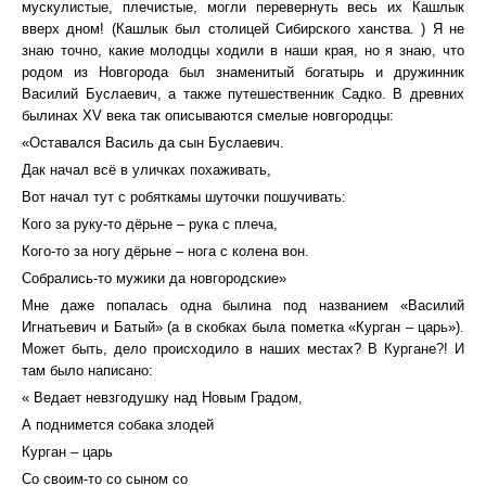
мускулистые, плечистые, могли перевернуть весь их Кашлык
вверх дном! (Кашлык был столицей Сибирского ханства. ) Я не
знаю точно, какие молодцы ходили в наши края, но я знаю, что
родом из Новгорода был знаменитый богатырь и дружинник
Василий Буслаевич, а также путешественник Садко. В древних
былинах XV века так описываются смелые новгородцы:
«Оставался Василь да сын Буслаевич.
Дак начал всё в уличках похаживать,
Вот начал тут с робяткамы шуточки пошучивать:
Кого за руку-то дёрьне – рука с плеча,
Кого-то за ногу дёрьне – нога с колена вон.
Собрались-то мужики да новгородские»
Мне даже попалась одна былина под названием «Василий
Игнатьевич и Батый» (а в скобках была пометка «Курган – царь»).
Может быть, дело происходило в наших местах? В Кургане?! И
там было написано:
« Ведает невзгодушку над Новым Градом,
А поднимется собака злодей
Курган – царь
Со своим-то со сыном со