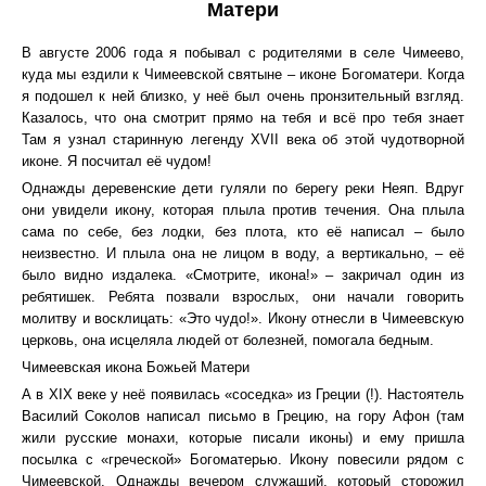
Матери
В августе 2006 года я побывал с родителями в селе Чимеево,
куда мы ездили к Чимеевской святыне – иконе Богоматери. Когда
я подошел к ней близко, у неё был очень пронзительный взгляд.
Казалось, что она смотрит прямо на тебя и всё про тебя знает
Там я узнал старинную легенду XVII века об этой чудотворной
иконе. Я посчитал её чудом!
Однажды деревенские дети гуляли по берегу реки Неяп. Вдруг
они увидели икону, которая плыла против течения. Она плыла
сама по себе, без лодки, без плота, кто её написал – было
неизвестно. И плыла она не лицом в воду, а вертикально, – её
было видно издалека. «Смотрите, икона!» – закричал один из
ребятишек. Ребята позвали взрослых, они начали говорить
молитву и восклицать: «Это чудо!». Икону отнесли в Чимеевскую
церковь, она исцеляла людей от болезней, помогала бедным.
Чимеевская икона Божьей Матери
А в XIX веке у неё появилась «соседка» из Греции (!). Настоятель
Василий Соколов написал письмо в Грецию, на гору Афон (там
жили русские монахи, которые писали иконы) и ему пришла
посылка с «греческой» Богоматерью. Икону повесили рядом с
Чимеевской. Однажды вечером служащий, который сторожил