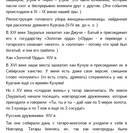
пасли скот и беспрерывно воевали друг с другом. (Эти события
происходили в III – IX веках нашей эры. )
Реконструкция головного убора женщины-кочевницы, найденная
при раскопках древнего Кургана (V-IV вв. до н. э. )
В XIII веке Зауралье захватил хан Джучи – Батый и присоединил
его к государству «Золотая орда» («Орда» - в переводе с
татарского означает «много», а «золотая» - потому что край был
богатый, и они его грабили. )
Хан «Золотой Орды». XIV в.
В XVI веке наши места захватил хан Кучум и присоединил их в
Сибирское ханство. У меня есть даже своя версия: смешное
слово «кочумать» (то есть спать, дремать) сохранилось у нас в
Кургане ещё со времён Кучума!
Но с XV века «сладкая жизнь» у татар закончилась. Их земли
(Зауралье) начали посещать новгородские дружинники, которые
приходили и говорили: «Ты, ты и ты – дай нам по 5 мерок золота,
по 3 куницы и по 7 кож и ещё по 2 сосуда!».
Русские дружинники. XIV в.
Так они собирали дань с татаро-монголов и уходили к себе в
Новгород. Татары боялись их, так как новгородцы были