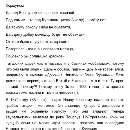
Коршуном
Да под Коршуном силы сорок тысячей
Под самим – то под Курганом цислу (числу) – смёту нет
Да ясному соколу силы не облетати,
Да удалу добру молодцу будет не объехати
От того было от духа от татарского
Потерялась луна бы светлого месяца,
Поблёкло бы солнышко красное»
Татарских царей часто называли в былинах «собаками», потому
что они были злыми. Царь – собака, гадин – царь мне встречался,
например, в былине «Добрыня Никитич и Змей Горыныч». Есть
даже такая версия, что хан Батый в былинах – это и есть Тугарин
– змей. Почему?! Потому что у Змея – 1000 голов, а татарского
войска тоже тысячи и тысячи человек (!).
В 1574 году (XVI век) – царю Ивану Грозному надоело терпеть
грабёж татаро – монголов. Он снарядил купцов Строгановых и
выдал им охранную грамоту (что они владеют теперь
зауральскими землями по реке Тоболу). НоСтрогановы (они же
купцы!) сами не могли идти воевать, поэтому они снарядили
Ермака, и он пошел с дружиной воевать с Кучумом.