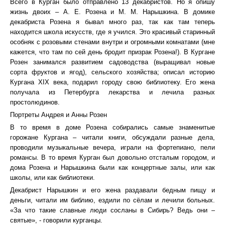
Всего в Курган было отправлено 13 декабристов. Но я опишу
жизнь двоих – А. Е. Розена и М. М. Нарышкина. В домике
декабриста Розена я бывал много раз, так как там теперь
находится школа искусств, где я учился. Это красивый старинный
особняк с розовыми стенами внутри и огромными комнатами (мне
кажется, что там по сей день бродит призрак Розена!). В Кургане
Розен занимался развитием садоводства (выращивал новые
сорта фруктов и ягод), сельского хозяйства; описал историю
Кургана XIX века, подарил городу свою библиотеку. Его жена
получала из Петербурга лекарства и лечила разных
простолюдинов.
Портреты Андрея и Анны Розен
В то время в доме Розена собирались самые знаменитые
горожане Кургана – читали книги, обсуждали разные дела,
проводили музыкальные вечера, играли на фортепиано, пели
романсы. В то время Курган был довольно отсталым городом, и
дома Розена и Нарышкина были как концертные залы, или как
школы, или как библиотеки.
Декабрист Нарышкин и его жена раздавали бедным пищу и
деньги, читали им библию, ездили по сёлам и лечили больных.
«За что такие славные люди сосланы в Сибирь? Ведь они –
святые», - говорили курганцы.