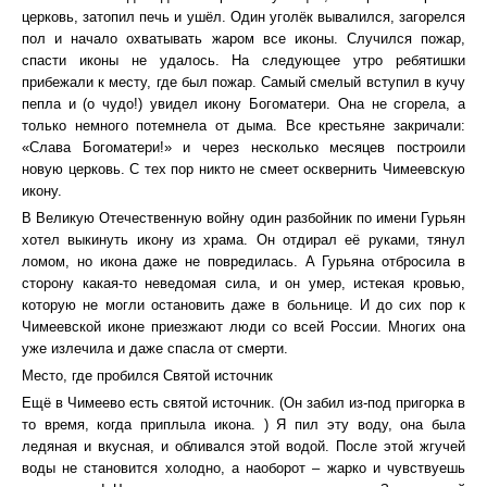
церковь, затопил печь и ушёл. Один уголёк вывалился, загорелся
пол и начало охватывать жаром все иконы. Случился пожар,
спасти иконы не удалось. На следующее утро ребятишки
прибежали к месту, где был пожар. Самый смелый вступил в кучу
пепла и (о чудо!) увидел икону Богоматери. Она не сгорела, а
только немного потемнела от дыма. Все крестьяне закричали:
«Слава Богоматери!» и через несколько месяцев построили
новую церковь. С тех пор никто не смеет осквернить Чимеевскую
икону.
В Великую Отечественную войну один разбойник по имени Гурьян
хотел выкинуть икону из храма. Он отдирал её руками, тянул
ломом, но икона даже не повредилась. А Гурьяна отбросила в
сторону какая-то неведомая сила, и он умер, истекая кровью,
которую не могли остановить даже в больнице. И до сих пор к
Чимеевской иконе приезжают люди со всей России. Многих она
уже излечила и даже спасла от смерти.
Место, где пробился Святой источник
Ещё в Чимеево есть святой источник. (Он забил из-под пригорка в
то время, когда приплыла икона. ) Я пил эту воду, она была
ледяная и вкусная, и обливался этой водой. После этой жгучей
воды не становится холодно, а наоборот – жарко и чувствуешь