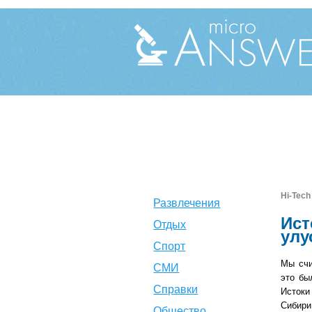
Hi-Tech
Развлечения
Ист
Отдых
улу
Спорт
Мы счи
СМИ
это бы
Справки
Истоки
Сибири
Общество