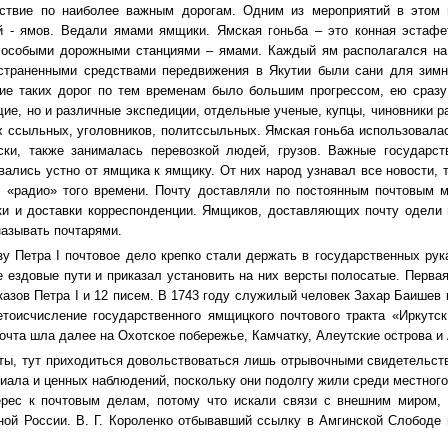
ствие по наиболее важным дорогам. Одним из мероприятий в этом 
й - ямов. Ведали ямами ямщики. Ямская гоньба – это конная эстафе
особыми дорожными станциями – ямами. Каждый ям располагался на 
страненными средствами передвижения в Якутии были сани для зимне
ие таких дорог по тем временам было большим прогрессом, ею сразу
ие, но и различные экспедиции, отдельные ученые, купцы, чиновники ра
х ссыльных, уголовников, политссыльных. Ямская гоньба использовала
ски, также занималась перевозкой людей, грузов. Важные государс
вались устно от ямщика к ямщику. От них народ узнавал все новости, т
 «радио» того времени. Почту доставляли по постоянным почтовым 
ки и доставки корреспонденции. Ямщиков, доставляющих почту одели
называть почтарями.
зу Петра I почтовое дело крепко стали держать в государственных рука
е ездовые пути и приказал установить на них версты полосатые. Первая
указов Петра I и 12 писем. В 1743 году служилый человек Захар Баишев
етоисчисление государственного ямщицкого почтового тракта «Иркутс
почта шла далее на Охотское побережье, Камчатку, Алеутские острова и
чты, тут приходиться довольствоваться лишь отрывочными свидетельс
иала и ценных наблюдений, поскольку они подолгу жили среди местног
ерес к почтовым делам, потому что искали связи с внешним миром, 
ной России. В. Г. Короленко отбывавший ссылку в Амгинской Слободе