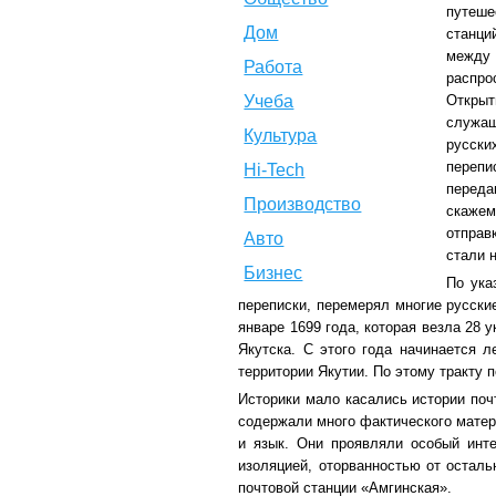
путеше
Дом
станци
между 
Работа
распро
Учеба
Открыт
служащ
Культура
русски
перепи
Hi-Tech
переда
Производство
скажем
отправ
Авто
стали 
Бизнес
По ука
переписки, перемерял многие русски
январе 1699 года, которая везла 28 
Якутска. С этого года начинается л
территории Якутии. По этому тракту 
Историки мало касались истории по
содержали много фактического матер
и язык. Они проявляли особый инт
изоляцией, оторванностью от осталь
почтовой станции «Амгинская».