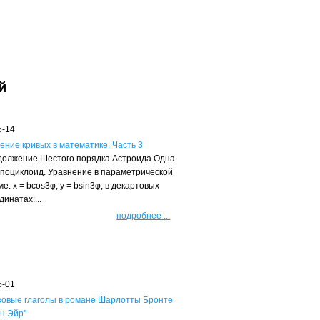
й
5-14
ение кривых в математике. Часть 3
олжение Шестого порядка Астроида Одна
ипоциклоид. Уравнение в параметрической
е: х = bсоs3φ, у = bsin3φ; в декартовых
динатах:...
подробнее
...
5-01
овые глаголы в романе Шарлотты Бронте
ен Эйр''