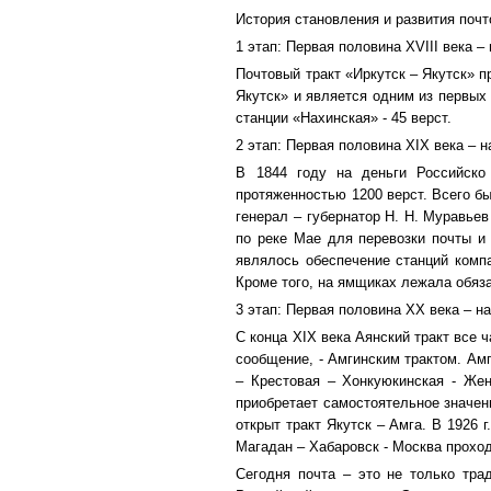
История становления и развития поч
1 этап: Первая половина XVIII века –
Почтовый тракт «Иркутск – Якутск» 
Якутск» и является одним из первых
станции «Нахинская» - 45 верст.
2 этап: Первая половина XIX века – н
В 1844 году на деньги Российско
протяженностью 1200 верст. Всего бы
генерал – губернатор Н. Н. Муравье
по реке Мае для перевозки почты и
являлось обеспечение станций комп
Кроме того, на ямщиках лежала обяза
3 этап: Первая половина XX века – на
С конца XIX века Аянский тракт все 
сообщение, - Амгинским трактом. Амг
– Крестовая – Хонкуюкинская - Жен
приобретает самостоятельное значени
открыт тракт Якутск – Амга. В 1926 
Магадан – Хабаровск - Москва проход
Сегодня почта – это не только тра