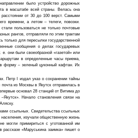
направлении было устройство дорожных
та в масштабе всей страны. Велась она
расстоянии от 30 до 100 верст. Самыми
го времени, а летом – телеги, повозки.
 стали пользоваться не только почтовые
зных рангов, отправляли по этим трактам
сь только для пересылки государственной
твенные сообщения о делах государевых
. е. они были своеобразной «газетой» или
маршрутам в определенные часы приема,
 в форму – зеленый цуконный кафтан. Их
х. Петр I издал указ о сохранении тайны
 почта из Москвы в Якутск отправилась в
 впервые основал 28 станций от Витима до
к –Якутск». Начало становления связи на
 Аляску.
твами ссыльных. Свидетельства ссыльных
о населения, изучали общественную жизнь
не могли примириться с уготованной им
 в рассказе «Маруськина заимка» пишет о