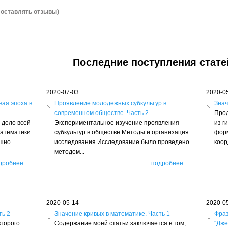
 оставлять отзывы)
Последние поступления стате
2020-07-03
2020-0
вая эпоха в
Проявление молодежных субкультур в
Знач
современном обществе. Часть 2
Прод
 дело всей
Экспериментальное изучение проявления
из г
математики
субкультур в обществе Методы и организация
форм
ешно
исследования Исследование было проведено
коор
методом...
дробнее
...
подробнее
...
2020-05-14
2020-0
ть 2
Значение кривых в математике. Часть 1
Фраз
торого
Содержание моей статьи заключается в том,
''Дж