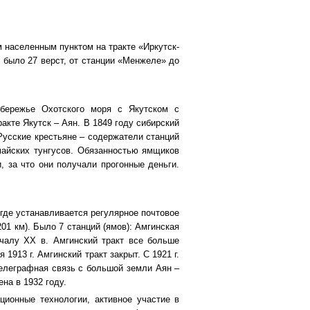
 населенным пунктом на тракте «Иркутск-
 было 27 верст, от станции «Менжеле» до
обережье Охотского моря с Якутском с
акте Якутск – Аян. В 1849 году сибирский
Русские крестьяне – содержатели станций
майских тунгусов. Обязанностью ямщиков
 за что они получали прогонные деньги.
 где устанавливается регулярное почтовое
01 км). Было 7 станций (ямов): Амгинская
ачалу XX в. Амгинский тракт все больше
1913 г. Амгинский тракт закрыт. С 1921 г.
 телеграфная связь с большой земли Аян –
на в 1932 году.
ционные технологии, активное участие в