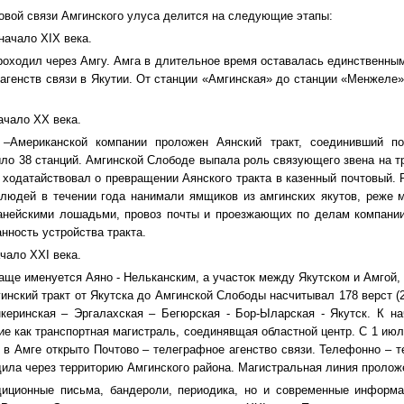
товой связи Амгинского улуса делится на следующие этапы:
 начало XIX века.
проходил через Амгу. Амга в длительное время оставалась единственным
 агенств связи в Якутии. От станции «Амгинская» до станции «Менжеле»
ачало XX века.
 –Американской компании проложен Аянский тракт, соединивший п
ло 38 станций. Амгинской Слободе выпала роль связующего звена на тр
в ходатайствовал о превращении Аянского тракта в казенный почтовый. 
 людей в течении года нанимали ямщиков из амгинских якутов, реже 
анейскими лошадьми, провоз почты и проезжающих по делам компании,
нность устройства тракта.
чало XXI века.
чаще именуется Аяно - Нельканским, а участок между Якутском и Амгой,
инский тракт от Якутска до Амгинской Слободы насчитывал 178 верст (2
керинская – Эргалахская – Бегюрская - Бор-Ыларская - Якутск. К н
е как транспортная магистраль, соединявщая областной центр. С 1 июля 
г. в Амге открыто Почтово – телеграфное агенство связи. Телефонно –
ила через территорию Амгинского района. Магистральная линия проложе
диционные письма, бандероли, периодика, но и современные информа