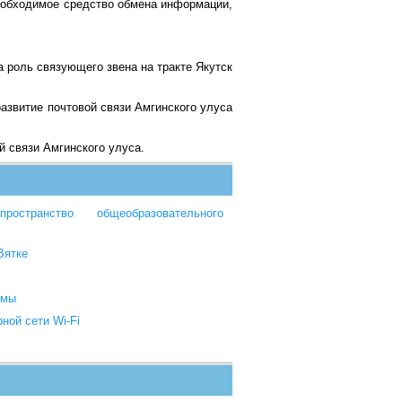
необходимое средство обмена информации,
а роль связующего звена на тракте Якутск
развитие почтовой связи Амгинского улуса
й связи Амгинского улуса.
остранство общеобразовательного
Вятке
ймы
ной сети Wi-Fi