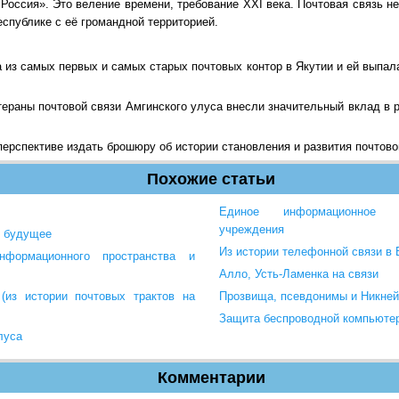
Россия». Это веление времени, требование XXI века. Почтовая связь 
еспублике с её громандной территорией.
а из самых первых и самых старых почтовых контор в Якутии и ей выпал
тераны почтовой связи Амгинского улуса внесли значительный вклад в 
ерспективе издать брошюру об истории становления и развития почтово
Похожие статьи
Единое информационное пр
учреждения
, будущее
Из истории телефонной связи в 
нформационного пространства и
Алло, Усть-Ламенка на связи
(из истории почтовых трактов на
Прозвища, псевдонимы и Никне
Защита беспроводной компьютер
луса
Комментарии