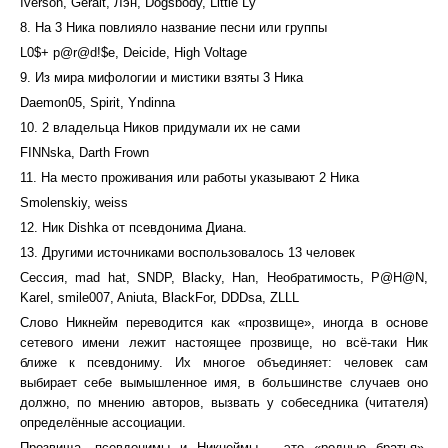
Iverson, Geralt, Лэн, Dogsbody, Little Ly
8. На 3 Ника повлияло название песни или группы
L0$+ p@r@d!$e, Deicide, High Voltage
9. Из мира мифологии и мистики взяты 3 Ника
Daemon05, Spirit, Yndinna
10. 2 владельца Ников придумали их не сами
FINNska, Darth Frown
11. На место проживания или работы указывают 2 Ника
Smolenskiy, weiss
12. Ник Dishka от псевдонима Диана.
13. Другими источниками воспользовалось 13 человек
Сессия, mad hat, SNDP, Blacky, Han, Необратимость, P@H@N,
Karel, smile007, Aniuta, BlackFor, DDDsa, ZLLL
Слово Никнейм переводится как «прозвище», иногда в основе
сетевого имени лежит настоящее прозвище, но всё-таки Ник
ближе к псевдониму. Их многое объединяет: человек сам
выбирает себе вымышленное имя, в большинстве случаев оно
должно, по мнению авторов, вызвать у собеседника (читателя)
определённые ассоциации.
Прозвища, псевдонимы и Никнеймы – это «родные братья»,