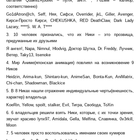
баталий Quake2»(bullet – пуля, англ. ; 7’62мм – калибр,
соответственно)
Go1dAtron@ch, Seff, Hяя, Сифси, Overrider, jkL, Giller, Avenger,
Кирси-Просто Кирси, CHEKUSHKA, RED DeathClaw, Dark Lady
Lazary, ****S. W. A. T****
3. 10 человек признались, что их Ники – это прозвища,
придуманные их друзьими
Я ангел!, Napa, Nimnul, Hlodvig, Доктор Шутка, Dr. Freddy, Лучник,
Ветер, Taky13, lisenoke
4. Мир Аниме(японская анимация) повлиял на возникновение 9
Ников
Heidzin, Arima-kun, Shintaro-kun, AnimeSan, Bonta-Kun, AniMatrix,
Chi-chan, Shadowman, Blackice
5. В 8 Никах нашли отражение индивидуальные черты(внешность,
характер) владельца
KoeRin, Yellow, spoilt, stalker, Evil, Тигра, Свобода, ToXin
6. 6 владельцев решили взять Ники, которые, с их точки зрения,
звучат красиво lynx97, Amidala, Gella, Melfina, Славянка, 0v3rkill,
Moon
7. 5 человек просто воспользовались именами своих кумиров