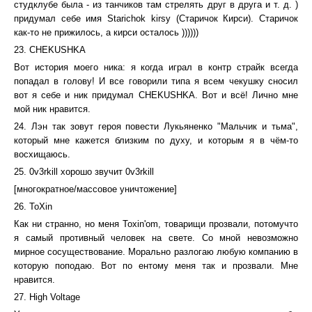
студклубе была - из танчиков там стрелять друг в друга и т. д. )
придумал себе имя Starichok kirsy (Старичок Кирси). Старичок
как-то не прижилось, а кирси осталось ))))))
23. CHEKUSHKA
Вот история моего ника: я когда играл в контр страйк всегда
попадал в голову! И все говорили типа я всем чекушку сносил
вот я себе и ник придумал CHEKUSHKA. Вот и всё! Лично мне
мой ник нравится.
24. Лэн так зовут героя повести Лукьяненко "Мальчик и тьма",
который мне кажется близким по духу, и которым я в чём-то
восхищаюсь.
25. 0v3rkill хорошо звучит 0v3rkill
[многократное/массовое уничтожение]
26. ToXin
Как ни странно, но меня Toxin'om, товарищи прозвали, потомучто
я самый противный человек на свете. Со мной невозможно
мирное сосуществование. Морально разлогаю любую компанию в
которую поподаю. Вот по ентому меня так и прозвали. Мне
нравится.
27. High Voltage