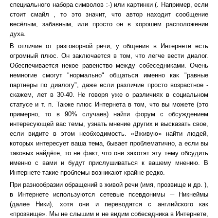
специального набора символов :-) или картинки (. Например, если
стоит смайл , то это значит, что автор находит сообщение
весёлым, забавным, или просто он в хорошем расположении
духа.
В отличие от разговорной речи, у общения в Интернете есть
огромный плюс. Он заключается в том, что легче вести диалог.
Обеспечивается некое равенство между собеседниками. Очень
немногие смогут "нормально" общаться именно как "равные
партнеры по диалогу", даже если различие просто возрастное -
скажем, лет в 30-40. Не говоря уже о различиях в социальном
статусе и т. п. Также плюс Интернета в том, что вы можете (это
примерно, то в 90% случаев) найти форум с обсуждением
интересующей вас темы, узнать мнение других и высказать свое,
если видите в этом необходимость. «Вживую» найти людей,
которых интересует ваша тема, бывает проблематично, а если вы
таковых найдёте, то не факт, что они захотят эту тему обсудить
именно с вами и будут прислушиваться к вашему мнению. В
Интернете такие проблемы возникают крайне редко.
При разнообразии обращений в живой речи (имя, прозвище и др. ),
в Интернете используются сетевые псевдонимы ─ Никнеймы
(далее Ники), хотя они и переводятся с английского как
«прозвище». Мы не слышим и не видим собеседника в Интернете,