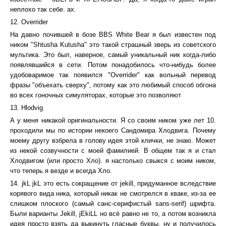
неплохо так себе. ах.
12. Overrider
На давно почившей в бозе BBS White Bear я был известен под
ником "Shtusha Kutusha" это такой страшный зверь из советского
мультика. Это был, наверное, самый уникальный ник когда-либо
появлявшийся в сети. Потом понадобилось что-нибудь более
удобоваримое так появился "Overrider" как вольный перевод
фразы "объехать сверху", потому как это любимый способ обгона
во всех гоночных симуляторах, которые это позволяют
13. Hlodvig
А у меня никакой оригинальности. Я со своим ником уже лет 10.
проходили мы по истории некоего Сандомира Хлодвига. Почему
моему другу взбрела в голову идея этой клички, не знаю. Может
из некой созвучности с моей фамилией. В общем так я и стал
Хлодвигом (или просто Хло). я настолько свыкся с моим ником,
что теперь я везде и всегда Хло.
14. jkL jkL это есть сокращение от jekill, придуманное вследствие
корявого вида ника, который никак не смотрелся в кваке, из-за ее
слишком плоского (самый санс-серифистый sans-serif) шрифта.
Были варианты Jekill, jEkiLL но всё равно не то, а потом возникла
идея просто взять да выкинуть гласные буквы, ну и получилось