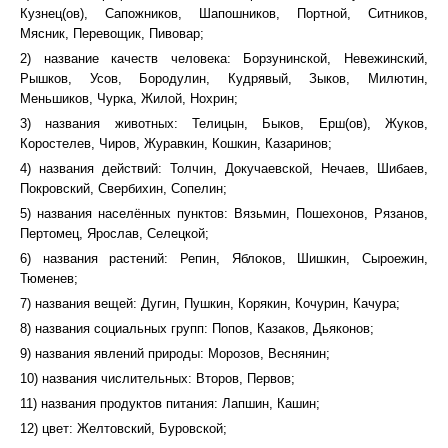
Кузнец(ов), Сапожников, Шапошников, Портной, Ситников,
Мясник, Перевощик, Пивовар;
2) название качеств человека: Борзунинской, Невежинский,
Рышков, Усов, Бородулин, Кудрявый, Зыков, Милютин,
Меньшиков, Чурка, Жилой, Нохрин;
3) названия животных: Телицын, Быков, Ерш(ов), Жуков,
Коростелев, Чиров, Журавкин, Кошкин, Казаринов;
4) названия действий: Толчин, Докучаевской, Нечаев, Шибаев,
Покровский, Свербихин, Сопелин;
5) названия населённых пунктов: Вязьмин, Пошехонов, Рязанов,
Пертомец, Ярослав, Селецкой;
6) названия растений: Репин, Яблоков, Шишкин, Сыроежин,
Тюменев;
7) названия вещей: Дугин, Пушкин, Корякин, Кочурин, Качура;
8) названия социальных групп: Попов, Казаков, Дьяконов;
9) названия явлений природы: Морозов, Веснянин;
10) названия числительных: Второв, Первов;
11) названия продуктов питания: Лапшин, Кашин;
12) цвет: Желтовский, Буровской;