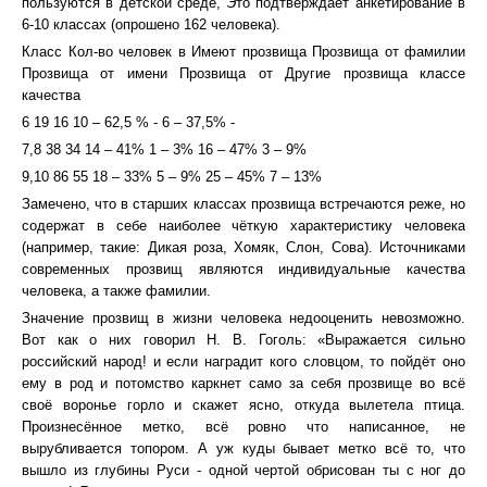
пользуются в детской среде, Это подтверждает анкетирование в
6-10 классах (опрошено 162 человека).
Класс Кол-во человек в Имеют прозвища Прозвища от фамилии
Прозвища от имени Прозвища от Другие прозвища классе
качества
6 19 16 10 – 62,5 % - 6 – 37,5% -
7,8 38 34 14 – 41% 1 – 3% 16 – 47% 3 – 9%
9,10 86 55 18 – 33% 5 – 9% 25 – 45% 7 – 13%
Замечено, что в старших классах прозвища встречаются реже, но
содержат в себе наиболее чёткую характеристику человека
(например, такие: Дикая роза, Хомяк, Слон, Сова). Источниками
современных прозвищ являются индивидуальные качества
человека, а также фамилии.
Значение прозвищ в жизни человека недооценить невозможно.
Вот как о них говорил Н. В. Гоголь: «Выражается сильно
российский народ! и если наградит кого словцом, то пойдёт оно
ему в род и потомство каркнет само за себя прозвище во всё
своё воронье горло и скажет ясно, откуда вылетела птица.
Произнесённое метко, всё ровно что написанное, не
вырубливается топором. А уж куды бывает метко всё то, что
вышло из глубины Руси - одной чертой обрисован ты с ног до