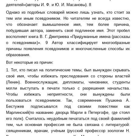
деятелей»(авторы И. Ф. и Ю. И. Масановы). 8
Однако из подобных словарей можно лишь узнать, кто стоит за
тем или иным псевдонимом. Но читателям не всегда известно,
что обозначает вымышленное имя, тем более причина,
побудившая автора, заменить своё подлинное имя. Этот пробел
восполняет книга В. Г. Дмитриева «Придуманные имена (рассказы
о псевдонимах)». 9 Автор классифицирует многообразные
причины появления псевдонимов и многочисленные способы их
образования.
Вот некоторые из причин:
1. Тот, кто писал на политические темы, был вынужден скрывать
своё имя, чтобы избежать преследования со стороны властей
(Ленин). Военнослужащие, дипломаты, чиновники, студенты
могли выступать в печати только с разрешения начальства.
Чтобы избежать неприятности, они вынуждены были
пользоваться псевдонимом. Так, современник Пушкина А.
Бестужев подписывался под своими повестями как
Марлинский(по названию дворца Марли в Петергофе, где стоял
его полк). Считалось неудобным печататься под своей фамилией
тем, чья основная профессия не была связана с литературой:
священникам, врачам, учёным (русский профессор зоологии Н.