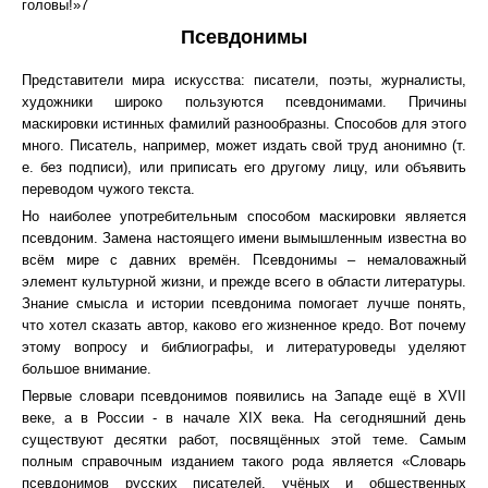
головы!»7
Псевдонимы
Представители мира искусства: писатели, поэты, журналисты,
художники широко пользуются псевдонимами. Причины
маскировки истинных фамилий разнообразны. Способов для этого
много. Писатель, например, может издать свой труд анонимно (т.
е. без подписи), или приписать его другому лицу, или объявить
переводом чужого текста.
Но наиболее употребительным способом маскировки является
псевдоним. Замена настоящего имени вымышленным известна во
всём мире с давних времён. Псевдонимы – немаловажный
элемент культурной жизни, и прежде всего в области литературы.
Знание смысла и истории псевдонима помогает лучше понять,
что хотел сказать автор, каково его жизненное кредо. Вот почему
этому вопросу и библиографы, и литературоведы уделяют
большое внимание.
Первые словари псевдонимов появились на Западе ещё в XVII
веке, а в России - в начале XIX века. На сегодняшний день
существуют десятки работ, посвящённых этой теме. Самым
полным справочным изданием такого рода является «Словарь
псевдонимов русских писателей, учёных и общественных