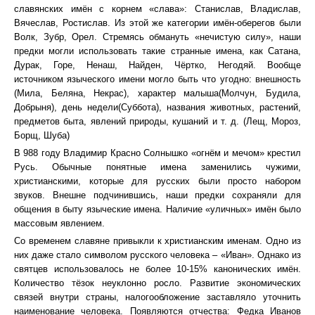
славянских имён с корнем «слава»: Станислав, Владислав,
Вячеслав, Ростислав. Из этой же категории имён-оберегов были
Волк, Зубр, Орел. Стремясь обмануть «нечистую силу», наши
предки могли использовать такие странные имена, как Сатана,
Дурак, Горе, Ненаш, Найден, Чёртко, Негодяй. Вообще
источником языческого имени могло быть что угодно: внешность
(Мила, Беляна, Некрас), характер малыша(Молчун, Будила,
Добрыня), день недели(Суббота), названия животных, растений,
предметов быта, явлений природы, кушаний и т. д. (Лещ, Мороз,
Борщ, Шуба)
В 988 году Владимир Красно Солнышко «огнём и мечом» крестил
Русь. Обычные понятные имена заменились чужими,
христианскими, которые для русских были просто набором
звуков. Внешне подчинившись, наши предки сохраняли для
общения в быту языческие имена. Наличие «уличных» имён было
массовым явлением.
Со временем славяне привыкли к христианским именам. Одно из
них даже стало символом русского человека – «Иван». Однако из
святцев использовалось не более 10-15% канонических имён.
Количество тёзок неуклонно росло. Развитие экономических
связей внутри страны, налогообложение заставляло уточнить
наименование человека. Появляются отчества: Федка Иванов