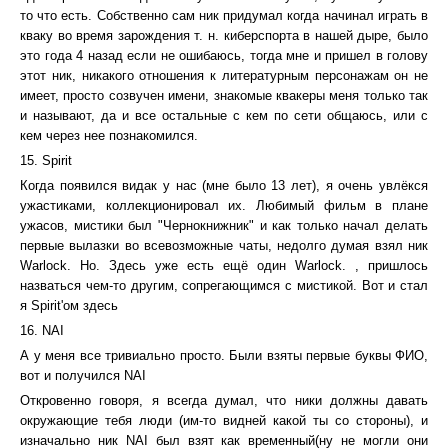
то что есть. Собственно сам ник придумал когда начинал играть в
кваку во время зарождения т. н. киберспорта в нашей дыре, было
это года 4 назад если не ошибаюсь, тогда мне и пришел в голову
этот ник, никакого отношения к литературным персонажам он не
имеет, просто созвучен имени, знакомые квакеры меня только так
и называют, да и все остальные с кем по сети общаюсь, или с
кем через нее познакомился.
15. Spirit
Когда появился видак у нас (мне было 13 лет), я очень увлёкся
ужастиками, коллекционировал их. Любимый фильм в плане
ужасов, мистики был "Чернокнижник" и как только начал делать
первые вылазки во всевозможные чаты, недолго думая взял ник
Warlock. Но. Здесь уже есть ещё один Warlock. , пришлось
назваться чем-то другим, сопрегающимся с мистикой. Вот и стал
я Spirit'ом здесь
16. NAI
А у меня все тривиально просто. Были взяты первые буквы ФИО,
вот и получился NAI
Откровенно говоря, я всегда думал, что ники должны давать
окружающие тебя люди (им-то видней какой ты со стороны), и
изначально ник NAI был взят как временный(ну не могли они