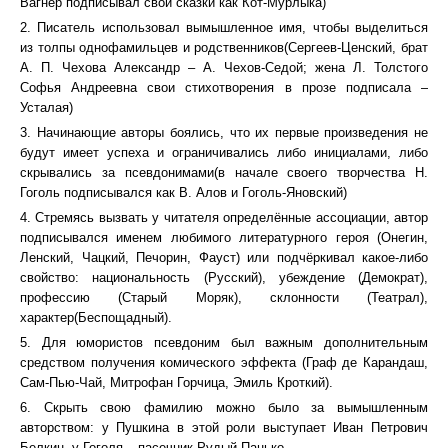
Вагнер подписывал свои сказки как Кот-Мурлыка)
2. Писатель использовал вымышленное имя, чтобы выделиться
из толпы однофамильцев и родственников(Сергеев-Ценский, брат
А. П. Чехова Александр – А. Чехов-Седой; жена Л. Толстого
Софья Андреевна свои стихотворения в прозе подписала –
Усталая)
3. Начинающие авторы боялись, что их первые произведения не
будут имеет успеха и ограничивались либо инициалами, либо
скрывались за псевдонимами(в начале своего творчества Н.
Гоголь подписывался как В. Алов и Гоголь-Яновский)
4. Стремясь вызвать у читателя определённые ассоциации, автор
подписывался именем любимого литературного героя (Онегин,
Ленский, Чацкий, Печорин, Фауст) или подчёркивал какое-либо
свойство: национальность (Русский), убеждение (Демократ),
профессию (Старый Моряк), склонности (Театрал),
характер(Беспощадный).
5. Для юмористов псевдоним был важным дополнительным
средством получения комического эффекта (Граф де Карандаш,
Сам-Пью-Чай, Митрофан Горчица, Эмиль Кроткий).
6. Скрыть свою фамилию можно было за вымышленным
авторством: у Пушкина в этой роли выступает Иван Петрович
Белкин, у Гоголя – пасечник Рудый Панько.