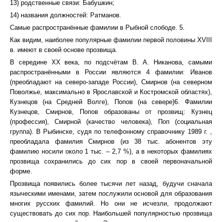
13) родственные связи: Бабушкин;
14) названия должностей: Ратманов.
Самые распространённые фамилии в Рыбной слободе. 5.
Как видим, наиболее популярные фамилии первой половины XVIII
в. имеют в своей основе прозвища.
В середине XX века, по подсчётам В. А. Никанова, самыми
распространёнными в России являются 4 фамилии: Иванов
(преобладают на северо-западе России), Смирнов (на северном
Поволжье, максимально в Ярославской и Костромской областях),
Кузнецов (на Средней Волге), Попов (на севере)6. Фамилии
Кузнецов, Смирнов, Попов образованы от прозвищ: Кузнец
(профессия), Смирной (качество человека), Поп (социальная
группа). В Рыбинске, судя по телефонному справочнику 1989 г. ,
преобладала фамилия Смирнов (из 38 тыс. абонентов эту
фамилию носили около 1 тыс. – 2,7 %), а в некоторых фамилиях
прозвища сохранились до сих пор в своей первоначальной
форме.
Прозвища появились более тысячи лет назад, будучи сначала
языческими именами, затем послужили основой для образования
многих русских фамилий. Но они не исчезли, продолжают
существовать до сих пор. Наибольшей популярностью прозвища