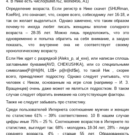
4. В Нике есть число(bullet762, leonid456, A1)
Определение возраста. Если регистр в Нике скачет (SHURman,
KoeRin), это означает, что, скорее всего, собеседнику лет 16-18, и
так он желает выделиться. Однако замечено, что таким образом
почему-то иногда любят писать женщины вполне солидного
возраста – 28-35 лет. Можно лишь предположить, что это
одновременно и попытка обратить на себя внимание, а заодно
показать, что внутренне она не соответствует своему
хронологическому возрасту.
Если Ник идет с разрядкой (Aleks_p, al_exe), или написан сплошь
заглавными буквами(AVD, CHEKUSHKA), или со специальными
символами(P@H@N, L0$+ p@r@d!$e), то такой Ник , скорее
всего, принадлежит подростку. Однако следует учитывать, что
человек с Ником, основанным на игре слов (например – И. З.
Вращенцев) очень даже может не являться подростком. В таком
случае следует обратить внимание на сопутствующие факторы.
Также не следует забывать про статистику.
Среди пользователей Интернета соотношение мужчин и женщин
по статистике 61% – 39% соответственно. 10 В нашем случае
цифры иные 75% – 25 %. Соотношение возрастов в Интернете по
статистике, выглядит так: 68% - молодежь 18-34 лет, 28% - люди
среднего возраста, 4% - старше 55 лет. Образованность