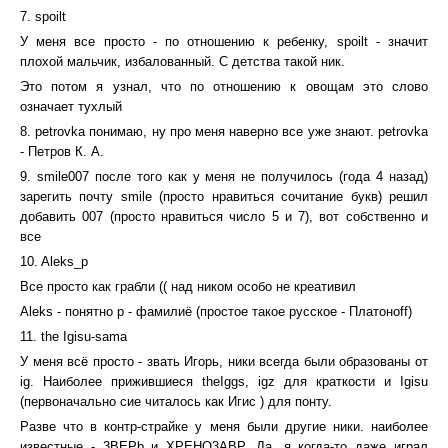
7. spoilt
У меня все просто - по отношению к ребенку, spoilt - значит
плохой мальчик, избалованный. С детства такой ник.
Это потом я узнал, что по отношению к овощам это слово
означает тухлый
8. petrovka понимаю, ну про меня наверно все уже знают. petrovka
- Петров К. А.
9. smile007 после того как у меня не получилось (года 4 назад)
зарегить почту smile (просто нравиться сочитание букв) решил
добавить 007 (просто нравиться число 5 и 7), вот собственно и
все
10. Aleks_p
Все просто как грабли (( над ником особо не креативил
Aleks - понятно p - фамилиё (простое такое русское - Платоноff)
11. the Igisu-sama
У меня всё просто - звать Игорь, ники всегда были образованы от
ig. Наиболее прижившиеся theIggs, igz для краткости и Igisu
(первоначально сие читалось как Игис ) для понту.
Разве что в контр-страйке у меня были другие ники. наиболее
известные - 3BEPb и XPEHO3ABP. Да, я когда-то даже играл