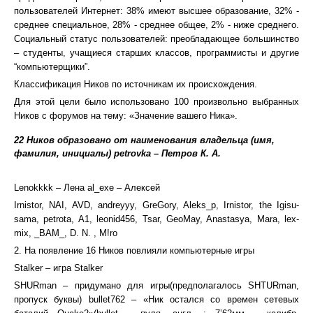
пользователей Интернет: 38% имеют высшее образование, 32% -
среднее специальное, 28% - среднее общее, 2% - ниже среднего.
Социальный статус пользователей: преобладающее большинство
– студенты, учащиеся старших классов, программисты и другие
“компьютерщики”.
Классификация Ников по источникам их происхождения.
Для этой цели было использовано 100 произвольно выбранных
Ников с форумов на тему: «Значение вашего Ника».
22 Ников образовано от наименования владельца (имя,
фамилия, инициалы) petrovka – Петров К. А.
Lenokkkk – Лена al_exe – Алексей
Irnistor, NAI, AVD, andreyyy, GreGory, Aleks_p, Irnistor, the Igisu-
sama, petrota, A1, leonid456, Tsar, GeoMay, Anastasya, Mara, lex-
mix, _BAM_, D. N. , M!ro
2. На появление 16 Ников повлияли компьютерные игры
Stalker – игра Stalker
SHURman – придумано для игры(предполагалось SHTURman,
пропуск буквы) bullet762 – «Ник остался со времен сетевых