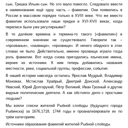
сын, Гришка Ильин сын. Но это мало помогло. Следовало ввести
в наименование ещё одну часть – фамилии. Они появились в
России в массовом порядке только в XVIII веке. Что же вместо
фамилии использовали наши предки в XVI-XVII веках, когда
переписи были уже регулярными?
В те далёкие времена и термина-то такого («фамилия») в
современном значении не существовало. Говорили так –
«прозванье», «назвище», «прозвище». И ничего обидного в этих
словах не было. Действительно, именно прозвище играло тогда
роль фамилии. Вот когда снова пригодились языческие имена,
вернее их источники. К ним теперь добавились названия
местности, реки, социальной группы, профессии, события.
В нашей истории навсегда остались Ярослав Мудрый, Владимир
Мономах, Мстислав Храбрый, Дмитрий Донской, Александр
Невский, Юрий Долгорукий, Пётр Великий, Иван Грозный и другие
видные политические деятели. А как обстояло дело с простыми
людьми?
Мы взяли списки жителей Рыбной слободы (будущего города
Рыбинска) за 1676,1718, 1744 годы и проанализировали их по
трём категориям.
Источники образования фамилий жителей Рыбной слободы.