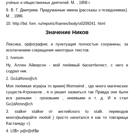
учёных и общественных деятелей. М. , 1958 г.
9. В. Г. Дмитриев. Придуманные имена (рассказы о псевдонимах).
М. , 1986.
10. http://bd. fom. ru/reports/frames/body/o0209241. html
Значение Ников
Лексика, орфография, и пунктуация полностью сохранены, за
исключением сокращения некоторых текстов.
1. Iverson
Ну, Аллен Айверсон - мой любимый баскетболист, с него и
содрал ник.
2. Go1dAtron@ch
Моя любимая игра(на то время) Morrowind , где много магических
существ-Атронахов , я и решил назваться так Правда они были
все разными : грозовыми , инеевыми и т. д. И я стал
Go1dAtron@ch
3. stalker stalker от английского to stalk. переводов
много(выбирайте любой ) просто начитался я как то товгарища
Кастанеду =)
4. L0$+ p@r@d!$e