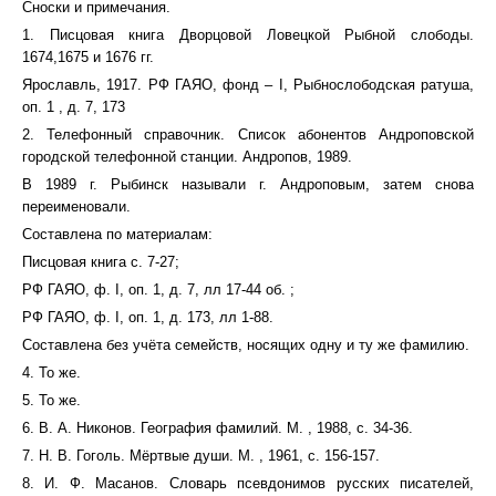
Сноски и примечания.
1. Писцовая книга Дворцовой Ловецкой Рыбной слободы.
1674,1675 и 1676 гг.
Ярославль, 1917. РФ ГАЯО, фонд – I, Рыбнослободская ратуша,
оп. 1 , д. 7, 173
2. Телефонный справочник. Список абонентов Андроповской
городской телефонной станции. Андропов, 1989.
В 1989 г. Рыбинск называли г. Андроповым, затем снова
переименовали.
Составлена по материалам:
Писцовая книга с. 7-27;
РФ ГАЯО, ф. I, оп. 1, д. 7, лл 17-44 об. ;
РФ ГАЯО, ф. I, оп. 1, д. 173, лл 1-88.
Составлена без учёта семейств, носящих одну и ту же фамилию.
4. То же.
5. То же.
6. В. А. Никонов. География фамилий. М. , 1988, с. 34-36.
7. Н. В. Гоголь. Мёртвые души. М. , 1961, с. 156-157.
8. И. Ф. Масанов. Словарь псевдонимов русских писателей,