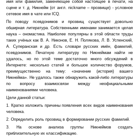
имя или фамилия, заменяющее собой настоящее в печати, на
сцене и т. д. Никнейм (от англ. nickname – прозвище) - условное
сетевое имя в чате или ICQ.
По поводу псевдонимов и прозвищ существует довольно
обширная литература. Собственными именами занимается целая
наука – ономастика. Наиболее популярны в этой области труды
таких учёных как В. А. Никонов, Е. Н. Полякова, Л. В. Успенский,
А. Суперанская и др. Есть словари русских имён, фамилий,
псевдонимов. Печатную литературу по Никнеймам найти не
удалось, но по этой теме достаточно много обсуждений в
Интернете: несколько статей и большое количество форумов,
преимущественно на тему: «значение (история) вашего
Никнейма». Не удалось также обнаружить какой-либо литературы
по вопросу взаимосвязи между неофициальными
наименованиями человека.
Цели данной статьи:
1. Кратко изложить причины появления всех видов наименования
человека.
2. Определить роль прозвищ в формировании русских фамилий.
3. На основе анализа группы Никнеймов создать
приблизительную их классификацию.