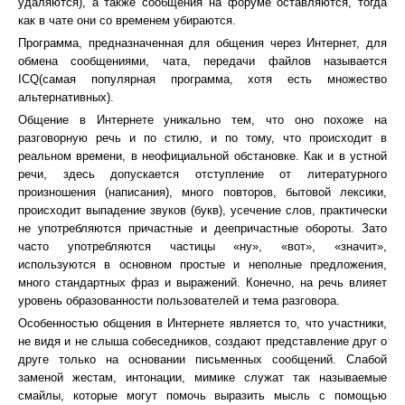
удаляются), а также сообщения на форуме оставляются, тогда
как в чате они со временем убираются.
Программа, предназначенная для общения через Интернет, для
обмена сообщениями, чата, передачи файлов называется
ICQ(самая популярная программа, хотя есть множество
альтернативных).
Общение в Интернете уникально тем, что оно похоже на
разговорную речь и по стилю, и по тому, что происходит в
реальном времени, в неофициальной обстановке. Как и в устной
речи, здесь допускается отступление от литературного
произношения (написания), много повторов, бытовой лексики,
происходит выпадение звуков (букв), усечение слов, практически
не употребляются причастные и деепричастные обороты. Зато
часто употребляются частицы «ну», «вот», «значит»,
используются в основном простые и неполные предложения,
много стандартных фраз и выражений. Конечно, на речь влияет
уровень образованности пользователей и тема разговора.
Особенностью общения в Интернете является то, что участники,
не видя и не слыша собеседников, создают представление друг о
друге только на основании письменных сообщений. Слабой
заменой жестам, интонации, мимике служат так называемые
смайлы, которые могут помочь выразить мысль с помощью