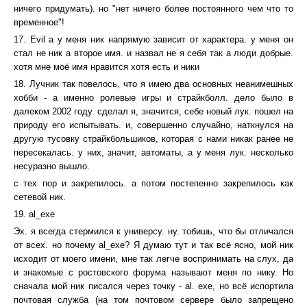
ничего придумать). но "нет ничего более постоянного чем что то
временное"!
17. Evil а у меня ник напрямую зависит от характера. у меня он
стал не ник а второе имя. и назвал не я себя так а люди добрые.
хотя мне моё имя нравится хотя есть и ники
18. Лучник так повелось, что я имею два основных неанимешных
хобби - а именно ролевые игры и страйкболл. дело было в
далеком 2002 году. сделал я, значится, себе новый лук. пошел на
природу его испытывать. и, совершенно случайно, наткнулся на
другую тусовку страйкбольшиков, которая с нами никак ранее не
пересекалась. у них, значит, автоматы, а у меня лук. несколько
несуразно вышло.
с тех пор и закрепилось. а потом постепенно закрепилось как
сетевой ник.
19. al_exe
Эх. я всегда стермился к универсу. ну. тобишь, что бы отличался
от всех. но почему al_exe? Я думаю тут и так всё ясно, мой ник
исходит от моего имени, мне так легче воспринимать на слух, да
и знакомые с ростовского форума называют меня по нику. Но
сначала мой ник писался через точку - al. exe, но всё испортила
почтовая служба (на том почтовом сервере было запрещено