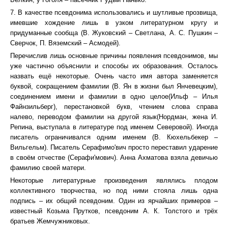
7. В качестве псевдонима использовались и шутливые прозвища,
имевшие хождение лишь в узком литературном кругу и
придуманные сообща (В. Жуковский – Светлана, А. С. Пушкин –
Сверчок, П. Вяземский – Асмодей).
Перечислив лишь основные причины появления псевдонимов, мы
уже частично объяснили и способы их образования. Осталось
назвать ещё некоторые. Очень часто имя автора заменяется
буквой, сокращением фамилии (В. Ян в жизни был Янчевецким),
соединением имени и фамилии в одно целое(Ильф – Илья
Файнзильберг), перестановкой букв, чтением слова справа
налево, переводом фамилии на другой язык(Нордман, жена И.
Репина, выступала в литературе под именем Северовой). Иногда
писатель ограничивался одним именем (В. Кюхельбекер –
Вильгельм). Писатель Серафимо'вич просто переставил ударение
в своём отчестве (Серафи'мович). Анна Ахматова взяла девичью
фамилию своей матери.
Некоторые литературные произведения являлись плодом
коллективного творчества, но под ними стояла лишь одна
подпись – их общий псевдоним. Один из ярчайших примеров –
известный Козьма Прутков, псевдоним А. К. Толстого и трёх
братьев Жемчужниковых.