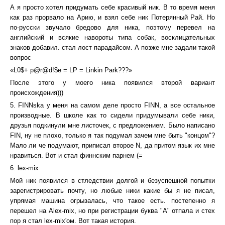
А я просто хотел придумать себе красивый ник. В то время меня
как раз прорвало на Арию, и взял себе ник Потерянный Рай. Но
по-русски звучало бредово для ника, поэтому перевел на
английский и всякие навороты типа собак, восклицательных
знаков добавил. стал лост парадайсом. А позже мне задали такой
вопрос
«L0$+ p@r@d!$e = LP = Linkin Park???»
После этого у моего ника появился второй вариант
происхождения)))
5. FINNska у меня на самом деле просто FINN, а все остальное
производные. В школе как то сидели придумывали себе ники,
друзья подкинули мне листочек, с предложением. Было написано
FIN, ну не плохо, только я так подумал зачем мне быть "концом"?
Мало ли че подумают, приписал второе N, да притом язык их мне
нравиться. Вот и стал финнским парнем (=
6. lex-mix
Мой ник появился в стледствии долгой и безуспешной попытки
зарегистрировать почту, но любые ники какие бы я не писал,
упрямая машина огрызалась, что такое есть. постепенно я
перешел на Alex-mix, но при регистрации буква "А" отпала и стех
пор я стал lex-mix'ом. Вот такая история.