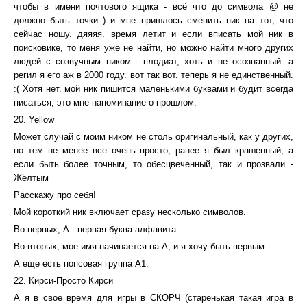
чтобы в имени почтового ящика - всё что до символа @ не
должно быть точки ) и мне пришлось сменить ник на тот, что
сейчас ношу. дяяяя. время летит и если вписать мой ник в
поисковике, то меня уже не найти, но можно найти много других
людей с созвучным ником - плодиат, хоть и не осознанный. а
регил я его аж в 2000 году. вот так вот. теперь я не единственный.
:( Хотя нет. мой ник пишится маленькими буквами и будит всегда
писаться, это мне напоминание о прошлом.
20. Yellow
Может случай с моим ником не столь оригинальный, как у других,
но тем не менее все очень просто, ранее я был крашенный, а
если быть более точным, то обесцвеченный, так и прозвали -
Жёлтым
Расскажу про себя!
Мой короткий ник включает сразу несколько символов.
Во-первых, А - первая буква алфавита.
Во-вторых, мое имя начинается на А, и я хочу быть первым.
А еще есть попсовая группа А1.
22. Кирси-Просто Кирси
А я в свое время для игры в СКОРЧ (старенькая такая игра в