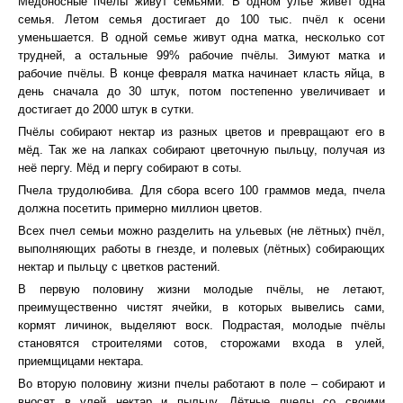
Медоносные пчёлы живут семьями. В одном улье живёт одна
семья. Летом семья достигает до 100 тыс. пчёл к осени
уменьшается. В одной семье живут одна матка, несколько сот
трудней, а остальные 99% рабочие пчёлы. Зимуют матка и
рабочие пчёлы. В конце февраля матка начинает класть яйца, в
день сначала до 30 штук, потом постепенно увеличивает и
достигает до 2000 штук в сутки.
Пчёлы собирают нектар из разных цветов и превращают его в
мёд. Так же на лапках собирают цветочную пыльцу, получая из
неё пергу. Мёд и пергу собирают в соты.
Пчела трудолюбива. Для сбора всего 100 граммов меда, пчела
должна посетить примерно миллион цветов.
Всех пчел семьи можно разделить на ульевых (не лётных) пчёл,
выполняющих работы в гнезде, и полевых (лётных) собирающих
нектар и пыльцу с цветков растений.
В первую половину жизни молодые пчёлы, не летают,
преимущественно чистят ячейки, в которых вывелись сами,
кормят личинок, выделяют воск. Подрастая, молодые пчёлы
становятся строителями сотов, сторожами входа в улей,
приемщицами нектара.
Во вторую половину жизни пчелы работают в поле – собирают и
вносят в улей нектар и пыльцу. Лётные пчелы со своими