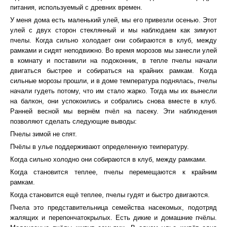
питания, используемый с древних времен.
У меня дома есть маленький улей, мы его привезли осенью. Этот
улей с двух сторон стеклянный и мы наблюдаем как зимуют
пчелы. Когда сильно холодает они собираются в клуб, между
рамками и сидят неподвижно. Во время морозов мы занесли улей
в комнату и поставили на подоконник, в тепле пчелы начали
двигаться быстрее и собираться на крайних рамкам. Когда
сильные морозы прошли, и в доме температура поднялась, пчелы
начали гудеть потому, что им стало жарко. Тогда мы их вынесли
на балкон, они успокоились и собрались снова вместе в клуб.
Ранней весной мы вернём пчёл на пасеку. Эти наблюдения
позволяют сделать следующие выводы:
Пчелы зимой не спят.
Пчёлы в улье поддерживают определенную теипературу.
Когда сильно холодно они собираются в клуб, между рамками.
Когда становится теплее, пчелы перемещаются к крайним
рамкам.
Когда становится ещё теплее, пчелы гудят и быстро двигаются.
Пчела это представительница семейства насекомых, подотряд
жалящих и перепончатокрылых. Есть дикие и домашние пчёлы.