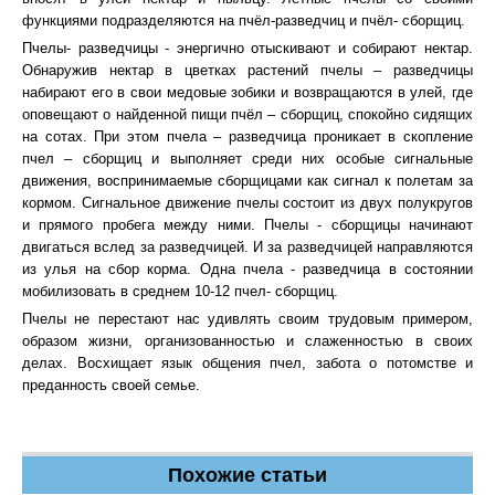
функциями подразделяются на пчёл-разведчиц и пчёл- сборщиц.
Пчелы- разведчицы - энергично отыскивают и собирают нектар.
Обнаружив нектар в цветках растений пчелы – разведчицы
набирают его в свои медовые зобики и возвращаются в улей, где
оповещают о найденной пищи пчёл – сборщиц, спокойно сидящих
на сотах. При этом пчела – разведчица проникает в скопление
пчел – сборщиц и выполняет среди них особые сигнальные
движения, воспринимаемые сборщицами как сигнал к полетам за
кормом. Сигнальное движение пчелы состоит из двух полукругов
и прямого пробега между ними. Пчелы - сборщицы начинают
двигаться вслед за разведчицей. И за разведчицей направляются
из улья на сбор корма. Одна пчела - разведчица в состоянии
мобилизовать в среднем 10-12 пчел- сборщиц.
Пчелы не перестают нас удивлять своим трудовым примером,
образом жизни, организованностью и слаженностью в своих
делах. Восхищает язык общения пчел, забота о потомстве и
преданность своей семье.
Похожие статьи