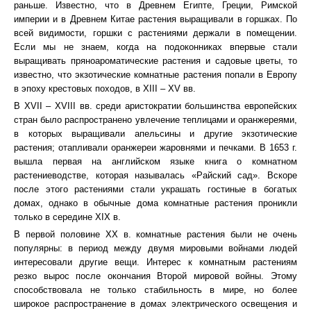
раньше. Известно, что в Древнем Египте, Греции, Римской
империи и в Древнем Китае растения выращивали в горшках. По
всей видимости, горшки с растениями держали в помещении.
Если мы не знаем, когда на подоконниках впервые стали
выращивать пряноароматические растения и садовые цветы, то
известно, что экзотические комнатные растения попали в Европу
в эпоху крестовых походов, в XIII – XV вв.
В XVII – XVIII вв. среди аристократии большинства европейских
стран было распространено увлечение теплицами и оранжереями,
в которых выращивали апельсины и другие экзотические
растения; отапливали оранжереи жаровнями и печками. В 1653 г.
вышла первая на английском языке книга о комнатном
растениеводстве, которая называлась «Райский сад». Вскоре
после этого растениями стали украшать гостиные в богатых
домах, однако в обычные дома комнатные растения проникли
только в середине XIX в.
В первой половине XX в. комнатные растения были не очень
популярны: в период между двумя мировыми войнами людей
интересовали другие вещи. Интерес к комнатным растениям
резко вырос после окончания Второй мировой войны. Этому
способствовала не только стабильность в мире, но более
широкое распространение в домах электрического освещения и