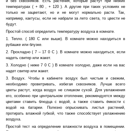
и без сквозняков. Есть растения, которые растут при низких
температурах ( + 80 , + 120 ). А другие при таких условиях не
только не зацветают, но и не могут нормально расти. Так,
например, кактусы, если не набрали за лето света, то цвести не
будут.
Простой способ определить температуру воздуха в комнате.
1. Тепло. ( 180 С или выше). В комнате можно находиться в
рубашке или блузке.
2. Прохладно ( 7 – 17 0 С ). В комнате можно находиться, если
надеть свитер или жакет.
3. Холодно ( ниже 7 0 С ) В комнате холодно, даже если на вас
надет свитер или жакет.
3. Воздух. Чтобы в кабинете воздух был чистым и свежим,
необходимо проветривать, избегая сквозняков. Лучше всего
цветы растут, когда воздух не слишком сухой. Для увлажнения
его, особенно при центральном отоплении, рекомендуется между
цветами ставить блюдца с водой, а также ставить ёмкости с
водой на батареи. Полезно опрыскивать листья растений,
протирать влажной губкой, что также способствует увлажнению
воздуха.
Простой тест на определение влажности воздуха в помещении.