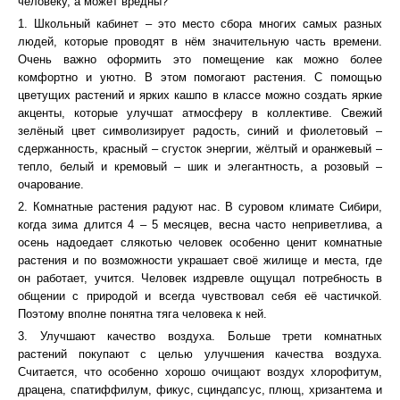
человеку, а может вредны?
1. Школьный кабинет – это место сбора многих самых разных
людей, которые проводят в нём значительную часть времени.
Очень важно оформить это помещение как можно более
комфортно и уютно. В этом помогают растения. С помощью
цветущих растений и ярких кашпо в классе можно создать яркие
акценты, которые улучшат атмосферу в коллективе. Свежий
зелёный цвет символизирует радость, синий и фиолетовый –
сдержанность, красный – сгусток энергии, жёлтый и оранжевый –
тепло, белый и кремовый – шик и элегантность, а розовый –
очарование.
2. Комнатные растения радуют нас. В суровом климате Сибири,
когда зима длится 4 – 5 месяцев, весна часто неприветлива, а
осень надоедает слякотью человек особенно ценит комнатные
растения и по возможности украшает своё жилище и места, где
он работает, учится. Человек издревле ощущал потребность в
общении с природой и всегда чувствовал себя её частичкой.
Поэтому вполне понятна тяга человека к ней.
3. Улучшают качество воздуха. Больше трети комнатных
растений покупают с целью улучшения качества воздуха.
Считается, что особенно хорошо очищают воздух хлорофитум,
драцена, спатиффилум, фикус, сциндапсус, плющ, хризантема и