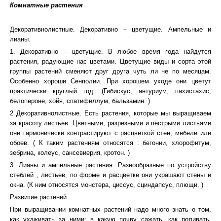
Комнатные растения
Декоративнолистные. Декоративно – цветущие. Ампельные и
лианы.
1. Декоративно – цветущие. В любое время года найдутся
растения, радующие нас цветами. Цветущие виды и сорта этой
группы растений сменяют друг друга чуть ли не по месяцам.
Особенно хороши Сенполии. При хорошем уходе они цветут
практически круглый год. (Гибискус, антуриум, пахистахис,
белопероне, хойя, спатифиллум, бальзамин. )
2 Декоративнолистные. Есть растения, которые мы выращиваем
за красоту листьев. Цветными, разрезными и пёстрыми листьями
они гармонически контрастируют с расцветкой стен, мебели или
обоев. ( К таким растениям относятся : бегонии, хлорофитум,
зебрина, колеус, сансевиерия, кротон. )
3. Лианы и ампельные растения. Разнообразные по устройству
стеблей , листьев, по форме и расцветке они украшают стены и
окна. (К ним относятся монстера, циссус, сциндапсус, плющи. )
Развитие растений.
При выращивании комнатных растений надо много знать о том,
как ухаживать за ними: в какую почву сажать, как поливать,