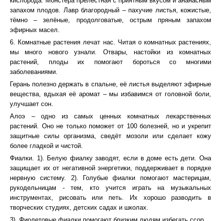
кислорода. Монстера прелестная с приятным вкусом и ананасным
запахом плодов. Лавр благородный – пахучие листья, кожистые,
тёмно – зелёные, продолговатые, острым пряным запахом
эфирных масел.
6. Комнатные растения лечат нас. Читая о комнатных растениях,
мы много нового узнали. Отвары, настойки из комнатных
растений, плоды их помогают бороться со многими
заболеваниями.
Герань полезно держать в спальне, её листья выделяют эфирные
вещества, вдыхая её аромат – мы избавимся от головной боли,
улучшает сон.
Алоэ – одно из самых ценных комнатных лекарственных
растений. Оно не только поможет от 100 болезней, но и укрепит
защитные силы организма, сведёт мозоли или сделает кожу
более гладкой и чистой.
Фиалки. 1). Белую фиалку заводят, если в доме есть дети. Она
защищает их от негативной энергетики, поддерживает в порядке
нервную систему. 2). Голубые фиалки помогают мастерицам,
рукодельницам - тем, кто учится играть на музыкальных
инструментах, рисовать или петь. Их хорошо разводить в
творческих студиях, детских садах и школах.
3). Фиолетовые фиалки помогают близким людям избегать ссор.