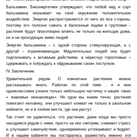
Бальзамин. Биоэнергетики утверждают, что любой вид и сорт
бальзамина оказывает на своё окружение положительное
воздействие. Энергия распространяется от него во все стороны,
поэтому его полезно сажать в балконные ящики и группами –
растения будут благотворно влиять не только на жильцов дома,
но и на проходящих мимо людей.
Энергия бальзамина – с одной стороны стимулирующая, а с
другой – ограничивающая. Медлительных людей она будет
подталкивать к активным действиям, а чересчур торопливых –
сдерживать и побуждать к обдумыванию своих поступков.
IV Заключение.
Удивительное рядом. О комнатных растениях можно
рассказывать много. Работая по этой теме , я и мои
одноклассники узнали только небольшую частичку о наших таких
« знакомых незнакомцах». Но одно мы знаем точно: растения
помогают человеку, они улучшают климат не только в школьном
кабинете, но и в любом месте, где они растут.
Так стоит ли удивляться, что растения, даже когда мы просто
находимся рядом с ними, просто на них смотрим, снимают стресс
и улучшают самочувствие, одновременно успокаивают и бодрят.
И в нашем кабинете мы постарались разместить именно эти