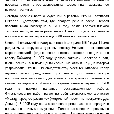
поселка стоит отреставрированная деревянная церковь, ее
история трагична.
Легенда рассказывает о чудесном обретении иконы Святителя
Николая Чудотворца там, где впадает река в озеро. Первая
часовня была возведена в 1701 году возле Голоустнинского
зимовья на пути переправы через Байкал. Здесь же монахи
посольского монастыря в конце XVII века поставили крест.
Свято - Никольский приход освящен 5 февраля 1867 года. Позже
рядом была сооружена церковь святому Николаю - покровителя
мореплавателей, (единственная церковь, которая находится на
берегу Байкала). В 1937 году церковь закрыли, колокола сняли,
иконы сожгли, а в помещении храма был открыт клуб, в котором
устраивались танцы. По свидетельству местных жителей, главу
администрации принудившего разрушить дом Божий, вскоре
постигла кара он ослеп. Две иконы этого храма сохранились и
сейчас находятся в Иркутском художественном музее. С 1988
года в церкви начались реставрационные работы.
Финансирование работ взяло на себя американское агентство
«Международное развитие» (модельный проект по программе Дж.
Девиса). В 1995 году была закончена первая фаза реставрации, и
в храме начались богослужения. Полностью завершить работы по
восстановлению храма так и не удалось. Вечером накануне пасхи