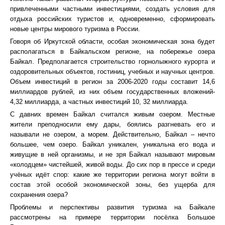
привлеченными частными инвестициями, создать условия для
отдыха российских туристов и, одновременно, сформировать
новые центры мирового туризма в России.
Говоря об Иркутской области, особая экономическая зона будет
располагаться в Байкальском регионе, на побережье озера
Байкал. Предполагается строительство горнолыжного курорта и
оздоровительных объектов, гостиниц, учебных и научных центров.
Объем инвестиций в регион за 2006-2020 годы составит 14,6
миллиардов рублей, из них объем государственных вложений-
4,32 миллиарда, а частных инвестиций 10, 32 миллиарда.
С давних времен Байкал считался живым озером. Местные
жители преподносили ему дары, боялись разгневать его и
называли не озером, а морем. Действительно, Байкал – нечто
большее, чем озеро. Байкал уникален, уникальна его вода и
живущие в ней организмы, и не зря Байкал называют мировым
«колодцем» чистейшей, живой воды. До сих пор в прессе и среди
учёных идёт спор: какие же территории региона могут войти в
состав этой особой экономической зоны, без ущерба для
сохранения озера?
Проблемы и перспективы развития туризма на Байкале
рассмотрены на примере территории посёлка Большое