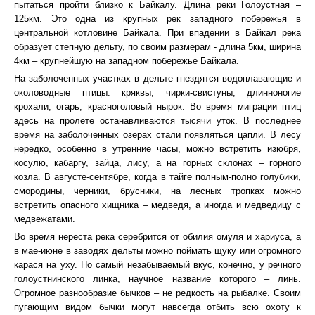
пытаться пройти близко к Байкалу. Длина реки Голоустная –
125км. Это одна из крупных рек западного побережья в
центральной котловине Байкала. При впадении в Байкал река
образует степную дельту, по своим размерам - длина 5км, ширина
4км – крупнейшую на западном побережье Байкала.
На заболоченных участках в дельте гнездятся водоплавающие и
околоводные птицы: кряквы, чирки-свистуны, длинноногие
крохали, огарь, красноголовый нырок. Во время миграции птиц
здесь на пролете останавливаются тысячи уток. В последнее
время на заболоченных озерах стали появляться цапли. В лесу
нередко, особенно в утренние часы, можно встретить изюбря,
косулю, кабаргу, зайца, лису, а на горных склонах – горного
козла. В августе-сентябре, когда в тайге полным-полно голубики,
смородины, черники, брусники, на лесных тропках можно
встретить опасного хищника – медведя, а иногда и медведицу с
медвежатами.
Во время нереста река серебрится от обилия омуля и хариуса, а
в мае-июне в заводях дельты можно поймать щуку или огромного
карася на уху. Но самый незабываемый вкус, конечно, у речного
голоустнинского линка, научное название которого – линь.
Огромное разнообразие бычков – не редкость на рыбалке. Своим
пугающим видом бычки могут навсегда отбить всю охоту к