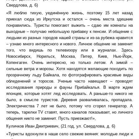
Свердлова, д. 6)
«Я люблю тихую, уединённую жизнь, поэтому 15 лет назад
приехал сюда из Иркутска и остался – очень места здешние
понравились. Туристы помогают выжить – сдаю им комнаты на
выходные – получаю небольшую прибавку к пенсии. И общение с
людьми из разных городов нашей страны и из-за рубежа нравится
– узнаю много интересного и нового. Личное общение не заменит
того, что видишь по телевизору или в журналах. Здесь
Новосибирск, Норильск, Москва, Питер, Киев, Нью-Йорк,
Копенгаген. Очень интересно, но только летом. А зимой –
сильные ветра и морозы. Хотя находятся желающие походить по
прозрачному льду Байкала, по фотографировать красивые виды
обледенений и торосов. Ученые часто навещают – проводят
исследования природы и фауны Прибайкалья. В марте ждем
японцев, которые хотят лед исследовать. А раньше-то никого не
было, в смысле туристов. Деревня разваливалась, пропадала.
Электричества 7 лет не было, потому что сгорел генератор. А
теперь, тарелки TV ставят, много каналов показывает, но личного
общения никто не заменит. Пусть приезжают!»,
Куличков Иван Дмитриевич, (21 год, ул. Свердлова, д. 6)
«Туристы вдохнули в наше село свежие веяния: молодые люди и