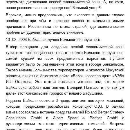
пересмотр дислокации особой экономической зоны. А, по сути,
новое решение наносит природе ещё больший ущерб.
Впрочем, можно предположить, что экология в данном случае
вообще ни при чём и перенос связан с какими-то иными
причинами. Россия пока не стала страной, где экологическим
проблемам уделяют пристальное внимание.
13. 02. 2008 Байкальск лучше Большого Голоустного
Выбор площадки для создания особой экономической зоны
туристско –рекреационного типа в поселке Большое Голоустное -
самый худший из всех предложенных вариантов. Лучшим
вариантом было бы размещение этой зоны в городе Байкальске.
Таково мнение большинства туроператоров и экологов Иркутской
области, пишет на Иркутском сайте «Бабр» корреспондент «БЭВ»
Яна Огаркова. Эта статья вызывает интерес тем, что мэром
Байкальска избран наш земляк Валерий Пинтаев и не так уж
далек этот байкальский городок от нашего Бабушкина.
Недавно Байкал посетили 3 представителя немецких компаний,
которым предложено разработать концепцию ОЭЗ. В рамках
визита состоялась встреча представителей Roland Berger Strategy
Consultants GmbH и Albert Speer & Partner GmbH с
руководителями местных туристических компаний. Встреча
продолжалась один час, но за это время были высказаны