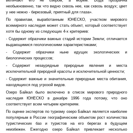
величают его не озером, а морем. Вода прозрачна
необыкновенно, так что видно сквозь нее, как сквозь воздух; цвет
у нее нежно - бирюзовый, приятный для глаза».
По правилам, выработанным ЮНЕСКО, участком мирового
всемирного наследия может стать объект, который соответствует
хотя бы одному из следующих 4-х критериев:
- Содержит образчики важных стадий истории Земли; отличается
выдающимися геологическими характеристиками;
- Содержит образчики ныне идущих экологических и
биологических процессов;
- Содержит незаурядные природные явления и места
исключительной природной красоты и исключительной ценности;
- Содержит важные и значительные природные места обитания,
находящихся под угрозой видов.
Озеро Байкал было включено в список мирового природного
наследия ЮНЕСКО в декабре 1996 года потому, что оно
соответствует всем четырем критериям.
По оценке экспертов по туризму озеро Байкал является наиболее
популярным в России географическим объектом рост количества
туристических баз и туристов на его берегах в будущем
неизбежен. Ежегодно озеро Байкал привлекает несколько