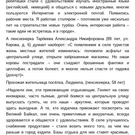
ребятишки стали с удовольствием изучать иностранные языки
(английский, немецкий) и общаться с новыми друзьями, многие
пользуются Интернетом и электронной почтой. Появились
рабочие места. Я работаю столяром – плотником уже несколько
лет на строительстве новых турбаз. Очень интересная работа –
такие идеи не встретишь и в городе».
А пенсионерка Тарбеева Александра Никифоровна (89 лет, ул.
Кирова, д. 6) думает наоборот: «С появлением в селе туристов
жизнь местных жителей изменилась: положили асфальт на
центральной улице, открыли заброшенные магазины. Но наши
коровы пострадали – они съедают брошенные фантики и
целлофан, а потом болеют, и многих нельзя спасти от падежа
(дохнут)».
Прохожая жительница посёлка, Людмила, (пенсионерка, 58 лет)
«Надоели они, эти приезжающие отдыхающие. Гоняют на своих
иномарках, часто пьяные, детей боимся на центральную улицу
выпускать гулять, но это наши - иркутяне, которые проводят
здесь выходные. А те, кто издалека приезжают посмотреть на
Великий Байкал, они очень приветливые и аккуратные, всегда
здороваются и общаются с удовольствием. В селе улучшилось
снабжение продуктами – стали возить много того, за чем мы
раньше в город ездили. Базы отдыха для них ставят красивые,