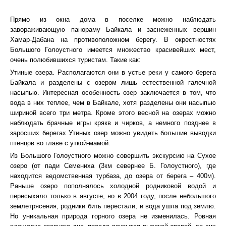
Прямо из окна дома в поселке можно наблюдать
завораживающую панораму Байкала и заснеженных вершин
Хамар-Дабана на противоположном берегу. В окрестностях
Большого Голоустного имеется множество красивейших мест,
очень полюбившихся туристам. Такие как:
Утиные озера. Располагаются они в устье реки у самого берега
Байкала и разделены с озером лишь естественной галечной
насыпью. Интересная особенность озер заключается в том, что
вода в них теплее, чем в Байкале, хотя разделены они насыпью
шириной всего три метра. Кроме этого весной на озерах можно
наблюдать брачные игры крякв и чирков, а немного позднее в
заросших берегах Утиных озер можно увидеть большие выводки
птенцов во главе с уткой-мамой.
Из Большого Голоустного можно совершить экскурсию на Сухое
озеро (от пади Семениха (3км севернее Б. Голоустного), где
находится ведомственная турбаза, до озера от берега – 400м).
Раньше озеро пополнялось холодной родниковой водой и
пересыхало только в августе, но в 2004 году, после небольшого
землетрясения, родники бить перестали, и вода ушла под землю.
Но уникальная природа горного озера не изменилась. Ровная