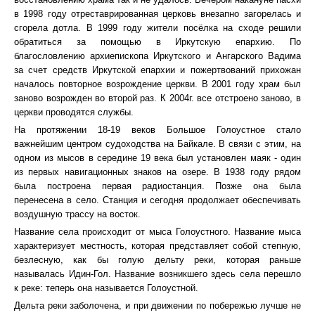
в 1998 году отреставрированная церковь внезапно загорелась и
сгорела дотла. В 1999 году жители посёлка на сходе решили
обратиться за помощью в Иркутскую епархию. По
благословлению архиепископа Иркутского и Ангарского Вадима
за счет средств Иркутской епархии и пожертвований прихожан
началось повторное возрождение церкви. В 2001 году храм был
заново возрожден во второй раз. К 2004г. все отстроено заново, в
церкви проводятся службы.
На протяжении 18-19 веков Большое Голоустное стало
важнейшим центром судоходства на Байкале. В связи с этим, на
одном из мысов в середине 19 века был установлен маяк - один
из первых навигационных знаков на озере. В 1938 году рядом
была построена первая радиостанция. Позже она была
перенесена в село. Станция и сегодня продолжает обеспечивать
воздушную трассу на восток.
Название села происходит от мыса Голоустного. Название мыса
характеризует местность, которая представляет собой степную,
безлесную, как бы голую дельту реки, которая раньше
называлась Идин-Гол. Название возникшего здесь села перешло
к реке: теперь она называется Голоустной.
Дельта реки заболочена, и при движении по побережью лучше не