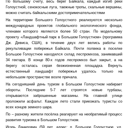
По большому счету, весь берег Байкала, каждый изгиб реки
Голоустной, сенокосные луга, таежные тропы, скальные вершины,
можно считать байкальскими достопримечательностями
На территории Большого Голоустного реализуются несколько
международных проектов глобального экологического фонда,
членами которого являются более 50 стран. По модельному
проекту «Ландшафтный парк в Большом Голоустном» (программа
Дж. Девиса, США), в течение двух лет велись работы по
рекультивации побережья Байкала. Почти полвека в поселке
Большое Голоустное находился склад леспромхоза, занимавший
34 гектара. В конце 80-х годов леспромхоз был закрыт, а на
берегу осталась серая безжизненная площадка. Вернуть
естественный ландшафт побережья удалось только на
небольшом пространстве возле причала.
На сегодняшний день туризм в Большом Голоустном набирает
обороты. Последние 5-7 лет строятся новые турбазы,
открываются заброшенные магазины. На главной улице
проложили асфальт. Каждое лето стали приезжать туристы со
всех концов земного шара.
По – разному жители посёлка реагируют на необратимый процесс
развития туризма в Большом Голоустном.
Игорь Данилович (59 лет, адрес: п. Большое Голоустное, ул.