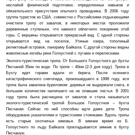
неслабой физической подготовки, определенных навыков и
обязательного присутствия опытного проводника. В 2006 году
группа туристов из США, совместно с Российскими отдыхающими
очистили тропу от завалов, в некоторых местах проложили
деревянные ступеньки, что намного облегчило покорение этой
горы. С вершины открывается прекрасный вид. С одной стороны
открывается вид на поселок, Утиные озера, тополиный
реликтовый островок, панораму Байкала. С другой стороны видны
живописные изгибы реки Голоустной с лугами и перелесками.
Эколого-туристическая тропа. От Большого Голоустного до бухты
Песчаной 35км по воде. По тропе – 40км (2-3 дня ходу). Тропа в
Бухту идет горами вдали от берега. После осеннего
катастрофического снегопада, произошедшего в 1998 году, вся
тропа была завалена буреломом: деревья не выдержали снега, в
большом количестве налипшего на не опавшие листья. В 2001
году тропа была расчищена от завалов и стала называться
эколого-туристической тропой Большое Голоустное – бухта
Песчаная. Сейчас по ней способны идти даже дети. Тропа
оборудована указателями и туристскими стоянками. Вдоль тропы
есть старые охотничьи зимовья. В зимнее время из Б.
Голоустного по льду Байкала прокладывается зимник в бухту
Песчаную.