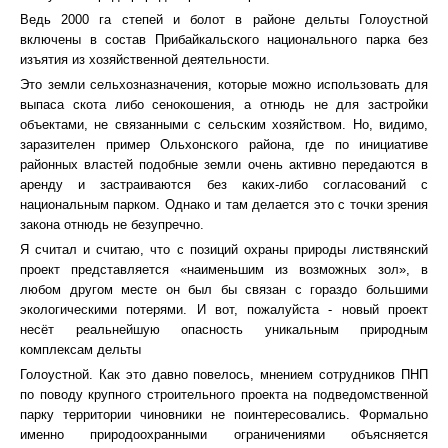
Ведь 2000 га степей и болот в районе дельты Голоустной
включены в состав Прибайкальского национального парка без
изъятия из хозяйственной деятельности.
Это земли сельхозназначения, которые можно использовать для
выпаса скота либо сенокошения, а отнюдь не для застройки
объектами, не связанными с сельским хозяйством. Но, видимо,
заразителен пример Ольхонского района, где по инициативе
районных властей подобные земли очень активно передаются в
аренду и застраиваются без каких-либо согласований с
национальным парком. Однако и там делается это с точки зрения
закона отнюдь не безупречно.
Я считал и считаю, что с позиций охраны природы листвянский
проект представляется «наименьшим из возможных зол», в
любом другом месте он был бы связан с гораздо большими
экологическими потерями. И вот, пожалуйста - новый проект
несёт реальнейшую опасность уникальным природным
комплексам дельты
Голоустной. Как это давно повелось, мнением сотрудников ПНП
по поводу крупного строительного проекта на подведомственной
парку территории чиновники не поинтересовались. Формально
именно природоохранными ограничениями объясняется