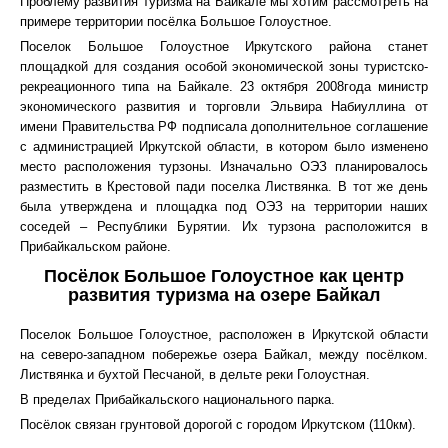
Проблему развития туризма на Байкале мы хотим рассмотреть на
примере территории посёлка Большое Голоустное.
Поселок Большое Голоустное Иркутского района станет
площадкой для создания особой экономической зоны туристско-
рекреационного типа на Байкале. 23 октября 2008года министр
экономического развития и торговли Эльвира Набиуллина от
имени Правительства РФ подписала дополнительное соглашение
с администрацией Иркутской области, в котором было изменено
место расположения турзоны. Изначально ОЭЗ планировалось
разместить в Крестовой пади поселка Листвянка. В тот же день
была утверждена и площадка под ОЭЗ на территории наших
соседей – Республики Бурятии. Их турзона расположится в
Прибайкальском районе.
Посёлок Большое Голоустное как центр
развития туризма на озере Байкал
Поселок Большое Голоустное, расположен в Иркутской области
на северо-западном побережье озера Байкал, между посёлком.
Листвянка и бухтой Песчаной, в дельте реки Голоустная.
В пределах Прибайкальского национального парка.
Посёлок связан грунтовой дорогой с городом Иркутском (110км).