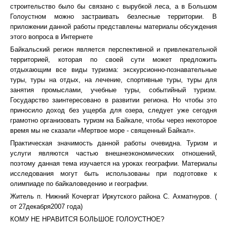
строительство было бы связано с вырубкой леса, а в Большом
Голоустном можно застраивать безлесные территории. В
приложении данной работы представлены материалы обсуждения
этого вопроса в Интернете
Байкальский регион является перспективной и привлекательной
территорией, которая по своей сути может предложить
отдыхающим все виды туризма: экскурсионно-познавательные
туры, туры на отдых, на лечение, спортивные туры, туры для
занятия промыслами, учебные туры, событийный туризм.
Государство заинтересовано в развитии региона. Но чтобы это
приносило доход без ущерба для озера, следует уже сегодня
грамотно организовать туризм на Байкале, чтобы через некоторое
время мы не сказали «Мертвое море - священный Байкал».
Практическая значимость данной работы очевидна. Туризм и
услуги являются частью внешнеэкономических отношений,
поэтому данная тема изучается на уроках географии. Материалы
исследования могут быть использованы при подготовке к
олимпиаде по байкаловедению и географии.
Житель п. Нижний Кочергат Иркутского района С. Ахматнуров. (
от 27декабря2007 года)
КОМУ НЕ НРАВИТСЯ БОЛЬШОЕ ГОЛОУСТНОЕ?