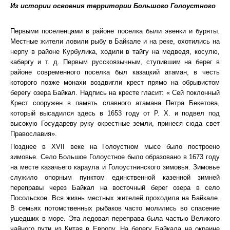
Из истории освоения территории Большого Голоустного
Первыми поселенцами в районе поселка были эвенки и буряты.
Местные жители ловили рыбу в Байкале и на реке, охотились на
нерпу в районе Курбулика, ходили в тайгу на медведя, косулю,
кабаргу и т. д. Первым русскоязычным, ступившим на берег в
районе современного поселка был казацкий атаман, в честь
которого позже монахи воздвигли крест прямо на обрывистом
берегу озера Байкал. Надпись на кресте гласит: « Сей поклонный
Крест сооружен в память славного атамана Петра Бекетова,
который высадился здесь в 1653 году от Р. Х. и подвел под
высокую Государеву руку окрестные земли, принеся сюда свет
Православия».
Позднее в XVII веке на Голоустном мысе было построено
зимовье. Село Большое Голоустное было образовано в 1673 году
на месте казачьего караула и Голоустнинского зимовья. Зимовье
служило опорным пунктом единственной казенной зимней
переправы через Байкал на восточный берег озера в село
Посольское. Вся жизнь местных жителей проходила на Байкале.
В семьях потомственных рыбаков часто молились во спасение
ушедших в море. Эта ледовая переправа была частью Великого
чайного пути из Китая в Европу. На берегу Байкала на окраине