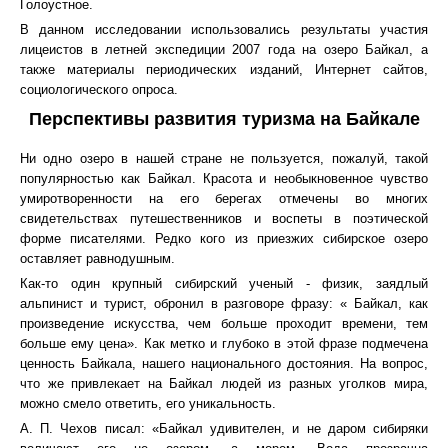
Голоустное.
В данном исследовании использовались результаты участия
лицеистов в летней экспедиции 2007 года на озеро Байкал, а
также материалы периодических изданий, Интернет сайтов,
социологического опроса.
Перспективы развития туризма на Байкале
Ни одно озеро в нашей стране не пользуется, пожалуй, такой
популярностью как Байкал. Красота и необыкновенное чувство
умиротворенности на его берегах отмечены во многих
свидетельствах путешественников и воспеты в поэтической
форме писателями. Редко кого из приезжих сибирское озеро
оставляет равнодушным.
Как-то один крупный сибирский ученый - физик, заядлый
альпинист и турист, обронил в разговоре фразу: « Байкал, как
произведение искусства, чем больше проходит времени, тем
больше ему цена». Как метко и глубоко в этой фразе подмечена
ценность Байкала, нашего национального достояния. На вопрос,
что же привлекает на Байкал людей из разных уголков мира,
можно смело ответить, его уникальность.
А. П. Чехов писал: «Байкал удивителен, и не даром сибиряки