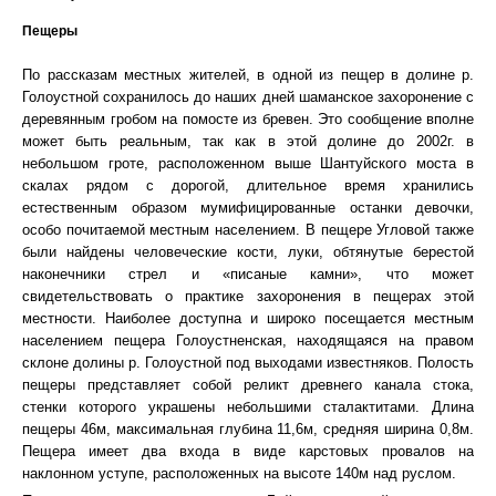
Пещеры
По рассказам местных жителей, в одной из пещер в долине р.
Голоустной сохранилось до наших дней шаманское захоронение c
деревянным гробом на помосте из бревен. Это сообщение вполне
может быть реальным, так как в этой долине до 2002г. в
небольшом гроте, расположенном выше Шантуйского моста в
скалах рядом с дорогой, длительное время хранились
естественным образом мумифицированные останки девочки,
особо почитаемой местным населением. В пещере Угловой также
были найдены человеческие кости, луки, обтянутые берестой
наконечники стрел и «писаные камни», что может
свидетельствовать о практике захоронения в пещерах этой
местности. Наиболее доступна и широко посещается местным
населением пещера Голоустненская, находящаяся на правом
склоне долины р. Голоустной под выходами известняков. Полость
пещеры представляет собой реликт древнего канала стока,
стенки которого украшены небольшими сталактитами. Длина
пещеры 46м, максимальная глубина 11,6м, средняя ширина 0,8м.
Пещера имеет два входа в виде карстовых провалов на
наклонном уступе, расположенных на высоте 140м над руслом.