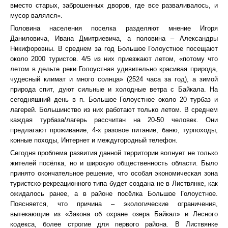
вместо старых, заброшенных дворов, где все разваливалось, и
мусор валялся».
Половина населения поселка разделяют мнение Игоря
Даниловича, Ивана Дмитриевича, а половина – Александры
Никифоровны. В среднем за год Большое Голоустное посещают
около 2000 туристов. 4/5 из них приезжают летом, «потому что
летом в дельте реки Голоустная удивительно красивая природа,
чудесный климат и много солнца» (2524 часа за год), а зимой
природа спит, дуют сильные и холодные ветра с Байкала. На
сегодняшний день в п. Большое Голоустное около 20 турбаз и
лагерей. Большинство из них работают только летом. В среднем
каждая турбаза/лагерь рассчитан на 20-50 человек. Они
предлагают проживание, 4-х разовое питание, баню, турпоходы,
конные походы, Интернет и междугородный телефон.
Сегодня проблема развития данной территории волнует не только
жителей посёлка, но и широкую общественность области. Было
принято окончательное решение, что особая экономическая зона
туристско-рекреационного типа будет создана не в Листвянке, как
ожидалось ранее, а в районе посёлка Большое Голоустное.
Поясняется, что причина – экологические ограничения,
вытекающие из «Закона об охране озера Байкал» и Лесного
кодекса, более строгие для первого района. В Листвянке