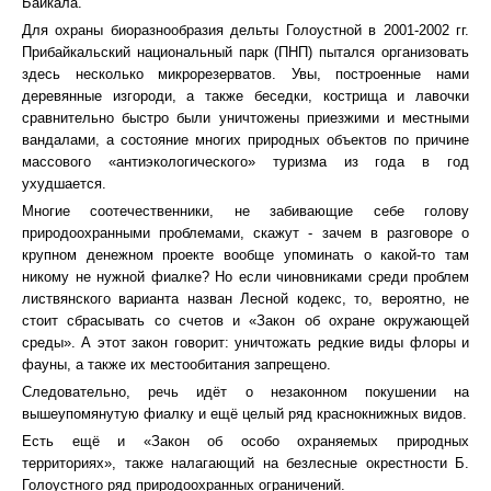
Байкала.
Для охраны биоразнообразия дельты Голоустной в 2001-2002 гг.
Прибайкальский национальный парк (ПНП) пытался организовать
здесь несколько микрорезерватов. Увы, построенные нами
деревянные изгороди, а также беседки, кострища и лавочки
сравнительно быстро были уничтожены приезжими и местными
вандалами, а состояние многих природных объектов по причине
массового «антиэкологического» туризма из года в год
ухудшается.
Многие соотечественники, не забивающие себе голову
природоохранными проблемами, скажут - зачем в разговоре о
крупном денежном проекте вообще упоминать о какой-то там
никому не нужной фиалке? Но если чиновниками среди проблем
листвянского варианта назван Лесной кодекс, то, вероятно, не
стоит сбрасывать со счетов и «Закон об охране окружающей
среды». А этот закон говорит: уничтожать редкие виды флоры и
фауны, а также их местообитания запрещено.
Следовательно, речь идёт о незаконном покушении на
вышеупомянутую фиалку и ещё целый ряд краснокнижных видов.
Есть ещё и «Закон об особо охраняемых природных
территориях», также налагающий на безлесные окрестности Б.
Голоустного ряд природоохранных ограничений.