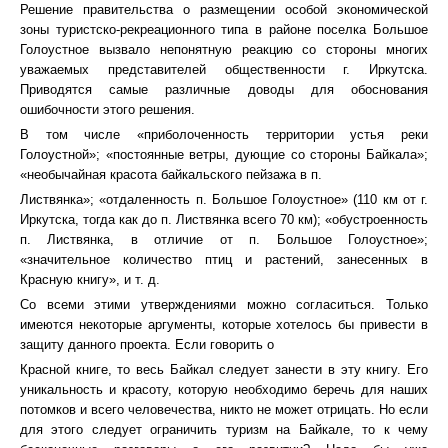
Решение правительства о размещении особой экономической
зоны туристско-рекреационного типа в районе поселка Большое
Голоустное вызвало непонятную реакцию со стороны многих
уважаемых представителей общественности г. Иркутска.
Приводятся самые различные доводы для обоснования
ошибочности этого решения.
В том числе «приболоченность территории устья реки
Голоустной»; «постоянные ветры, дующие со стороны Байкала»;
«необычайная красота байкальского пейзажа в п.
Листвянка»; «отдаленность п. Большое Голоустное» (110 км от г.
Иркутска, тогда как до п. Листвянка всего 70 км); «обустроенность
п. Листвянка, в отличие от п. Большое Голоустное»;
«значительное количество птиц и растений, занесенных в
Красную книгу», и т. д.
Со всеми этими утверждениями можно согласиться. Только
имеются некоторые аргументы, которые хотелось бы привести в
защиту данного проекта. Если говорить о
Красной книге, то весь Байкал следует занести в эту книгу. Его
уникальность и красоту, которую необходимо беречь для наших
потомков и всего человечества, никто не может отрицать. Но если
для этого следует ограничить туризм на Байкале, то к чему