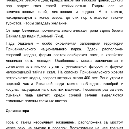
площадка озерного дна, правда покрытая высокой травой, до сих
пор радует глаз своей необычностью. Рядом лес из
величественных елей, лиственниц и кедров. А к камню,
находящемуся в конце озера, до сих пор стекаются тысячи
туристов, чтобы загадать желание.
От пади Семениха проложена экологическая тропа вдоль берега
Байкала до пади Ушканьей (7км).
Падь Ушканья – особо охраняемая заповедная территория
Прибайкальского национального парка. Здесь расположен
егерский кордон, ферма восточносибирских лаек, в хозяйстве
лесников есть лошади. Особенность места заключается в
сочетании альпийских лугов с уникальной флорой и фауной
непроходимой тайги и скал. На склонах Прибайкальского хребта
встречаются кедры, возраст которых около 400 лет. Рано утром в
верхней части Ушканьей пади можно наблюдать изюбрей и
косуль, пасущихся на открытых марянах. Несколько раз за лето
Ушканья падь цветет: среди сочной зелени выделяются
сплошные поляны таежных цветов.
Орлиная гора
Гора с таким необычным названием, расположена за мостом
через реку на въезде в поселок. Восхождение на нее требует