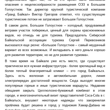
опасения о нецелесообразности размещения ОЭЗ в Большом
Голоустном. Так директор крупной туристической компании
«Гранд Байкал» Виктор Григоров отметил, что существующие
туристические потоки не затрагивают Большое Голоустное.
В самом деле, Большое Голоустное – холодный, продуваемый
ветрами участок побережья, ценный для охраны краснокнижных
видов, но отнюдь не для туризма. Председатель Сибирской
Байкальской ассоциации туризма Сергей Перевозников
высказался еще резче: «Большое Голоустное – самый неудачный
вариант из всех возможных. И вкладывать в него деньги хорошо
для развития территории, но не для развития туризма».
В тоже время на Байкале уже есть место, где существует
практически вся нужная инфраструктура - более зрелищный вид и
более теплый благоприятный климат – это город Байкальск.
Здесь есть железная и автомобильная дороги, линия
электропередач достаточной мощности. Сюда выходят многие
популярные горные и иные туристические маршруты. Недавние
обещания закрыть Целлюлозно-бумажный комбинат в этом
городе, и многозначительный визит представителей Coca-Cola в г.
Байкальск, внушают некоторые надежды что закоренелая
проблема будет решена и город у подножия Хамар-Дабана не