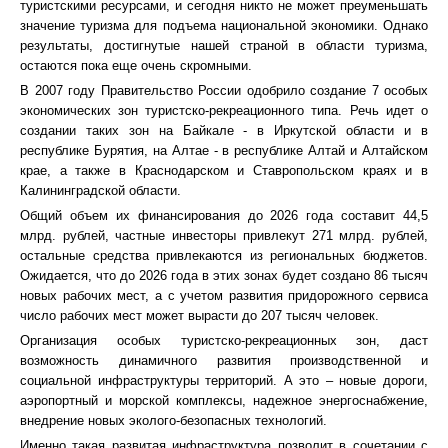
туристскими ресурсами, и сегодня никто не может преуменьшать
значение туризма для подъема национальной экономики. Однако
результаты, достигнутые нашей страной в области туризма,
остаются пока еще очень скромными.
В 2007 году Правительство России одобрило создание 7 особых
экономических зон туристско-рекреационного типа. Речь идет о
создании таких зон на Байкале - в Иркутской области и в
республике Бурятия, на Алтае - в республике Алтай и Алтайском
крае, а также в Краснодарском и Ставропольском краях и в
Калининградской области.
Общий объем их финансирования до 2026 года составит 44,5
млрд. рублей, частные инвесторы привлекут 271 млрд. рублей,
остальные средства привлекаются из региональных бюджетов.
Ожидается, что до 2026 года в этих зонах будет создано 86 тысяч
новых рабочих мест, а с учетом развития придорожного сервиса
число рабочих мест может вырасти до 207 тысяч человек.
Организация особых туристско-рекреационных зон, даст
возможность динамичного развития производственной и
социальной инфраструктуры территорий. А это – новые дороги,
аэропортный и морской комплексы, надежное энергоснабжение,
внедрение новых эколого-безопасных технологий.
Именно такая развитая инфраструктура позволит в сочетании с