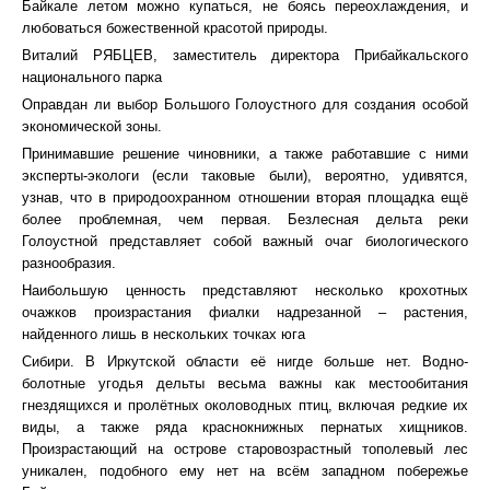
Байкале летом можно купаться, не боясь переохлаждения, и
любоваться божественной красотой природы.
Виталий РЯБЦЕВ, заместитель директора Прибайкальского
национального парка
Оправдан ли выбор Большого Голоустного для создания особой
экономической зоны.
Принимавшие решение чиновники, а также работавшие с ними
эксперты-экологи (если таковые были), вероятно, удивятся,
узнав, что в природоохранном отношении вторая площадка ещё
более проблемная, чем первая. Безлесная дельта реки
Голоустной представляет собой важный очаг биологического
разнообразия.
Наибольшую ценность представляют несколько крохотных
очажков произрастания фиалки надрезанной – растения,
найденного лишь в нескольких точках юга
Сибири. В Иркутской области её нигде больше нет. Водно-
болотные угодья дельты весьма важны как местообитания
гнездящихся и пролётных околоводных птиц, включая редкие их
виды, а также ряда краснокнижных пернатых хищников.
Произрастающий на острове старовозрастный тополевый лес
уникален, подобного ему нет на всём западном побережье