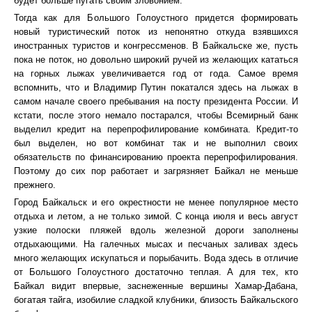
будет больше пугать своим зловонием.
Тогда как для Большого Голоустного придется формировать
новый туристический поток из непонятно откуда взявшихся
иностранных туристов и конгрессменов. В Байкальске же, пусть
пока не поток, но довольно широкий ручей из желающих кататься
на горных лыжах увеличивается год от года. Самое время
вспомнить, что и Владимир Путин покатался здесь на лыжах в
самом начале своего пребывания на посту президента России. И
кстати, после этого немало постарался, чтобы Всемирный банк
выделил кредит на перепрофилирование комбината. Кредит-то
был выделен, но вот комбинат так и не выполнил своих
обязательств по финансированию проекта перепрофилирования.
Поэтому до сих пор работает и загрязняет Байкал не меньше
прежнего.
Город Байкальск и его окрестности не менее популярное место
отдыха и летом, а не только зимой. С конца июля и весь август
узкие полоски пляжей вдоль железной дороги заполнены
отдыхающими. На галечных мысах и песчаных заливах здесь
много желающих искупаться и порыбачить. Вода здесь в отличие
от Большого Голоустного достаточно теплая. А для тех, кто
Байкал видит впервые, заснеженные вершины Хамар-Дабана,
богатая тайга, изобилие сладкой клубники, близость Байкальского