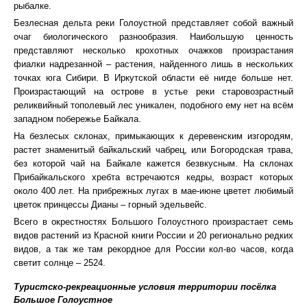
рыбалке.
Безлесная дельта реки Голоустной представляет собой важный
очаг биологического разнообразия. Наибольшую ценность
представляют несколько крохотных очажков произрастания
фиалки надрезанной – растения, найденного лишь в нескольких
точках юга Сибири. В Иркутской области её нигде больше нет.
Произрастающий на острове в устье реки старовозрастный
реликвийный тополевый лес уникален, подобного ему нет на всём
западном побережье Байкала.
На безлесых склонах, примыкающих к деревенским изгородям,
растет знаменитый байкальский чабрец, или Богородская трава,
без которой чай на Байкале кажется безвкусным. На склонах
Прибайкальского хребта встречаются кедры, возраст которых
около 400 лет. На прибрежных лугах в мае-июне цветет любимый
цветок принцессы Дианы – горный эдельвейс.
Всего в окрестностях Большого Голоустного произрастает семь
видов растений из Красной книги России и 20 регионально редких
видов, а так же там рекордное для России кол-во часов, когда
светит солнце – 2524.
Туристско-рекреационные условия территории посёлка
Большое Голоустное