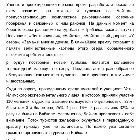
Ученые и проектировщики в разное время разработали несколько
схем развития зон отдыха и туризма на Байкале,
предусматривающих комплексное рекреационное освоение
побережья и связанных с ним районов. На данный момент на
берегах озера расположены тур базы: «Прибайкальская», «Бухта
Песчаная», «Листвяничная», «Байкал», «Байкальский дворик», «У
озера», «Зама» и многие другие. В ближайшее времяу сохранит в
памяти величественные картины этого озера, обрамленного
высокими хребтами. местные.
р будут построены новые турбазы, появится кольцевой
теплоходный маршрут по озеру. Предполагается разнообразное
обслуживание, как местных туристов, так и приезжих, в том числе
и иностранных.
Судя по опросу, проведенному среди учителей и учащихся Усть-
Илимского экспериментального лицея, в котором приняли участие
110 человек, отдых на Байкале пользуется популярностью: 27%-
были там 3 и более раз, 25%- 1 раз, 16%- 2 раза и лишь 32% ни
разу не были на Байкале. Несомненно, Байкал привлекает к себе
внимание. Поток туристов желающих окунуться в первозданную
красоту природы уже не остановить. Но важно уже сегодня
грамотно организовать туризм на Байкале.