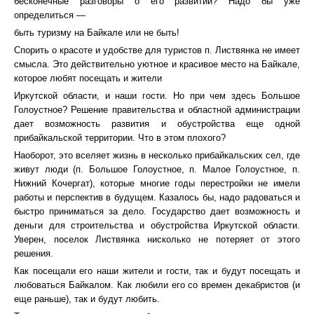
бесконечные разговоры о его развитии? Надо бы уже
определиться —
быть туризму на Байкале или не быть!
Спорить о красоте и удобстве для туристов п. Листвянка не имеет
смысла. Это действительно уютное и красивое место на Байкале,
которое любят посещать и жители
Иркутской области, и наши гости. Но при чем здесь Большое
Голоустное? Решение правительства и областной администрации
дает возможность развития и обустройства еще одной
прибайкальской территории. Что в этом плохого?
Наоборот, это вселяет жизнь в несколько прибайкальских сел, где
живут люди (п. Большое Голоустное, п. Малое Голоустное, п.
Нижний Кочергат), которые многие годы перестройки не имели
работы и перспектив в будущем. Казалось бы, надо радоваться и
быстро приниматься за дело. Государство дает возможность и
деньги для строительства и обустройства Иркутской области.
Уверен, поселок Листвянка нисколько не потеряет от этого
решения.
Как посещали его наши жители и гости, так и будут посещать и
любоваться Байкалом. Как любили его со времен декабристов (и
еще раньше), так и будут любить.