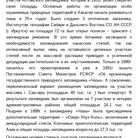
участок Алтайского заповедника, который в 1951г. резко сократил
свою площадь. Основные работы по организации особо
охраняемых природных территорий в Хакасии начали развиваться
лишь в 70-х годах. Было создано 3 охотничьих заказника,
Институтом географии Сибири и Дальнего Востока СО АН СССР
(г. Иркутск) на площади 72 га был открыт полигон – трансепт с
заповедным режимом. В это время ботаники заговорили о
необходимости заповедования хакасских степей, так как
интенсивный выпас овец на оставшихся целинных участках
степей после их массовой распашки приводил к усиленной
деградации растительности и их опустыниванию. Только в 1990г.
началось его проектирование и уже в 1991г. вышло
Постановление Совета Министров РСФСР «Об организации
государственного природного заповедника «Чазы». К сожалению,
первоначальный вариант размещения заповедника на участке
массива г. Саксары (площадью 40 тыс. га. ) был отвергнут. В
результате заповедник был организован на 7 участках в четырех
административных районах общей площадью 24,1 тыс. га.
Позднее в 1998г. к заповеднику «Чазы» была присоединена
дополнительная территория – «Озеро Улух-Коль», включенная в
международный список Ключевых орнитологических территорий
Азии и общая площадь заповедника возросла до 27,3 тыс. га.
Основными целями степных участков заповедника являются: