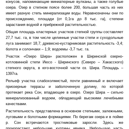
конусов, напоминающие миниатюрные вулканы, а также голубые
озера. Озер в степном поясе более 200, большая часть из них
имеет разную степь минерализации воды. Неравнозначны они по
происхождению, площади (от 0,1га до 8 тыс. га), степени
зарастания водной и прибрежной растительностью.
Общая площадь кластерных участков степной группы составляет
27,7 тыс. га, в том числе целинные участки степи и суходольные
луга занимают 18,7; древесно-кустарниковая растительность -3,4;
болота и солончаки – 1,9; водоемы -3,7 тыс. га.
Участок «Озеро Шира» расположен в Ширинской озерно-
котловинной степи Июсо - Ширинского (Северо – Хакасского)
степного округа, в юго-восточной части оз. Шира. Площадь –
1397га.
Рельеф участка слабохолмистый, почти равнинный и включает
приозерные террасы и заболоченную долину, по которой
протекает река Сон, впадающее в озеро. Озеро Шира – сильно
минерализованный водоем, обладающий высокими лечебными
качествами.
Растительность представлена в основном степными, залежными,
луговыми и болотными формациями. По берегам озера и в пойме
р. Сон встречаются тростниковые заросли. Здесь же
произрастают небольшие куртины ивняка. Небольшую часть