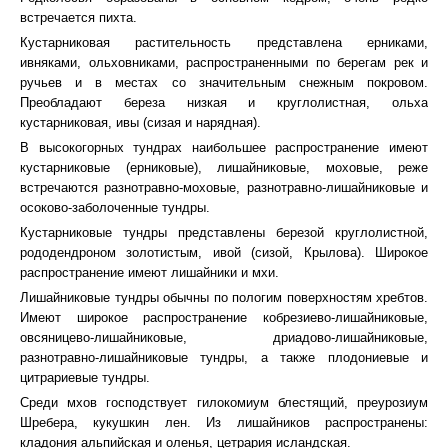
встречается пихта.
Кустарниковая растительность представлена ерниками,
ивняками, ольховниками, распространенными по берегам рек и
ручьев и в местах со значительным снежным покровом.
Преобладают береза низкая и круглолистная, ольха
кустарниковая, ивы (сизая и нарядная).
В высокогорных тундрах наибольшее распространение имеют
кустарниковые (ерниковые), лишайниковые, моховые, реже
встречаются разнотравно-моховые, разнотравно-лишайниковые и
осоково-заболоченные тундры.
Кустарниковые тундры представлены березой круглолистной,
рододендроном золотистым, ивой (сизой, Крылова). Широкое
распространение имеют лишайники и мхи.
Лишайниковые тундры обычны по пологим поверхностям хребтов.
Имеют широкое распространение кобрезиево-лишайниковые,
овсяницево-лишайниковые, дриадово-лишайниковые,
разнотравно-лишайниковые тундры, а также плодониевые и
цитрариевые тундры.
Среди мхов господствует гилокомиум блестящий, преурозиум
Шребера, кукушкин лен. Из лишайников распространены:
кладония альпийская и оленья, цетрария исландская.