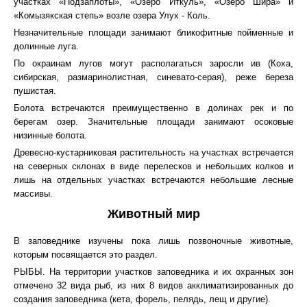
участках «Подзаплоты», «Озеро Иткуль», «Озеро Шира» и
«Комызякская степь» возле озера Улух - Коль.
Незначительные площади занимают бликофитные пойменные и
долинные луга.
По окраинам лугов могут располагаться заросли ив (Коха,
сибирская, размаринолистная, синевато-серая), реже береза
пушистая.
Болота встречаются преимущественно в долинах рек и по
берегам озер. Значительные площади занимают осоковые
низинные болота.
Древесно-кустарниковая растительность на участках встречается
на северных склонах в виде перелесков и небольших колков и
лишь на отдельных участках встречаются небольшие лесные
массивы.
Животный мир
В заповеднике изучены пока лишь позвоночные животные,
которым посвящается это раздел.
РЫБЫ. На территории участков заповедника и их охранных зон
отмечено 32 вида рыб, из них 8 видов акклиматизированных до
создания заповедника (кета, форель, пелядь, лещ и другие).