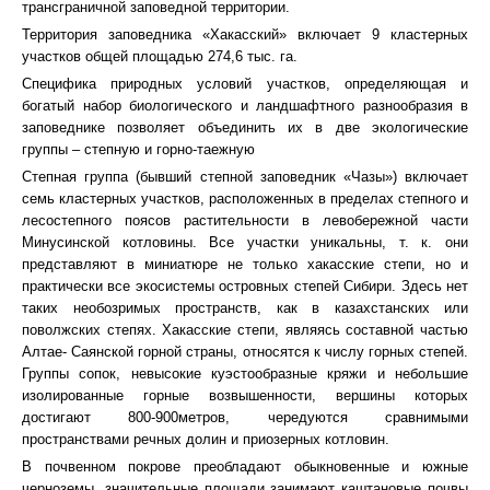
трансграничной заповедной территории.
Территория заповедника «Хакасский» включает 9 кластерных
участков общей площадью 274,6 тыс. га.
Специфика природных условий участков, определяющая и
богатый набор биологического и ландшафтного разнообразия в
заповеднике позволяет объединить их в две экологические
группы – степную и горно-таежную
Степная группа (бывший степной заповедник «Чазы») включает
семь кластерных участков, расположенных в пределах степного и
лесостепного поясов растительности в левобережной части
Минусинской котловины. Все участки уникальны, т. к. они
представляют в миниатюре не только хакасские степи, но и
практически все экосистемы островных степей Сибири. Здесь нет
таких необозримых пространств, как в казахстанских или
поволжских степях. Хакасские степи, являясь составной частью
Алтае- Саянской горной страны, относятся к числу горных степей.
Группы сопок, невысокие куэстообразные кряжи и небольшие
изолированные горные возвышенности, вершины которых
достигают 800-900метров, чередуются сравнимыми
пространствами речных долин и приозерных котловин.
В почвенном покрове преобладают обыкновенные и южные
черноземы, значительные площади занимают каштановые почвы