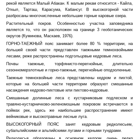
рекой является Малый Абакан. К малым рекам относится - Кайла,
Откыл, Тарташ, Карасума, Кабансуг. В высокогорной части
разбросаны многочисленные небольшие горные каровые озера.
Растительный покров. Особенностью участка заповедника
является то, что он расположен на границе 3 геоботанических
округов (Куминова, Маскаев, 1976).
ГОРНО-ТАЕЖНЫЙ пояс занимает более 80 % территории, на
большей своей части представлен таежными темнохвойными
лесами, реже распространены подгольцовые кедровые леса.
Почвы таежные, торфянисто-перегнойные, длительно
сезонномерзлотные и горно-таежные, перегнойные оподзоленные.
Таежные темнохвойные леса представлены кедром и пихтой,
которые на большей части территории образуют смешанные
насаждения кедрово-пихтовые или пихтово-кедровые.
Смешанные долинные леса с кустарниковым подлеском и
травяно-кустарничково-зеленомошным покровом встречаются в
поймах рек, здесь же наибольшее распространение имеют
вейниковые и высокотравные лесные луга.
ВЫСОКОГОРНЫЙ ПОЯС занят кедровым редколесьем,
субальпийскими и альпийскими лугами и горными тундрами.
Редколесья образованы в основном кедром, очень редко