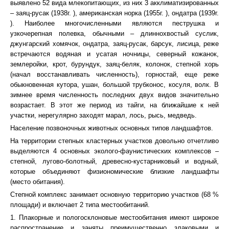
выявлено 52 вида млекопитающих, из них 3 акклиматизированных
– заяц-русак (1938г. ), американская норка (1955г. ), ондатра (1939г.
). Наиболее многочисленными являются пеструшка и
узкочерепная полевка, обычными – длиннохвостый суслик,
джунгарский хомячок, ондатра, заяц-русак, барсук, лисица, реже
встречаются водяная и усатая ночницы, северный кожанок,
землеройки, крот, бурундук, заяц-беляк, колонок, степной хорь
(начал восстанавливать численность), горностай, еще реже
обыкновенная кутора, ушан, большой трубконос, косуля, волк. В
зимнее время численность последних двух видов значительно
возрастает. В этот же период из тайги, на ближайшие к ней
участки, нерегулярно заходят марал, лось, рысь, медведь.
Население позвоночных животных основных типов ландшафтов.
На территории степных кластерных участков довольно отчетливо
выделяются 4 основных эколого-фаунистических комплексов –
степной, лугово-болотный, древесно-кустарниковый и водный,
которые объединяют физиономические близкие ландшафты
(место обитания).
Степной комплекс занимает основную территорию участков (68 %
площади) и включает 2 типа местообитаний.
1. Плакорные и пологосклоновые местообитания имеют широкое
распространение и заняты преимущественно злаковыми и