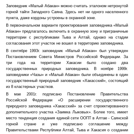
Заповедник «Малый Абакан» можно считать эталоном нетронутой
горной тайги Западного Саяна. Здесь нет ни одного населенного
пункта, даже кордоны устроены в охранной зоне.
В первоначальном варианте проектирования заповедника «Малый
Абакан» предлагалось включить в охранную зону и приграничные
территории с республиками Тыва и Алтай, однако на стадии
согласования этот участок не вошел в территорию заповедника.
В сентябре 1993г. заповедник «Малый Абакан» был утвержден
Постановлением Совета Министров Российской Федерации. За
три года на территории Хакасии было создано два
государственных природных заповедника. В ноябре 1999г.
заповедники «Чазы» и «Малый Абакан» были объединены в один
государственный природный заповедник «Хакасский», состоящий
из 8 кластерных участков.
В мае 2001г. подписано Постановление Правительства
Российской Федерации «О расширении государственного
природного заповедника «Хакасский» за счет спроектированного
дополнительного участка «Заимка Лыковых». Более того, имеет
место тенденция создания единой сети ООПТ в Алтае - Саянской
горной стране и уже подписано соглашение между
Правительствами Республики Алтай, Тыва и Хакасия о создании