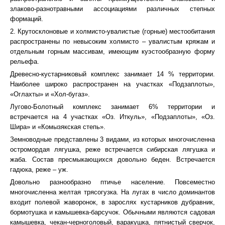
злаково-разнотравными ассоциациями различных степных
формаций.
2. Крутосклоновые и холмисто-увалистые (горные) местообитания
распространены по невысоким холмисто – увалистым кряжам и
отдельным горным массивам, имеющим куэстообразную форму
рельефа.
Древесно-кустарниковый комплекс занимает 14 % территории.
Наиболее широко распространен на участках «Подзаплоты»,
«Оглахты» и «Хол-бугаз».
Лугово-Болотный комплекс занимает 6% территории и
встречается на 4 участках «Оз. Иткуль», «Подзаплоты», «Оз.
Шира» и «Комызякская степь».
Земноводные представлены 3 видами, из которых многочисленна
остромордая лягушка, реже встречается сибирская лягушка и
жаба. Состав пресмыкающихся довольно беден. Встречается
гадюка, реже – уж.
Довольно разнообразно птичье население. Повсеместно
многочисленна желтая трясогузка. На лугах в число доминантов
входит полевой жаворонок, в зарослях кустарников дубравник,
бормотушка и камышевка-барсучок. Обычными являются садовая
камышевка, чекан-черноголовый, варакушка, пятнистый сверчок,