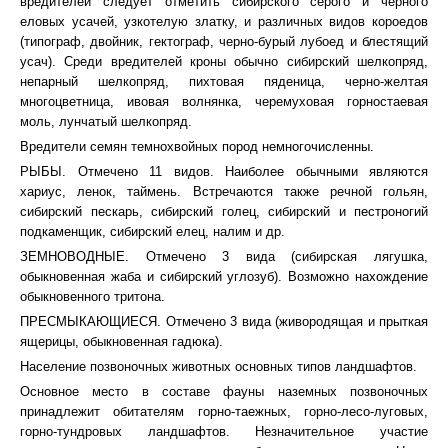
вредителей следует отметить сибирского серого и черного
еловых усачей, узкотелую златку, и различных видов короедов
(типограф, двойник, гектограф, черно-бурый лубоед и блестящий
усач). Среди вредителей кроны обычно сибирский шелкопряд,
непарный шелкопряд, пихтовая пяденица, черно-желтая
многоцветница, ивовая волнянка, черемуховая горностаевая
моль, лунчатый шелкопряд.
Вредители семян темнохвойных пород немногочисленны.
РЫБЫ. Отмечено 11 видов. Наиболее обычными являются
хариус, ленок, таймень. Встречаются также речной гольян,
сибирский пескарь, сибирский голец, сибирский и пестроногий
подкаменщик, сибирский елец, налим и др.
ЗЕМНОВОДНЫЕ. Отмечено 3 вида (сибирская лягушка,
обыкновенная жаба и сибирский углозуб). Возможно нахождение
обыкновенного тритона.
ПРЕСМЫКАЮЩИЕСЯ. Отмечено 3 вида (живородящая и прыткая
ящерицы, обыкновенная гадюка).
Население позвоночных животных основных типов ландшафтов.
Основное место в составе фауны наземных позвоночных
принадлежит обитателям горно-таежных, горно-лесо-луговых,
горно-тундровых ландшафтов. Незначительное участие