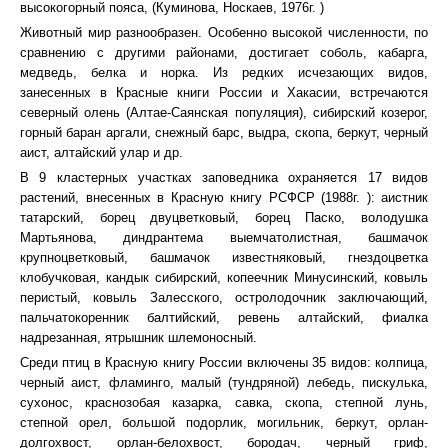
высокогорный пояса, (Куминова, Носкаев, 1976г. )
Животный мир разнообразен. Особенно высокой численности, по
сравнению с другими районами, достигает соболь, кабарга,
медведь, белка и норка. Из редких исчезающих видов,
занесенных в Красные книги России и Хакасии, встречаются
северный олень (Алтае-Саянская популяция), сибирский козерог,
горный баран аргали, снежный барс, выдра, скопа, беркут, черный
аист, алтайский улар и др.
В 9 кластерных участках заповедника охраняется 17 видов
растений, внесенных в Красную книгу РСФСР (1988г. ): аистник
татарский, борец двуцветковый, борец Паско, володушка
Мартьянова, диндрантема выемчатолистная, башмачок
крупноцветковый, башмачок известняковый, гнездоцветка
клобучковая, кандык сибирский, копеечник Минусинский, ковыль
перистый, ковыль Залесского, остролодочник заключающий,
пальчатокоренник балтийский, ревень алтайский, фиалка
надрезанная, ятрышник шлемоносный.
Среди птиц в Красную книгу России включены 35 видов: колпица,
черный аист, фламинго, малый (тундряной) лебедь, пискулька,
сухонос, краснозобая казарка, савка, скопа, степной лунь,
степной орел, большой подорлик, могильник, беркут, орлан-
долгохвост, орлан-белохвост, бородач, черный гриф,