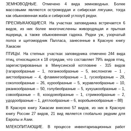
ЗЕМНОВОДНЫЕ. Отмечено 4 вида земноводных. Более
массовыми являются остромордая и сибирская лягушки, тогда
как обыкновенная жаба и сибирский углозуб редки.
ПРЕСМЫКАЮЩИЕСЯ. На участках заповедника встречается 6
видов, из них более многочисленны живородящая и прыткая
ящерица, а также обыкновенная гадюка. Редки уж, узорчатый
полоз и щитомордник Палласа, занесенные в Красную книгу
Хакасии
ПТИЦЫ. На степных участках заповедника отмечено 244 вида
птиц, относящихся к 18 отрядам, что составляет 79% видов птиц,
зарегистрированных в Минусинской котловине - 315 видов
(гагарообразные – 1, поганкообразные – 5, веслоногие – 1 ,
аистообразные – 4, фламингообразные – 1, гусеобразные – 29,
соколообразные – 26, курообразные – 5, журавлеобразные – 10,
ржанкообразные – 50, голубеобразные – 5, кукушкообразные – 1,
совообразные – 8, козодоеобразные – 1, стрижеобразные – 2,
удодообразные – 1, дятлообразные – 6, воробьинообразные – 88)
В Красную книгу Хакасии внесено 57 видов, из них в Красную
книгу России 27 видов, 21 вид является глобально редким для
Европы и Азии.
МЛЕКОПИТАЮЩИЕ. В процессе инвентаризационных работ