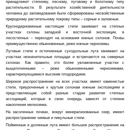
принадлежит степному, лесному, луговому и болотному типу
растительности. В результате хозяйственной деятельности
человека до заповедования были сформированы несвойственные
природному растительному покрову типы – сорные и залежные.
Крупнодерновинные настоящие степи занимают на степных
участках склоны западной и восточной экспозиции, в
лесостепных – переходят на основания южных склонов. Почвы
преимущественно обыкновенные, реже южные черноземы.
Луговые степи и остепненные суходольные луга занимают на
участках незначительные площади и встречаются на северных
склонах. Как правило, это более увлажненные участки с
выщелоченными – реже обыкновенными черноземами,
характеризующимися высоким плодородием.
Широкое распространение на всех участках имеют каменистые
степи, приуроченные к крутым склонам южным экспозициям и
представляющие собой разные стадии развития степных
ассоциаций, которые в свою очередь зависят от степени
накопления мелкозема.
На засоленных почвах, вокруг минерализованных озер, имеют
распространение чиевые и пикульные степи.
Пойменные и долинные луга имеют большое распространение на