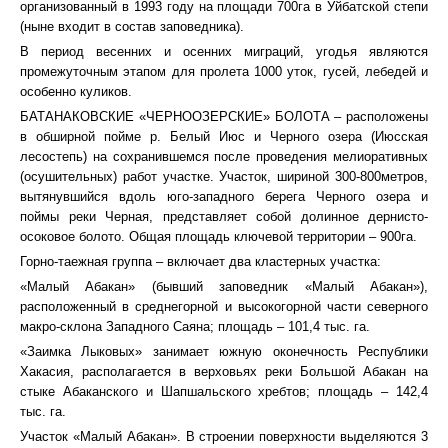
организованный в 1993 году на площади 700га в Уйбатской степи
(ныне входит в состав заповедника).
В период весенних и осенних миграций, угодья являются
промежуточным этапом для пролета 1000 уток, гусей, лебедей и
особенно куликов.
БАТАНАКОВСКИЕ «ЧЕРНООЗЕРСКИЕ» БОЛОТА – расположены
в обширной пойме р. Белый Июс и Черного озера (Июсская
лесостепь) на сохранившемся после проведения мелиоративных
(осушительных) работ участке. Участок, шириной 300-800метров,
вытянувшийся вдоль юго-западного берега Черного озера и
поймы реки Черная, представляет собой долинное дернисто-
осоковое болото. Общая площадь ключевой территории – 900га.
Горно-таежная группа – включает два кластерных участка:
«Малый Абакан» (бывший заповедник «Малый Абакан»),
расположенный в среднегорной и высокогорной части северного
макро-склона Западного Саяна; площадь – 101,4 тыс. га.
«Заимка Лыковых» занимает южную оконечность Республики
Хакасия, располагается в верховьях реки Большой Абакан на
стыке Абаканского и Шапшальского хребтов; площадь – 142,4
тыс. га.
Участок «Малый Абакан». В строении поверхности выделяются 3