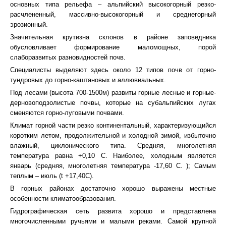
основных типа рельефа – альпийский высокогорный резко-
расчлененный, массивно-высокогорный и среднегорный
эрозионный.
Значительная крутизна склонов в районе заповедника
обусловливает формирование маломощных, порой
слаборазвитых разновидностей почв.
Специалисты выделяют здесь около 12 типов почв от горно-
тундровых до горно-каштановых и аллювиальных.
Под лесами (высота 700-1500м) развиты горные лесные и горные-
дерновоподзолистые почвы, которые на субальпийских лугах
сменяются горно-луговыми почвами.
Климат горной части резко континентальный, характеризующийся
коротким летом, продолжительной и холодной зимой, избыточно
влажный, циклонического типа. Средняя, многолетняя
температура равна +0,10 С. Наиболее, холодным является
январь (средняя, многолетняя температура -17,60 С. ); Самым
теплым – июль (t +17,40С).
В горных районах достаточно хорошо выражены местные
особенности климатообразования.
Гидрографическая сеть развита хорошо и представлена
многочисленными ручьями и малыми реками. Самой крупной