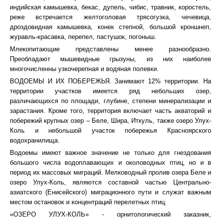
индийская камышевка, бекас, дупель, чибис, травник, коростель,
реже встречается желтоголовая трясогузка, чечевица,
дроздовидная камышевка, конек степной, большой кроншнеп,
журавль-красавка, перепел, пастушок, погоныш.
Млекопитающие представлены менее разнообразно.
Преобладают мышевидные грызуны, из них наиболее
многочисленны узкочерепная и водяная полевки.
ВОДОЕМЫ И ИХ ПОБЕРЕЖЬЯ. Занимают 12% территории. На
территории участков имеется ряд небольших озер,
различающихся по площади, глубине, степени минерализации и
зарастания. Кроме того, территория включает часть акваторий и
побережий крупных озер – Беле, Шира, Иткуль, также озеро Улух-
Коль и небольшой участок побережья Красноярского
водохранилища.
Водоемы имеют важное значение не только для гнездования
большого числа водоплавающих и околоводных птиц, но и в
период их массовых миграций. Мелководный пролив озера Беле и
озеро Улух-Коль, являются составной частью Центрально-
азиатского (Енисейского) миграционного пути и служат важным
местом остановок и концентраций перелетных птиц.
«ОЗЕРО УЛУХ-КОЛЬ» - орнитологический заказник,