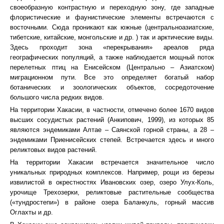
своеобразную контрастную и переходную зону, где западные
флористические и фаунистические элементы встречаются с
восточными. Сюда проникают как южные (центральноазиатские,
тибетские, китайские, монгольские и др. ) так и арктические виды.
Здесь проходит зона «перекрывания» ареалов ряда
географических популяций, а также наблюдается мощный поток
перелетных птиц на Енисейском (Центрально – Азиатском)
миграционном пути. Все это определяет богатый набор
ботанических и зоологических объектов, сосредоточение
большого числа редких видов.
На территории Хакасии, в частности, отмечено более 1670 видов
высших сосудистых растений (Анкипович, 1999), из которых 85
являются эндемиками Алтае – Саянской горной страны, а 28 –
эндемиками Приенисейских степей. Встречается здесь и много
реликтовых видов растений.
На территории Хакасии встречается значительное число
уникальных природных комплексов. Например, рощи из березы
извилистой в окрестностях Ивановских озер, озеро Улух-Коль,
урочище Трехозерки, реликтовые растительные сообщества
(«тундростепи») в районе озера Баланкуль, горный массив
Оглахты и др.