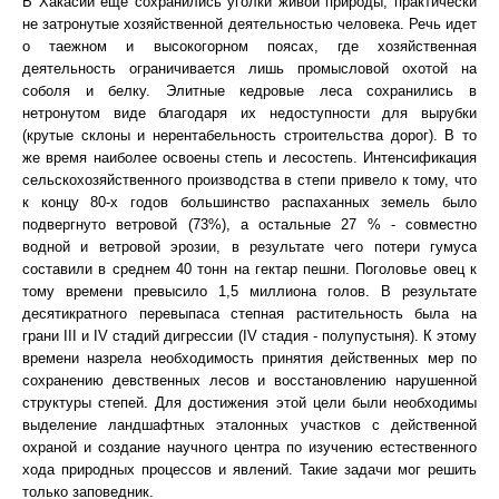
В Хакасии еще сохранились уголки живой природы, практически
не затронутые хозяйственной деятельностью человека. Речь идет
о таежном и высокогорном поясах, где хозяйственная
деятельность ограничивается лишь промысловой охотой на
соболя и белку. Элитные кедровые леса сохранились в
нетронутом виде благодаря их недоступности для вырубки
(крутые склоны и нерентабельность строительства дорог). В то
же время наиболее освоены степь и лесостепь. Интенсификация
сельскохозяйственного производства в степи привело к тому, что
к концу 80-х годов большинство распаханных земель было
подвергнуто ветровой (73%), а остальные 27 % - совместно
водной и ветровой эрозии, в результате чего потери гумуса
составили в среднем 40 тонн на гектар пешни. Поголовье овец к
тому времени превысило 1,5 миллиона голов. В результате
десятикратного перевыпаса степная растительность была на
грани III и IV стадий дигрессии (IV стадия - полупустыня). К этому
времени назрела необходимость принятия действенных мер по
сохранению девственных лесов и восстановлению нарушенной
структуры степей. Для достижения этой цели были необходимы
выделение ландшафтных эталонных участков с действенной
охраной и создание научного центра по изучению естественного
хода природных процессов и явлений. Такие задачи мог решить
только заповедник.