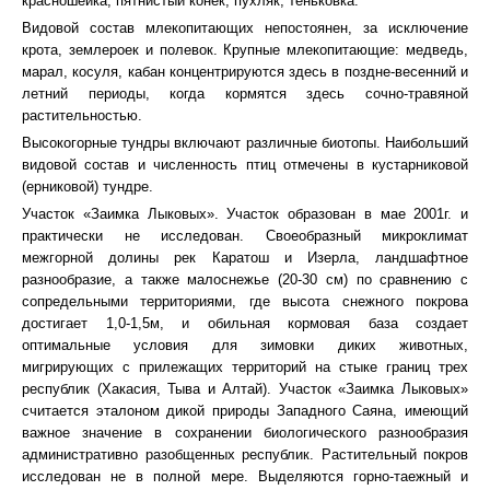
красношейка, пятнистый конек, пухляк, теньковка.
Видовой состав млекопитающих непостоянен, за исключение
крота, землероек и полевок. Крупные млекопитающие: медведь,
марал, косуля, кабан концентрируются здесь в поздне-весенний и
летний периоды, когда кормятся здесь сочно-травяной
растительностью.
Высокогорные тундры включают различные биотопы. Наибольший
видовой состав и численность птиц отмечены в кустарниковой
(ерниковой) тундре.
Участок «Заимка Лыковых». Участок образован в мае 2001г. и
практически не исследован. Своеобразный микроклимат
межгорной долины рек Каратош и Изерла, ландшафтное
разнообразие, а также малоснежье (20-30 см) по сравнению с
сопредельными территориями, где высота снежного покрова
достигает 1,0-1,5м, и обильная кормовая база создает
оптимальные условия для зимовки диких животных,
мигрирующих с прилежащих территорий на стыке границ трех
республик (Хакасия, Тыва и Алтай). Участок «Заимка Лыковых»
считается эталоном дикой природы Западного Саяна, имеющий
важное значение в сохранении биологического разнообразия
административно разобщенных республик. Растительный покров
исследован не в полной мере. Выделяются горно-таежный и