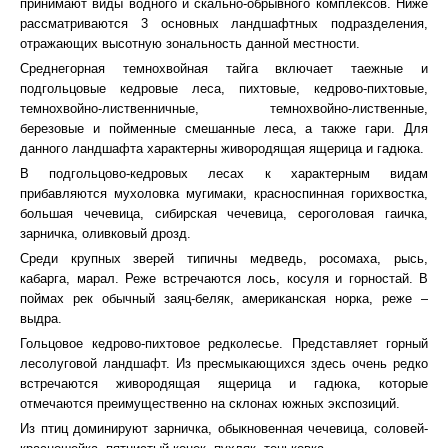
принимают виды водного и скально-обрывного комплексов. Ниже
рассматриваются 3 основных ландшафтных подразделения,
отражающих высотную зональность данной местности.
Среднегорная темнохвойная тайга включает таежные и
подгольцовые кедровые леса, пихтовые, кедрово-пихтовые,
темнохвойно-лиственничные, темнохвойно-лиственные,
березовые и пойменные смешанные леса, а также гари. Для
данного ландшафта характерны живородящая ящерица и гадюка.
В подгольцово-кедровых лесах к характерным видам
прибавляются мухоловка мугимаки, красноспинная горихвостка,
большая чечевица, сибирская чечевица, сероголовая гаичка,
зарничка, оливковый дрозд.
Среди крупных зверей типичны медведь, росомаха, рысь,
кабарга, марал. Реже встречаются лось, косуля и горностай. В
поймах рек обычный заяц-беляк, американская норка, реже –
выдра.
Гольцовое кедрово-пихтовое редколесье. Представляет горный
лесолуговой ландшафт. Из пресмыкающихся здесь очень редко
встречаются живородящая ящерица и гадюка, которые
отмечаются преимущественно на склонах южных экспозиций.
Из птиц доминируют зарничка, обыкновенная чечевица, соловей-