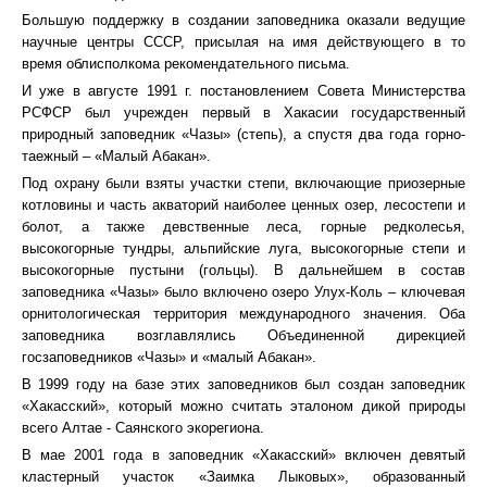
Большую поддержку в создании заповедника оказали ведущие
научные центры СССР, присылая на имя действующего в то
время облисполкома рекомендательного письма.
И уже в августе 1991 г. постановлением Совета Министерства
РСФСР был учрежден первый в Хакасии государственный
природный заповедник «Чазы» (степь), а спустя два года горно-
таежный – «Малый Абакан».
Под охрану были взяты участки степи, включающие приозерные
котловины и часть акваторий наиболее ценных озер, лесостепи и
болот, а также девственные леса, горные редколесья,
высокогорные тундры, альпийские луга, высокогорные степи и
высокогорные пустыни (гольцы). В дальнейшем в состав
заповедника «Чазы» было включено озеро Улух-Коль – ключевая
орнитологическая территория международного значения. Оба
заповедника возглавлялись Объединенной дирекцией
госзаповедников «Чазы» и «малый Абакан».
В 1999 году на базе этих заповедников был создан заповедник
«Хакасский», который можно считать эталоном дикой природы
всего Алтае - Саянского экорегиона.
В мае 2001 года в заповедник «Хакасский» включен девятый
кластерный участок «Заимка Лыковых», образованный