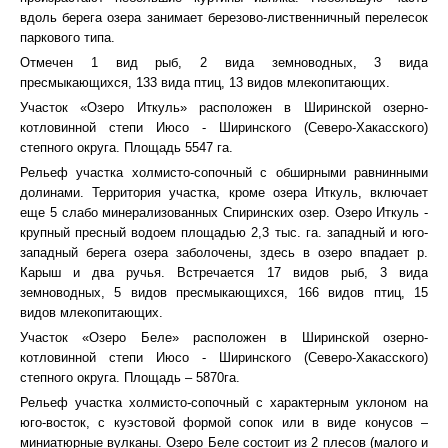
вдоль берега озера занимает березово-лиственничный перелесок
паркового типа.
Отмечен 1 вид рыб, 2 вида земноводных, 3 вида
пресмыкающихся, 133 вида птиц, 13 видов млекопитающих.
Участок «Озеро Иткуль» расположен в Ширинской озерно-
котловинной степи Июсо - Ширинского (Северо-Хакасского)
степного округа. Площадь 5547 га.
Рельеф участка холмисто-сопочный с обширными равнинными
долинами. Территория участка, кроме озера Иткуль, включает
еще 5 слабо минерализованных Спиринских озер. Озеро Иткуль -
крупный пресный водоем площадью 2,3 тыс. га. западный и юго-
западный берега озера заболочены, здесь в озеро впадает р.
Карыш и два ручья. Встречается 17 видов рыб, 3 вида
земноводных, 5 видов пресмыкающихся, 166 видов птиц, 15
видов млекопитающих.
Участок «Озеро Беле» расположен в Ширинской озерно-
котловинной степи Июсо - Ширинского (Северо-Хакасского)
степного округа. Площадь – 5870га.
Рельеф участка холмисто-сопочный с характерным уклоном на
юго-восток, с куэстовой формой сопок или в виде конусов –
миниатюрные вулканы. Озеро Беле состоит из 2 плесов (малого и