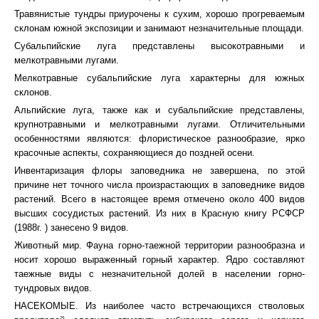
Травянистые тундры приурочены к сухим, хорошо прогреваемым
склонам южной экспозиции и занимают незначительные площади.
Субальпийские луга представлены высокотравными и
мелкотравными лугами.
Мелкотравные субальпийские луга характерны для южных
склонов.
Альпийские луга, также как и субальпийские представлены,
крупнотравными и мелкотравными лугами. Отличительными
особенностями являются: флористическое разнообразие, ярко
красочные аспекты, сохраняющиеся до поздней осени.
Инвентаризация флоры заповедника не завершена, по этой
причине нет точного числа произрастающих в заповеднике видов
растений. Всего в настоящее время отмечено около 400 видов
высших сосудистых растений. Из них в Красную книгу РСФСР
(1988г. ) занесено 9 видов.
Животный мир. Фауна горно-таежной территории разнообразна и
носит хорошо выраженный горный характер. Ядро составляют
таежные виды с незначительной долей в населении горно-
тундровых видов.
НАСЕКОМЫЕ. Из наиболее часто встречающихся стволовых