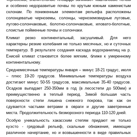
и особенно недоразвитые почвы по крутым южным каменистым
склонам. По пониженным элементам рельефа расположены
солонцеватые черноземы, солонцы, черноземовидные луговые,
лугово-солончаковые, болотно-солончаковые, иловато-болотные,
слоистые пойменные почвы и солончаки.
Климат резко континентальный, засушливый. Для него
характерны резкие колебания не только месячных, но и суточных
температур. В результате создания каскада водохранилищ на р.
Енисей климат становится более мягким, ближе к умеренному
континентальному.
Среднемесячные температуры января – минус 18-21 градус, июля
– плюс 19-20 градусов. Минимальные температуры воздуха
достигают минус 50-55 градусов, максимальные 35-40 градусов.
Осадков выпадает 250-350мм в год (в лесостепи до 500мм) и
преимущественно в теплый период. Зимой большая часть
поверхности степи лишена снежного покрова, так как он
сдувается частыми ветрами в овраги и другие заветренные
места. Продолжительность безморозного периода 110-120 дней.
Особую уникальность хакасским степям придают не только
куэсто - грядовый рельеф, скальные обнажения, имеющие
различное начертание, но и возвышенности в виде правильных