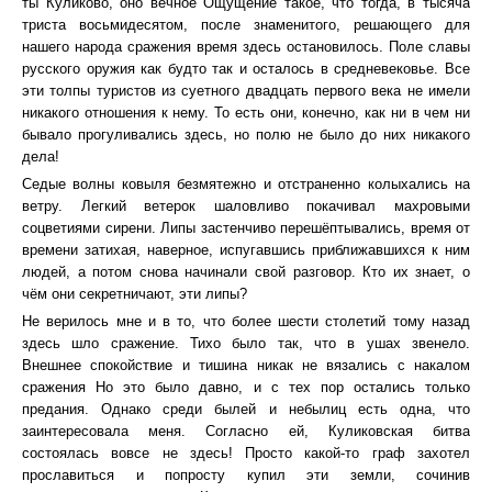
ты Куликово, оно вечное Ощущение такое, что тогда, в тысяча
триста восьмидесятом, после знаменитого, решающего для
нашего народа сражения время здесь остановилось. Поле славы
русского оружия как будто так и осталось в средневековье. Все
эти толпы туристов из суетного двадцать первого века не имели
никакого отношения к нему. То есть они, конечно, как ни в чем ни
бывало прогуливались здесь, но полю не было до них никакого
дела!
Седые волны ковыля безмятежно и отстраненно колыхались на
ветру. Легкий ветерок шаловливо покачивал махровыми
соцветиями сирени. Липы застенчиво перешёптывались, время от
времени затихая, наверное, испугавшись приближавшихся к ним
людей, а потом снова начинали свой разговор. Кто их знает, о
чём они секретничают, эти липы?
Не верилось мне и в то, что более шести столетий тому назад
здесь шло сражение. Тихо было так, что в ушах звенело.
Внешнее спокойствие и тишина никак не вязались с накалом
сражения Но это было давно, и с тех пор остались только
предания. Однако среди былей и небылиц есть одна, что
заинтересовала меня. Согласно ей, Куликовская битва
состоялась вовсе не здесь! Просто какой-то граф захотел
прославиться и попросту купил эти земли, сочинив