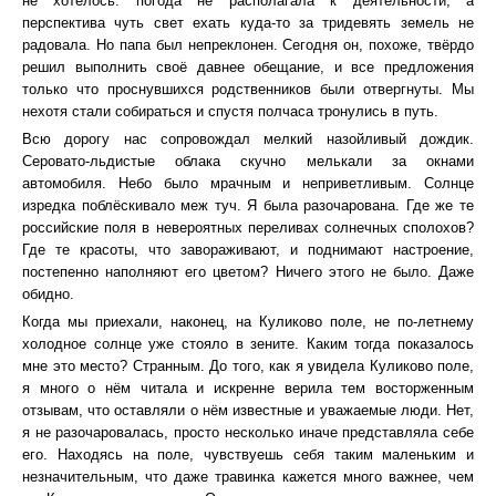
не хотелось: погода не располагала к деятельности, а
перспектива чуть свет ехать куда-то за тридевять земель не
радовала. Но папа был непреклонен. Сегодня он, похоже, твёрдо
решил выполнить своё давнее обещание, и все предложения
только что проснувшихся родственников были отвергнуты. Мы
нехотя стали собираться и спустя полчаса тронулись в путь.
Всю дорогу нас сопровождал мелкий назойливый дождик.
Серовато-льдистые облака скучно мелькали за окнами
автомобиля. Небо было мрачным и неприветливым. Солнце
изредка поблёскивало меж туч. Я была разочарована. Где же те
российские поля в невероятных переливах солнечных сполохов?
Где те красоты, что завораживают, и поднимают настроение,
постепенно наполняют его цветом? Ничего этого не было. Даже
обидно.
Когда мы приехали, наконец, на Куликово поле, не по-летнему
холодное солнце уже стояло в зените. Каким тогда показалось
мне это место? Странным. До того, как я увидела Куликово поле,
я много о нём читала и искренне верила тем восторженным
отзывам, что оставляли о нём известные и уважаемые люди. Нет,
я не разочаровалась, просто несколько иначе представляла себе
его. Находясь на поле, чувствуешь себя таким маленьким и
незначительным, что даже травинка кажется много важнее, чем