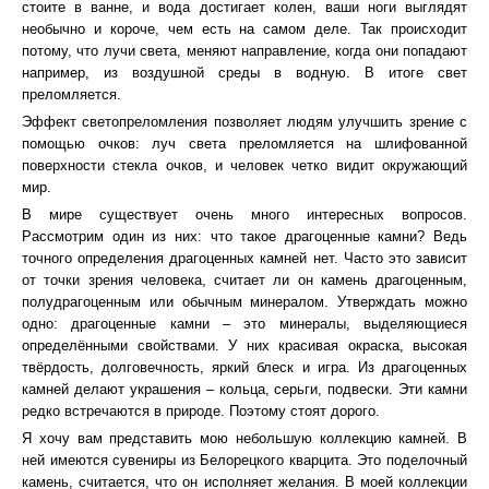
стоите в ванне, и вода достигает колен, ваши ноги выглядят
необычно и короче, чем есть на самом деле. Так происходит
потому, что лучи света, меняют направление, когда они попадают
например, из воздушной среды в водную. В итоге свет
преломляется.
Эффект светопреломления позволяет людям улучшить зрение с
помощью очков: луч света преломляется на шлифованной
поверхности стекла очков, и человек четко видит окружающий
мир.
В мире существует очень много интересных вопросов.
Рассмотрим один из них: что такое драгоценные камни? Ведь
точного определения драгоценных камней нет. Часто это зависит
от точки зрения человека, считает ли он камень драгоценным,
полудрагоценным или обычным минералом. Утверждать можно
одно: драгоценные камни – это минералы, выделяющиеся
определёнными свойствами. У них красивая окраска, высокая
твёрдость, долговечность, яркий блеск и игра. Из драгоценных
камней делают украшения – кольца, серьги, подвески. Эти камни
редко встречаются в природе. Поэтому стоят дорого.
Я хочу вам представить мою небольшую коллекцию камней. В
ней имеются сувениры из Белорецкого кварцита. Это поделочный
камень, считается, что он исполняет желания. В моей коллекции