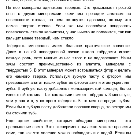
Не все минералы одинаково твердые. Это доказывает простой
опыт с двумя минералами: если мы проведем алмазом по
поверхности стекла, на нем останутся царапины, потому что
алмаз тверже стекла. Если же мы попробуем поцарапать
поверхность стекла кальцитом, у нас ничего не получится, так как
кальцит менее твердый, чем стекло.
Твёрдость минералов имеет большое практическое значение.
Даже в нашей повседневной жизни шкала твёрдости играет
важную роль, хотя многие из нас этого и не подозревают. Наши
зубы состоят преимущественно из апатита, минерала с
твёрдостью 5. В этот минерал может встраиваться фтор и делать
его намного твёрже. Используя зубную пасту с фтором, мы
превращаем апатит наших зубов во фтор-апатит и этим укрепляет
зубы. В зубную пасту добавляют мелкозернистый кальцит, более
известный как мел. Так как кальцит имеет твёрдость 3 меньшую,
чем у апатита, у которого твёрдость 5, то мел не вредит зубам.
Если бы в зубную пасту добавляли порошок кварца, то вскоре мы
бы сточили зубы.
Еще одним свойством, которым обладают минералы – это
преломление света. Этот эксперимент вы легко можете провести
сами, так как это явление можно наблюдать и с водой. Если вы