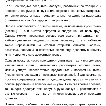
одновременно и работа с утюгом.
Если необходимо соединить лоскуты, различные по толщине и
плотности, например, из сукна или шерсти с шелковым ситцевым,
то тонкие лоскуты надо предварительно посадить на подкладку
(флизелин или любую другую тонкую ткань).
Нельзя использовать слишком ветхие, выношенные куски ткани
(ветошь) — они быстро порвутся и сведут на нет весь труд.
Однако мелко нарезанная ветошь еще может пригодиться для
набивки диванных подушек, игрушек, игольниц. Кстати, набивают
также нарезанными на кусочки старыми чулками, носками,
остатками поролона, а некоторые любят еще добавить в набивку
мяту и другие сухие ароматные травы.
Сшивая лоскуты, часто приходится учитывать, где у них долевое
направление нитей. Внимательно рассмотрев кусочек ткани,
можно увидеть переплетение продольных и поперечных нитей
(исключение составляют нетканые материалы). Если кромка на
лоскуте сохранилась, то нити, идущие вдоль кромки, — это нити
основы (долевые), а поперечные — уток. Если же кромка срезана,
то находят долевую так: берут в руки лоскут и растягивают в
разные стороны — там, где он тянется меньше всего, проходит
долевая.
Новые ткани, особенно хлопчатобумажные, при стирке садятся (в