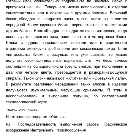
Готовый блок окончательно подровняйте по шаблону блока с
припуском на швы. Теперь его можно использовать в изделии
самостоятельно или в сочетании с другими блоками. Вариаций
блока «Квадрат в квадрате» очень много, часто он является
серединой более крупного блока, переплетается с элементами
других блоков. Блок «Квадрат в квадрате» очень интересен, когда
используются фрагментами, чаще всего это четвертинка блока.
Блоки с одним направлением спирали или в зеркальном
отражении имитируют гребни волн или космические вихри. Если
«потасовать» блоки в рисунках или уже сшитые, то можно
получить свои оригинальные варианты. Этот же блок, только
состоящий из большого числа треугольников, при исполнении в
два или четыре цвета, превращается в разворачивающуюся
спираль. Такой блоки называют «Улитка» или «Обезьянья лапа».
В результате различных чередований таких блоков в изделии
получаются изумительные, чарующие орнаменты. Я этим и
воспользовалась и выполнила подушку, по составленной
технологической карте.
Технология карта.
Изготовления подушки «Улитка»
№ Последовательность выполнения работы Графическое
изображение Инструменты, приспособления