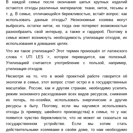
В каждой семье после окончания шитья крупных изделий
остаются отходы различных материалов: ткани, ниток, тесьмы и
т. д. В семье, отличающейся бережливостью, встаёт вопрос: как
использовать данные отходы? Неэкономные хозяева могут
выбросить остатки ниток, но тогда они потеряют возможностью
разнообразить свой интерьер, а также и гардероб. Поэтому в
семье может возникнуть необходимость утилизации отходов, их
использования в домашних целях.
Что же такое утилизация? Этот термин произошёл от латинского
слова < UTI LES >, которое переводится, как полезный.
Утилизацией считается употребление с пользой, например,
утилизация отходов.
Несмотря на то, что в моей проектной работе говорится об
экологии в семье, этот вопрос стоит остро и в государственных
масштабах. России, как и другим странам, необходимо усилить
режим экономного расходования всех видов ресурсов, снижения
их потерь, по–хозяйки, использовать энергические и другие
ресурсы в быту. Поэтому, если мы научимся использовать
отходы (к примеру, швейного производства) в семье, то у нас
появится чувство бережливости, что не может не сказаться на
государственном устройстве. Если мы хотим стать
действительными хозяевами в своём доме, то нам необходимо