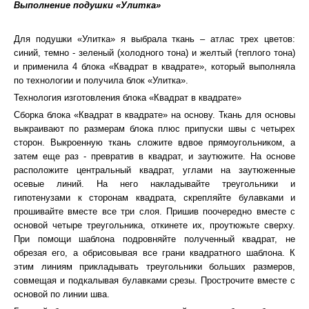
Выполнение подушки «Улитка»
Для подушки «Улитка» я выбрала ткань – атлас трех цветов:
синий, темно - зеленый (холодного тона) и желтый (теплого тона)
и применила 4 блока «Квадрат в квадрате», который выполняла
по технологии и получила блок «Улитка».
Технология изготовления блока «Квадрат в квадрате»
Сборка блока «Квадрат в квадрате» на основу. Ткань для основы
выкраивают по размерам блока плюс припуски швы с четырех
сторон. Выкроенную ткань сложите вдвое прямоугольником, а
затем еще раз - превратив в квадрат, и заутюжите. На основе
расположите центральный квадрат, углами на заутюженные
осевые линий. На него накладывайте треугольники и
гипотенузами к сторонам квадрата, скрепляйте булавками и
прошивайте вместе все три слоя. Пришив поочередно вместе с
основой четыре треугольника, откинете их, проутюжьте сверху.
При помощи шаблона подровняйте полученный квадрат, не
обрезая его, а обрисовывая все грани квадратного шаблона. К
этим линиям прикладывать треугольники больших размеров,
совмещая и подкалывая булавками срезы. Прострочите вместе с
основой по линии шва.