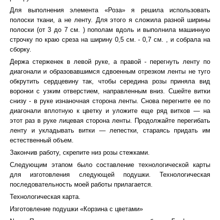
Для выполнения элемента «Роза» я решила использовать
полоски ткани, а не ленту. Для этого я сложила разной ширины
полоски (от 3 до 7 см. ) пополам вдоль и выполнила машинную
строчку по краю среза на ширину 0,5 см. - 0,7 см. , и собрала на
сборку.
Держа стерженек в левой руке, а правой - перегнуть ленту по
диагонали и образовавшимся сдвоенным отрезком ленты не туго
обкрутить сердцевину так, чтобы середина розы приняла вид
воронки с узким отверстием, направленным вниз. Сшейте витки
снизу - в руке изнаночная сторона ленты. Снова перегните ее по
диагонали вплотную к цветку и уложите еще ряд витков — на
этот раз в руке лицевая сторона ленты. Продолжайте перегибать
ленту и укладывать витки — лепестки, стараясь придать им
естественный объем.
Закончив работу, скрепите низ розы стежками.
Следующим этапом было составление технологической карты
для изготовления следующей подушки. Технологическая
последовательность моей работы прилагается.
Технологическая карта.
Изготовление подушки «Корзина с цветами»