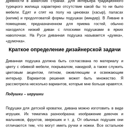
древности в азиатских странах. Для интерьера традиционного
турецкого жилища характерно отсутствие какой бы то ни было
мебели. Едят и спят на полу на циновках (хасыр), паласах
(килим) и продолговатой формы подушках (миндер). В Ливане в
помещении, предназначенном для приема гостей, обычно
находился низкий диван с плоскими подушками в ярких
наволочках. На Руси диванная подушка называется «думка»,
«думочка».
Краткое определение дизайнерской задачи
Диванная подушка должна быть согласована по материалу и
цвету с обивкой мебели, покрывалом, накидкой, а также служить
цветовым акцентом, пятном, оживляющим и освежающим
интерьер. Вариантов решения может быть множество. Я
рассмотрела несколько вариантов, которые мне больше нравятся.
Подушки – игрушки
Подушки для детской кроватки, дивана можно изготовить в виде
игрушек. Их тематика разнообразна: изображение девочек и
мальчиков, фруктов, зверюшек и т. д. От обычных подушек они
отличаются тем, что могут иметь ручки и ножки. Все остальное