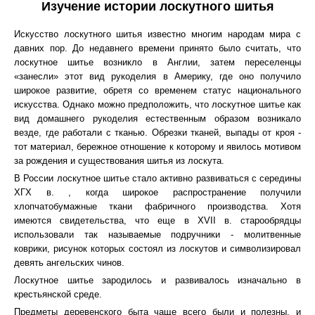
Изучение истории лоскутного шитья
Искусство лоскутного шитья известно многим народам мира с
давних пор. До недавнего времени принято было считать, что
лоскутное шитье возникло в Англии, затем переселенцы
«занесли» этот вид рукоделия в Америку, где оно получило
широкое развитие, обретя со временем статус национального
искусства. Однако можно предположить, что лоскутное шитье как
вид домашнего рукоделия естественным образом возникало
везде, где работали с тканью. Обрезки тканей, выпады от кроя -
тот материал, бережное отношение к которому и явилось мотивом
за рождения и существования шитья из лоскута.
В России лоскутное шитье стало активно развиваться с середины
ХГХ в. , когда широкое распространение получили
хлопчатобумажные ткани фабричного производства. Хотя
имеются свидетельства, что еще в XVII в. старообрядцы
использовали так называемые подручники - молитвенные
коврики, рисунок которых состоял из лоскутов и символизировал
девять ангельских чинов.
Лоскутное шитье зародилось и развивалось изначально в
крестьянской среде.
Предметы деревенского быта чаще всего были и полезны, и