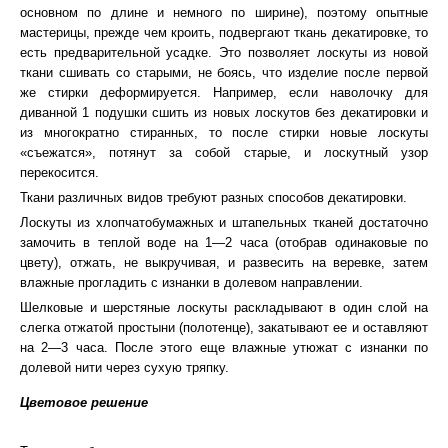
основном по длине и немного по ширине), поэтому опытные
мастерицы, прежде чем кроить, подвергают ткань декатировке, то
есть предварительной усадке. Это позволяет лоскуты из новой
ткани сшивать со старыми, не боясь, что изделие после первой
же стирки деформируется. Например, если наволочку для
диванной 1 подушки сшить из новых лоскутов без декатировки и
из многократно стиранных, то после стирки новые лоскуты
«съежатся», потянут за собой старые, и лоскутный узор
перекосится.
Ткани различных видов требуют разных способов декатировки.
Лоскуты из хлопчатобумажных и штапельных тканей достаточно
замочить в теплой воде на 1—2 часа (отобрав одинаковые по
цвету), отжать, не выкручивая, и развесить на веревке, затем
влажные прогладить с изнанки в долевом направлении.
Шелковые и шерстяные лоскуты раскладывают в один слой на
слегка отжатой простыни (полотенце), закатывают ее и оставляют
на 2—3 часа. После этого еще влажные утюжат с изнанки по
долевой нити через сухую тряпку.
Цветовое решение