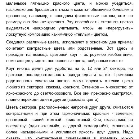
маленькое пятнышко красного цвета, и можно убедиться,
насколько оно бросается в глаза и кажется обманчиво большим в
сравнении, например, с соседним фиолетовым пятном, хотя по
размеру оно больше красного. Эту способность «теплых» цветов
выделяться необходимо учитывать, чтобы не «перегрузить»
лоскутную композицию каким-либо «теплым» цветом.
Соединяя различные цвета, используют в основном два приема:
сочетают контрастные цвета или родственные. Вот здесь и
приходит на помощь цветовой круг - остроумное изобретение,
помогающее увидеть все основные цвета, собранные вместе.
Круг иногда делят для удобства на 6, 12 или 24 сектора, но
цветовая последовательность всегда одна и та же. Примером
родственного сочетания цветов могут служить оттенки цвета
любого из секторов, скажем, красного. Оттенков — множество: от
ярко-красного до светло-розового. Все они прекрасно смотрятся,
плавно переходя один в другой («раскат» цвета).
Цвета секторов, расположенных напротив друг друга, считаются
контрастными и при этом гармоничными: красный - зеленый;
оранжевый - синий; желтый - фиолетовый. Они, оказавшись по
соседству (один «теплый», а другой «холодный»), становятся
более насыщенными и усиливают яркость друг друга. Надо
сказать, что контрастными сочетаниями в изделиях нужно