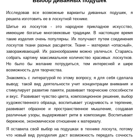
Выбор диванных подушек
Исследовав все возможные варианты диванных подушек, я
решила изготовить ее в лоскутной технике.
Шитье из лоскутов - это народное прикладное искусство,
имеющие богатые многовековые традиции. В настоящее время
такие изделия очень популярны. Их получают путем соединения
лоскутов ткани разных расцветок. Ткани – материал «опасный»,
завораживающий. Их разнообразием можно увлечься. Стараясь
собрать картину максимальное количество красивых лоскутков.
Но было бы желание потрудиться, тем интересней и шире
возможность для творчества.
Знакомясь с литературой по этому вопросу, я для себя сделала
вывод: такой вид деятельности учит концентрации внимания и
стимулирует развитие памяти, развивает творческие способности
и вкус. Развивает чувство цвета, композиционное решение, выбор
художественного образца, воспитывает усидчивость и терпение,
развивает образное и пространственное мышление, создавая
различные узоры, выдерживает ритм в композиции. Воспитывает
бережное, экономическое отношение к материалу.
Я оставила свой выбор на подушках в технике лоскута, потому
что новый вид рукоделия даст возможность передать сочность