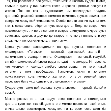
Тех, кто работает с лоскутами, тоже можно назвать художниками,
только в руках у них вместо кисти и красок цветные лоскуты и
иголка. Так же, как и художникам, им необходимо владеть
цветовой грамотой, которая поможет избежать грубых ошибок при
создании лоскутной «живописи». Особенно эти знания нужны тем,
кто, к сожалению, обделен чувством цвета. Ведь не секрет, что
некоторые чуть ли не с ясельного возраста интуитивно чувствуют
сочетание цветов, а другие до старости не могут вникнуть в эту
сложную и непостижимую для них науку.
Цвета условно распределили на две группы: «теплые» и
«холодные». «Теплые» — красный, оранжевый, желтый —
напоминают о солнце и тепле. «Холодные» — зеленый, голубой,
синий и фиолетовый (цвета воды и льда) — о холоде. Интересно,
что «тепло» и «холод» любого цвета зависят от того, какой
оттенок в нем преобладает. Например, если в зеленом
присутствует хоть немного желтого, то этот зеленый цвет
перестает быть «холодным», а становится «теплым».
Существует также нейтральная группа цветов — черный, белый и
серый.
Можно рассмотреть, как ведут себя «теплые» и «холодные»
цвета в кусочках тканей, для этого можно провести такой опыт:
внимательно рассмотреть лоскуток, на котором есть хотя бы