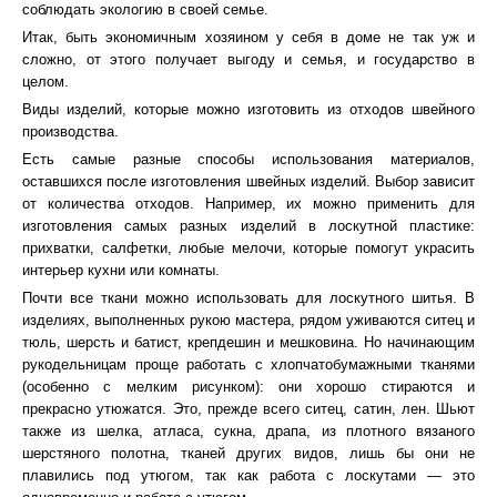
соблюдать экологию в своей семье.
Итак, быть экономичным хозяином у себя в доме не так уж и
сложно, от этого получает выгоду и семья, и государство в
целом.
Виды изделий, которые можно изготовить из отходов швейного
производства.
Есть самые разные способы использования материалов,
оставшихся после изготовления швейных изделий. Выбор зависит
от количества отходов. Например, их можно применить для
изготовления самых разных изделий в лоскутной пластике:
прихватки, салфетки, любые мелочи, которые помогут украсить
интерьер кухни или комнаты.
Почти все ткани можно использовать для лоскутного шитья. В
изделиях, выполненных рукою мастера, рядом уживаются ситец и
тюль, шерсть и батист, крепдешин и мешковина. Но начинающим
рукодельницам проще работать с хлопчатобумажными тканями
(особенно с мелким рисунком): они хорошо стираются и
прекрасно утюжатся. Это, прежде всего ситец, сатин, лен. Шьют
также из шелка, атласа, сукна, драпа, из плотного вязаного
шерстяного полотна, тканей других видов, лишь бы они не
плавились под утюгом, так как работа с лоскутами — это