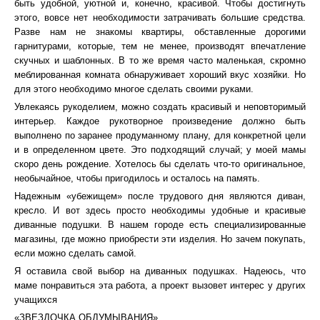
быть удобной, уютной и, конечно, красивой. Чтобы достигнуть
этого, вовсе нет необходимости затрачивать большие средства.
Разве нам не знакомы квартиры, обставленные дорогими
гарнитурами, которые, тем не менее, производят впечатление
скучных и шаблонных. В то же время часто маленькая, скромно
меблированная комната обнаруживает хороший вкус хозяйки. Но
для этого необходимо многое сделать своими руками.
Увлекаясь рукоделием, можно создать красивый и неповторимый
интерьер. Каждое рукотворное произведение должно быть
выполнено по заранее продуманному плану, для конкретной цели
и в определенном цвете. Это подходящий случай; у моей мамы
скоро день рождение. Хотелось бы сделать что-то оригинальное,
необычайное, чтобы пригодилось и осталось на память.
Надежным «убежищем» после трудового дня являются диван,
кресло. И вот здесь просто необходимы удобные и красивые
диванные подушки. В нашем городе есть специализированные
магазины, где можно приобрести эти изделия. Но зачем покупать,
если можно сделать самой.
Я оставила свой выбор на диванных подушках. Надеюсь, что
маме понравиться эта работа, а проект вызовет интерес у других
учащихся
«ЗВЕЗДОЧКА ОБДУМЫВАНИЯ»