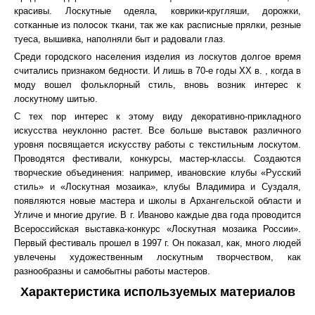
красивы. Лоскутные одеяла, коврики-кругляши, дорожки,
сотканные из полосок ткани, так же как расписные прялки, резные
туеса, вышивка, наполняли быт и радовали глаз.
Среди городского населения изделия из лоскутов долгое время
считались признаком бедности. И лишь в 70-е годы XX в. , когда в
моду вошел фольклорный стиль, вновь возник интерес к
лоскутному шитью.
С тех пор интерес к этому виду декоративно-прикладного
искусства неуклонно растет. Все больше выставок различного
уровня посвящается искусству работы с текстильным лоскутом.
Проводятся фестивали, конкурсы, мастер-классы. Создаются
творческие объединения: например, ивановские клубы «Русский
стиль» и «Лоскутная мозаика», клубы Владимира и Суздаля,
появляются новые мастера и школы в Архангельской области и
Угличе и многие другие. В г. Иваново каждые два года проводится
Всероссийская выставка-конкурс «Лоскутная мозаика России».
Первый фестиваль прошел в 1997 г. Он показал, как, много людей
увлечены художественным лоскутным творчеством, как
разнообразны и самобытны работы мастеров.
Характеристика используемых материалов