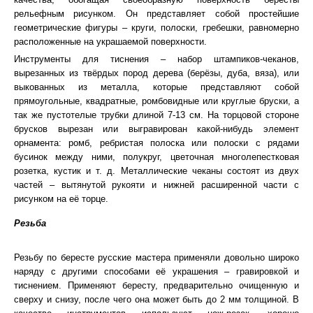
рельефным рисунком. Он представляет собой простейшие
геометрические фигуры – круги, полоски, гребешки, равномерно
расположенные на украшаемой поверхности.
Инструменты для тиснения – набор штампиков-чеканов,
вырезанных из твёрдых пород дерева (берёзы, дуба, вяза), или
выкованных из металла, которые представляют собой
прямоугольные, квадратные, ромбовидные или круглые бруски, а
так же пустотелые трубки длиной 7-13 см. На торцовой стороне
брусков вырезан или выгравирован какой-нибудь элемент
орнамента: ромб, ребристая полоска или полоски с рядами
бусинок между ними, полукруг, цветочная многолепестковая
розетка, кустик и т. д. Металлические чеканы состоят из двух
частей – вытянутой рукояти и нижней расширенной части с
рисунком на её торце.
Резьба
Резьбу по бересте русские мастера применяли довольно широко
наряду с другими способами её украшения – гравировкой и
тиснением. Применяют бересту, предварительно очищенную и
сверху и снизу, после чего она может быть до 2 мм толщиной. В