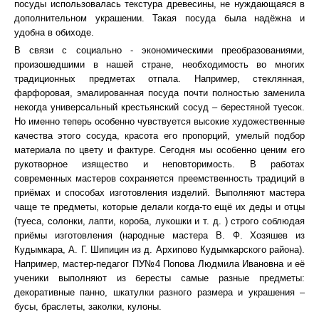
посуды использовалась текстура древесины, не нуждающаяся в
дополнительном украшении. Такая посуда была надёжна и
удобна в обиходе.
В связи с социально - экономическими преобразованиями,
произошедшими в нашей стране, необходимость во многих
традиционных предметах отпала. Например, стеклянная,
фарфоровая, эмалированная посуда почти полностью заменила
некогда универсальный крестьянский сосуд – берестяной туесок.
Но именно теперь особенно чувствуется высокие художественные
качества этого сосуда, красота его пропорций, умелый подбор
материала по цвету и фактуре. Сегодня мы особенно ценим его
рукотворное изящество и неповторимость. В работах
современных мастеров сохраняется преемственность традиций в
приёмах и способах изготовления изделий. Выполняют мастера
чаще те предметы, которые делали когда-то ещё их деды и отцы
(туеса, солонки, лапти, короба, лукошки и т. д. ) строго соблюдая
приёмы изготовления (народные мастера В. Ф. Хозяшев из
Кудымкара, А. Г. Шипицин из д. Архипово Кудымкарского района).
Например, мастер-педагог ПУ№4 Попова Людмила Ивановна и её
ученики выполняют из бересты самые разные предметы:
декоративные панно, шкатулки разного размера и украшения –
бусы, браслеты, заколки, кулоны.