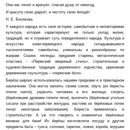
Она нас лечит и врачует, спасая душу от невзгод,
И красоту свою дарует, и чистоту свою блюдёт.
Н. Е. Белякова
У каждого народа есть своя история, самобытная и неповторимая
культура, которая характеризует не только уклад жизни,
традиций, но и отражает суть определённого народа. Культура и
искусство коми-пермяцкого народа, складывавшееся
тысячелетиями, самобытны, уникальны и разнообразны по
жанрам. Сказки, легенды, предания старины, металлическая
пластика - «Пермский звериный стиль», строительные и
художественные традиции деревянного зодчества, церковная
деревянная скульптура – «пермские боги».
Берёза широко использовалась нашими предками и в прикладном
назначении. Она могла напоить своим соком, обуть (из бересты
плели лапти), украсить человека и его жилище; согреть
(берёзовыми дровами топили печи), вылечить (берёзовые угольки
сосали при расстройстве желудка, настоем из берёзовых почек
лечат некоторые заболевания). Береста применялась в
строительстве. А уж что говорить о знаменитых берёзовых
вениках для бани! Из берёзы изготовляли посуду и другие
предметы быта – туеса, солонки, тарелки, ложки, короба, игрушки