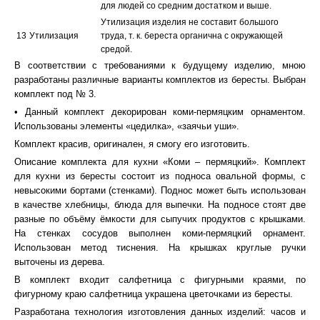
для людей со средним достатком и выше.
Утилизация изделия не составит большого
13
Утилизация
труда, т. к. береста органична с окружающей
средой.
В соответствии с требованиями к будущему изделию, мною
разработаны различные варианты комплектов из бересты. Выбран
комплект под № 3.
• Данный комплект декорирован коми-пермяцким орнаментом.
Использованы элементы «цедилка», «заячьи уши».
Комплект красив, оригинален, я смогу его изготовить.
Описание комплекта для кухни «Коми – пермяцкий». Комплект
для кухни из бересты состоит из подноса овальной формы, с
невысокими бортами (стенками). Поднос может быть использован
в качестве хлебницы, блюда для выпечки. На подносе стоят две
разные по объёму ёмкости для сыпучих продуктов с крышками.
На стенках сосудов выполнен коми-пермяцкий орнамент.
Использован метод тиснения. На крышках круглые ручки
выточены из дерева.
В комплект входит салфетница с фигурными краями, по
фигурному краю салфетница украшена цветочками из бересты.
Разработана технология изготовления данных изделий: часов и