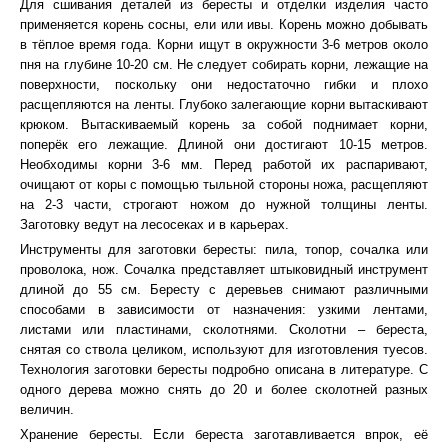
Для сшивания деталей из бересты и отделки изделия часто
применяется корень сосны, ели или ивы. Корень можно добывать
в тёплое время года. Корни ищут в окружности 3-6 метров около
пня на глубине 10-20 см. Не следует собирать корни, лежащие на
поверхности, поскольку они недостаточно гибки и плохо
расщепляются на ленты. Глубоко залегающие корни вытаскивают
крюком. Вытаскиваемый корень за собой поднимает корни,
поперёк его лежащие. Длиной они достигают 10-15 метров.
Необходимы корни 3-6 мм. Перед работой их распаривают,
очищают от коры с помощью тыльной стороны ножа, расщепляют
на 2-3 части, строгают ножом до нужной толщины ленты.
Заготовку ведут на лесосеках и в карьерах.
Инструменты для заготовки бересты: пила, топор, сочалка или
проволока, нож. Сочалка представляет штыковидный инструмент
длиной до 55 см. Бересту с деревьев снимают различными
способами в зависимости от назначения: узкими лентами,
листами или пластинами, сколотнями. Сколотни – береста,
снятая со ствола целиком, используют для изготовления туесов.
Технология заготовки бересты подробно описана в литературе. С
одного дерева можно снять до 20 и более сколотней разных
величин.
Хранение бересты. Если береста заготавливается впрок, её