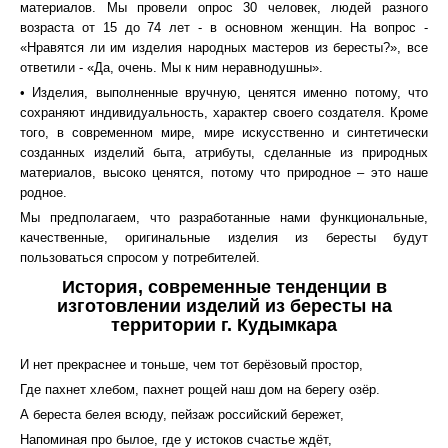
материалов. Мы провели опрос 30 человек, людей разного
возраста от 15 до 74 лет - в основном женщин. На вопрос -
«Нравятся ли им изделия народных мастеров из бересты?», все
ответили - «Да, очень. Мы к ним неравнодушны».
• Изделия, выполненные вручную, ценятся именно потому, что
сохраняют индивидуальность, характер своего создателя. Кроме
того, в современном мире, мире искусственно и синтетически
созданных изделий быта, атрибуты, сделанные из природных
материалов, высоко ценятся, потому что природное – это наше
родное.
Мы предполагаем, что разработанные нами функциональные,
качественные, оригинальные изделия из бересты будут
пользоваться спросом у потребителей.
История, современные тенденции в
изготовлении изделий из бересты на
территории г. Кудымкара
И нет прекраснее и тоньше, чем тот берёзовый простор,
Где пахнет хлебом, пахнет рощей наш дом на берегу озёр.
А береста белея всюду, пейзаж российский бережет,
Напоминая про былое, где у истоков счастье ждёт,