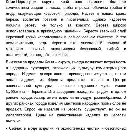
Коми-Пермяцком округе. Край наш знаменит большим
количеством зверей в лесах, рыбы в реках, обилием грибов и
ягод, окружающей красотой природы. Растёт в наших краях
берёза, воспетая поэтами и писателями. Однако издревле
любили берёзу не только за красоту. Берёза широко
использовалась в прикладном значении. Бересту (верхний слой
берёзовой коры) использовали в разнообразном качестве. И это
неудивительно, ведь береста это уникальный природный
материал: прочный, экологически безопасный, гибкий и
пластичный, не поддаётся гниению.
Выезжая за пределы Коми – округа, иногда возникает потребность
в недорогих сувенирах, отражающих культуру коми-пермяцкого
народа. Изделия декоративно – прикладного искусства, в том
числе изделия из бересты продаются только в Центре
национальной культуры, в киоске окружного музея имени
Субботина – Пермяка. Эти заведения находятся рядом, в одном
районе города. Ассортимент изделий не радует разнообразием. В
других районах города изделия мастеров народных промыслов не
продают. Спрос на изделия из бересты существует, но он не
удовлетворён. Цены на качественные изделия из бересты
высокие.
• Сейчас в моде изделия из экологически чистых и безопасных