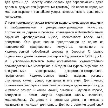
для детей и др. Бересту использовали для переписки или даже
деловых документов (берестяные грамоты). На бересте народные
мастера вырезали тончайшие узоры, которые можно сравнить с
кружевами.
У коми-пермяцкого народа имеются давно сложившиеся традиции
в изобразительном и декоративно-прикладном искусстве.
Коллекция из дерева и бересты, хранящаяся в Коми-Пермяцком
окружном краеведческом музее, насчитывает более 1400
предметов. Они дают полное представление об одном из
направлений традиционного искусства, связанного с
художественной обработкой дерева и бересты. С целью
подготовки художественных мастеров в Кудымкаре в 1918 году П.
И. Субботиным-Пермяком были организованы художественно-
производственные мастерские с 5-годичным курсом обучения со
специальными мастерскими: декоративно-театральная,
графическая, художественное литьё, ткацкая, роговая,
столярная, скульптурная, гончарная и плетения. Для личного
пользования мастера изготовляли различную деревянную посуду
и утварь: резную – чашки, ложки, сшивные – лубяные короба,
бондарные – бочки, лагуны, подойники, жбаны, квашонки,
маслобойницы. Их делали с вставным дном, на ножках с
крышками и носиками для слива. Для изготовления долбленой