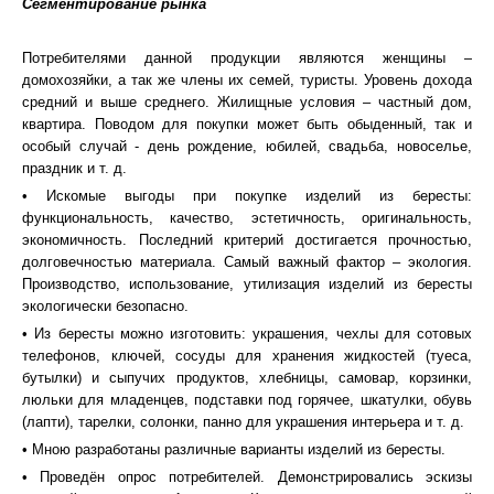
Сегментирование рынка
Потребителями данной продукции являются женщины –
домохозяйки, а так же члены их семей, туристы. Уровень дохода
средний и выше среднего. Жилищные условия – частный дом,
квартира. Поводом для покупки может быть обыденный, так и
особый случай - день рождение, юбилей, свадьба, новоселье,
праздник и т. д.
• Искомые выгоды при покупке изделий из бересты:
функциональность, качество, эстетичность, оригинальность,
экономичность. Последний критерий достигается прочностью,
долговечностью материала. Самый важный фактор – экология.
Производство, использование, утилизация изделий из бересты
экологически безопасно.
• Из бересты можно изготовить: украшения, чехлы для сотовых
телефонов, ключей, сосуды для хранения жидкостей (туеса,
бутылки) и сыпучих продуктов, хлебницы, самовар, корзинки,
люльки для младенцев, подставки под горячее, шкатулки, обувь
(лапти), тарелки, солонки, панно для украшения интерьера и т. д.
• Мною разработаны различные варианты изделий из бересты.
• Проведён опрос потребителей. Демонстрировались эскизы