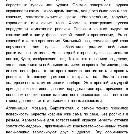
берестяные туески или бураки. Обычно поверхность бурака
окрашивали каким – либо ярким цветом, чаще это были оранжево-
красные, золотисто-охристые, реже тёпло-зелёные, голубые,
коричневые или синие тона. Форма и конструкция туеска
определяли композицию росписи. Пояски и крышку выделяли
контрастной к цвету фона краской: синей к оранжевому, тёмно-
красной к жёлто-оранжевому. Замочный шов, соединяющий края
наружного слоя туеска, обрамляли рядами небольших
растительных мотивов. На передней стороне туеска размещали
цветок, букет, изображение птиц. Так же как в росписи по дереву,
здесь применяются небольшое количество красок. Активную роль
играет цвет фона, от которого зависит цветистость и яркость
росписи. По закону цветового контраста на тёплых тонах
холодные цвета кажутся ярче и наоборот. Этот простой, и мудрый
принцип широко использовали народные мастера, применяя в
основном неяркие красители местного происхождения – цветные
глины, дополняя их отдельными готовыми красками.
Аппликация. Мозаика. Бархатистая, с сеткой тонких прожилок
поверхность бересты красива уже сама по себе, без росписи и
резьбы. Характерные для естественной окраски бересты оттенки
золотисто-медовых, приглушённых красновато-коричневых тонов
великолепно гармонируют друг с другом. Эту особенность