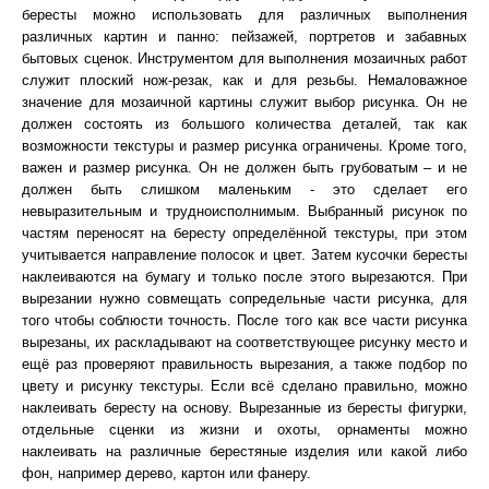
бересты можно использовать для различных выполнения
различных картин и панно: пейзажей, портретов и забавных
бытовых сценок. Инструментом для выполнения мозаичных работ
служит плоский нож-резак, как и для резьбы. Немаловажное
значение для мозаичной картины служит выбор рисунка. Он не
должен состоять из большого количества деталей, так как
возможности текстуры и размер рисунка ограничены. Кроме того,
важен и размер рисунка. Он не должен быть грубоватым – и не
должен быть слишком маленьким - это сделает его
невыразительным и трудноисполнимым. Выбранный рисунок по
частям переносят на бересту определённой текстуры, при этом
учитывается направление полосок и цвет. Затем кусочки бересты
наклеиваются на бумагу и только после этого вырезаются. При
вырезании нужно совмещать сопредельные части рисунка, для
того чтобы соблюсти точность. После того как все части рисунка
вырезаны, их раскладывают на соответствующее рисунку место и
ещё раз проверяют правильность вырезания, а также подбор по
цвету и рисунку текстуры. Если всё сделано правильно, можно
наклеивать бересту на основу. Вырезанные из бересты фигурки,
отдельные сценки из жизни и охоты, орнаменты можно
наклеивать на различные берестяные изделия или какой либо
фон, например дерево, картон или фанеру.