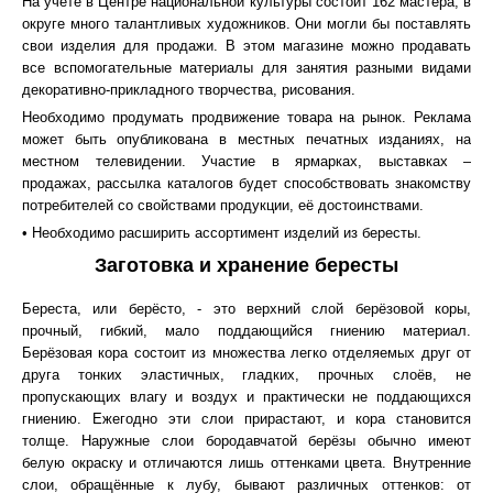
На учёте в Центре национальной культуры состоит 162 мастера, в
округе много талантливых художников. Они могли бы поставлять
свои изделия для продажи. В этом магазине можно продавать
все вспомогательные материалы для занятия разными видами
декоративно-прикладного творчества, рисования.
Необходимо продумать продвижение товара на рынок. Реклама
может быть опубликована в местных печатных изданиях, на
местном телевидении. Участие в ярмарках, выставках –
продажах, рассылка каталогов будет способствовать знакомству
потребителей со свойствами продукции, её достоинствами.
• Необходимо расширить ассортимент изделий из бересты.
Заготовка и хранение бересты
Береста, или берёсто, - это верхний слой берёзовой коры,
прочный, гибкий, мало поддающийся гниению материал.
Берёзовая кора состоит из множества легко отделяемых друг от
друга тонких эластичных, гладких, прочных слоёв, не
пропускающих влагу и воздух и практически не поддающихся
гниению. Ежегодно эти слои прирастают, и кора становится
толще. Наружные слои бородавчатой берёзы обычно имеют
белую окраску и отличаются лишь оттенками цвета. Внутренние
слои, обращённые к лубу, бывают различных оттенков: от