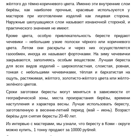
жёлтого до тёмно-коричневого цвета. Именно эти внутренние слои
берёзы, как наиболее прочные, красивые используются у
мастеров при изготовлении изделий как лицевая сторона.
Наружные шелушащиеся слои называют изнаночной стороной, и
практического значения не имеют.
Кроме цвета, особую привлекательность бересте придают
чечевики – небольшие узкие полоски чёрного или коричневого
цвета. Летом они раскрыты и через них осуществляется
газообмен, иногда их называют форточками. На зиму чечевички
закрываются, заполняясь особым веществом. Лучшая береста
для всех видов изделий – широкопластная, слоистая, ровная,
тонкая с небольшими чечевичками, тёплая и бархатистая на
ощупь, растяжимая, жёлтого, золотисто-жёлтого цвета или жёлто-
зелёного цветов.
Сроки заготовки бересты могут меняться в зависимости от
географической зоны, места произрастания берёзы, времени
наступления и характера весны. Лучше использовать бересту,
заготовленную в весенне-летний период (май – июнь). Возраст
берёзы для снятия бересты 20-40 лет.
Из интервью с мастерами, мы узнали, что бересту в Коми - округе
можно купить, 1 тонну продают за 10000 рублей.