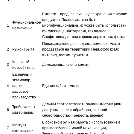
Емкости – предназначены для хранения сыпучих
продуктов. Поднос должен быть
Функциональное
1
многофункциональным: может быть использован
назначение
как хлебница, как тарелка, как поднос.
Салфетница должна хорошо держать салфетки.
Предназначено для подарка, комплект может
2
Рынок сбыта
продаваться на территории Пермского края:
жителям, гостям, туристам
Конечный
3
Домохозяйка, члены семьи.
потребитель
Единичный
экземпляр,
4
партия,
Единичный экземпляр
массовое
производство
Должны соответствовать заданным функциям,
Требования к
6
доступны, легки в обработке, с низкой
материалам
себестоимостью. (Береста, дерево)
В основном ручная работа с использованием
Методы
7
приспособлений малой механизации,
изготовления
Электролобзик, степлер мебельный.