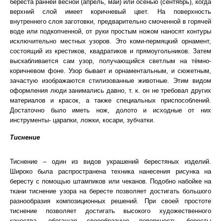
береста ранней весной (апрель, май) или осенью (сентябрь), когда
верхний слой имеет коричневый цвет. На поверхность
внутреннего слоя заготовки, предварительно смоченной в горячей
воде или подкопченной, от руки простым ножом наносят контуры
исключительно местных узоров. Это коми-пермяцкий орнамент,
состоящий из крестиков, квадратиков и прямоугольников. Затем
выскабливается сам узор, получающийся светлым на тёмно-
коричневом фоне. Узор бывает и орнаментальным, и сюжетным,
зачастую изображаются стилизованные животные. Этим видом
оформления люди занимались давно, т. к. он не требовал других
материалов и красок, а также специальных приспособлений.
Достаточно было иметь нож, долото и исходные от них
инструменты- царапки, ложки, косари, зубчатки.
Тиснение
Тиснение – один из видов украшений берестяных изделий.
Широко была распространена техника нанесения рисунка на
бересту с помощью штампиков или чеканов. Подобно набойке на
ткани тиснение узора на бересте позволяет достигать большого
разнообразия композиционных решений. При своей простоте
тиснение позволяет достигать высокого художественного
качества, обогащая своеобразную поверхность бересты