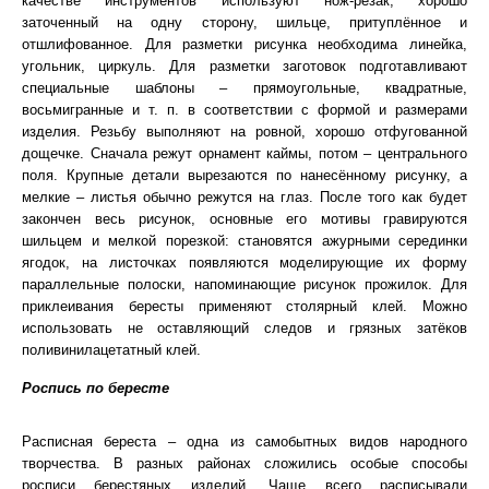
качестве инструментов используют нож-резак, хорошо
заточенный на одну сторону, шильце, притуплённое и
отшлифованное. Для разметки рисунка необходима линейка,
угольник, циркуль. Для разметки заготовок подготавливают
специальные шаблоны – прямоугольные, квадратные,
восьмигранные и т. п. в соответствии с формой и размерами
изделия. Резьбу выполняют на ровной, хорошо отфугованной
дощечке. Сначала режут орнамент каймы, потом – центрального
поля. Крупные детали вырезаются по нанесённому рисунку, а
мелкие – листья обычно режутся на глаз. После того как будет
закончен весь рисунок, основные его мотивы гравируются
шильцем и мелкой порезкой: становятся ажурными серединки
ягодок, на листочках появляются моделирующие их форму
параллельные полоски, напоминающие рисунок прожилок. Для
приклеивания бересты применяют столярный клей. Можно
использовать не оставляющий следов и грязных затёков
поливинилацетатный клей.
Роспись по бересте
Расписная береста – одна из самобытных видов народного
творчества. В разных районах сложились особые способы
росписи берестяных изделий. Чаще всего расписывали