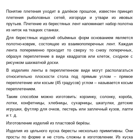
Понятие плетения уходит в далёкое прошлое, известен принцип
плетения рыболовных сетей, изгороди и утвари из ивовых
прутьев. Плетение из берестяных лент напоминает набор полотна
из ниток на ткацких станках.
Для берестяных изделий объёмных форм основанием является
полотно-коврик, состоящее из взаимопоперечных лент. Каждая
лента попеременно проходит то сверху то снизу поперечных,
образуя переплетение в виде квадратов или клеток, сходное с
рисунком шахматной доски.
В изделиях ленты в переплетенном виде могут располагаться
относительно плоскости стола под прямым углом – прямое
переплетение или косым (45 градусов) углом – называется косым
переплетением.
Таким способом можно изготовить: корзинку, солонку, короба,
лотки, конфетницы, хлебницы, сухарницы, шкатулки, детские
игрушки, футляр для очков, пестерь или заплечный кузов, лапти
и т. д.
Изготовление изделий из пластовой берёзы.
Изделия из цельного куска бересты несколько примитивны. Они
просты по форме и не столь сложны в изготовлении. Из куска