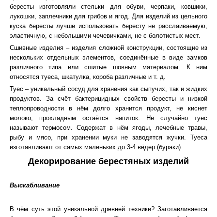
бересты изготовляли стельки для обуви, черпаки, ковшики,
лукошки, заплечники для грибов и ягод. Для изделий из цельного
куска бересты лучше использовать бересту не расслаиваемую,
эластичную, с небольшими чечевичками, не с болотистых мест.
Сшивные изделия – изделия сложной конструкции, состоящие из
нескольких отдельных элементов, соединённые в виде замков
различного типа или сшитые шовным материалом. К ним
относятся туеса, шкатулка, короба различные и т. д.
Туес – уникальный сосуд для хранения как сыпучих, так и жидких
продуктов. За счёт бактерицидных свойств бересты и низкой
теплопроводности в нём долго хранится продукт, не киснет
молоко, прохладным остаётся напиток. Не случайно туес
называют термосом. Содержат в нём ягоды, лечебные травы,
рыбу и мясо, при хранении муки не заводятся жучки. Туеса
изготавливают от самых маленьких до 3-4 вёдер (бураки)
Декорирование берестяных изделий
Выскабливание
В чём суть этой уникальной древней техники? Заготавливается