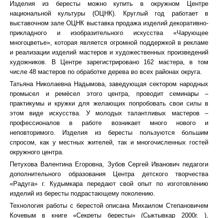
Изделия из бересты можно купить в окружном Центре
национальной культуры (ОЦНК). Круглый год работает в
выставочном зале ОЦНК выставка продажа изделий декоративно-
прикладного и изобразительного искусства «Чарующее
многоцветье», которая является огромной поддержкой в рекламе
и реализации изделий мастеров и художественных произведений
художников. В Центре зарегистрировано 162 мастера, в том
числе 48 мастеров по обработке дерева во всех районах округа.
Татьяна Николаевна Надымова, заведующая сектором народных
промысел и ремёсел этого центра, проводит семинары –
практикумы и кружки для желающих попробовать свои силы в
этом виде искусства. У молодых талантливых мастеров –
профессионалов в работе возникает много нового и
неповторимого. Изделия из бересты пользуются большим
спросом, как у местных жителей, так и многочисленных гостей
окружного центра.
Петухова Валентина Егоровна, Зубов Сергей Иванович педагоги
дополнительного образования Центра детского творчества
«Радуга» г. Кудымкара передают свой опыт по изготовлению
изделий из бересты подрастающему поколению.
Технология работы с берестой описана Михаилом Степановичем
Кочевым в книге «Секреты бересты» (Сыктывкар 2000г. ),