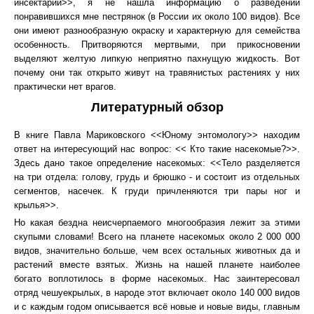
инсектарии>>, я не нашла информацию о разведении
понравившихся мне пестрянок (в России их около 100 видов). Все
они имеют разнообразную окраску и характерную для семейства
особенность. Притворяются мертвыми, при прикосновении
выделяют желтую липкую неприятно пахнущую жидкость. Вот
почему они так открыто живут на травянистых растениях у них
практически нет врагов.
Литературный обзор
В книге Павла Мариковского <<Юному энтомологу>> находим
ответ на интересующий нас вопрос: << Кто такие насекомые?>>.
Здесь дано такое определение насекомых: <<Тело разделяется
на три отдела: голову, грудь и брюшко - и состоит из отдельных
сегментов, насечек. К груди причленяются три пары ног и
крылья>>.
Но какая бездна неисчерпаемого многообразия лежит за этими
скупыми словами! Всего на планете насекомых около 2 000 000
видов, значительно больше, чем всех остальных животных да и
растений вместе взятых. Жизнь на нашей планете наиболее
богато воплотилось в форме насекомых. Нас заинтересовал
отряд чешуекрылых, в народе этот включает около 140 000 видов
и с каждым годом описывается всё новые и новые виды, главным