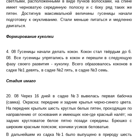
светлыми, расположенными в виде пучков волосками, на спине
имеет черноватую серединную полоску и с боку ряд таких же
пятен. Достигнув максимальной величины гусеницы начали
подготовку к окукливанию. Стали меньше питаться и медленно
двигаться.
Формирование куколки
4. 08 Гусеницы начали делать кокон. Кокон стал твёрдым до 6.
08. Все гусеницы упрятались в кокон и перешли в следующую
фазу своего развития - куколку. Всего образовалось коконов в
садке №1 девять, в садке №2 пять, в садке №3 семь.
Стадия имаго
20. 08 Через 16 дней в садке №3 вывелась первая бабочка
(самка). Окраска: передние и задние крылья черно-синего цвета.
На передних крыльях шесть круглых белых пятен, проходящих по
направлению от основания и имеющих кое-где красный налёт; на
задних кругловатое белое пятно позади середины. Брюшко с
широким красным пояском; кончики усиков беловатые.
В дальнейшем из садка №1 было выпущено в природу шесть