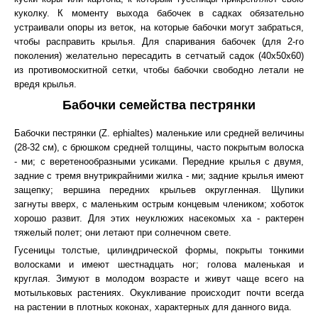
куколку. К моменту выхода бабочек в садках обязательно
устраивали опоры из веток, на которые бабочки могут забраться,
чтобы расправить крылья. Для спаривания бабочек (для 2-го
поколения) желательно пересадить в сетчатый садок (40x50x60)
из противомоскитной сетки, чтобы бабочки свободно летали не
вредя крылья.
Бабочки семейства пестрянки
Бабочки пестрянки (Z. ephialtes) маленькие или средней величины
(28-32 см), с брюшком средней толщины, часто покрытым волоска
- ми; с веретенообразными усиками. Передние крылья с двумя,
задние с тремя внутрикрайними жилка - ми; задние крылья имеют
защепку; вершина передних крыльев округленная. Щупики
загнуты вверх, с маленьким острым концевым члеником; хоботок
хорошо развит. Для этих неуклюжих насекомых ха - рактерен
тяжелый полет; они летают при солнечном свете.
Гусеницы толстые, цилиндрической формы, покрыты тонкими
волосками и имеют шестнадцать ног; голова маленькая и
круглая. Зимуют в молодом возрасте и живут чаще всего на
мотыльковых растениях. Окукливание происходит почти всегда
на растении в плотных коконах, характерных для данного вида.