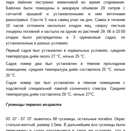
пара бабочек пестрянки изменчивой во время спаривания.
Бабочки были помещены в аквариум объёмом 20 литров с
сетчатой крышкой и установленными в нем веточками
разнотравья. Спустя 3 часа самец упал на дно. Самка в течение
10 часов отложила несколько кладок яиц, сверху листьев
люцерны посевной и застыла на одном из растений 29. 06 в 10:00
кладки были распределены в 3 одинаковые садка, но
установленные в разных условиях.
Первый садок был установлен в нормальных условиях, средняя
температура днём около 27 °С, ночью 25 °С.
Садок номер два был установлен в тёмном прохладном
помещении, средняя температура днём составляла 25 °С, ночью
20 °С.
Садок номер три был установлен в тёмном помещении с
подсветкой специальной лампой солнечного спектра. Средняя
температура днём составляла 29 °С, ночью 27°С.
Гусеницы первого возраста
03. 07 - 07. 07. вывелось 68 гусеницы, остальные погибли. Окрас
стально-желтый, размер 1,5мм. В дальнейшем все гусеницы были
пересажены в садки находящиеся в таких же условиях, что и