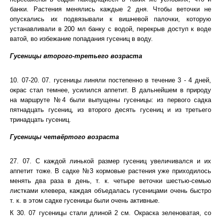
банки. Растения менялись каждые 2 дня. Чтобы веточки не
опускались их подвязывали к вишневой палочки, которую
устанавливали в 200 мл банку с водой, перекрыв доступ к воде
ватой, во избежание попадания гусениц в воду.
Гусеницы второго-третьего возраста
10. 07-20. 07. гусеницы линяли постепенно в течение 3 - 4 дней,
окрас стал темнее, усилился аппетит. В дальнейшем в природу
на маршруте №4 были выпущены гусеницы: из первого садка
пятнадцать гусениц, из второго десять гусениц и из третьего
тринадцать гусениц.
Гусеницы четвёртого возраста
27. 07. С каждой линькой размер гусениц увеличивался и их
аппетит тоже. В садке №3 кормовые растения уже приходилось
менять два раза в день, т. к. четыре веточки шестью-семью
листками клевера, каждая объедалась гусеницами очень быстро
т. к. в этом садке гусеницы были очень активные.
К 30. 07 гусеницы стали длиной 2 см. Окраска зеленоватая, со