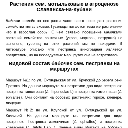
Растения сем. мотыльковые в агроценозе
Славянска-на-Кубани
Бабочки семейства пестрянки чаще всего посещают растения
семейства мотыльковые. Гусеницы питаются теми же растениями
что и взрослая особь. С чем связано посещение бабочками
растений семейства зонтичные (укроп, морковь, петрушка) не
выяснено, гусениц на этих растений мы не находили. В
литературе описано что пестрянка виноградная является
вредителем, но на исследуемых маршрутах она не встретилась.
Видовой состав бабочек сем. пестрянки на
маршрутах
Маршрут №1: по ул. Октябрьская от ул. Крупской до берега реки
Протока. На данном маршруте мы встретили два вида пестрянок:
пестрянка таволговая (Z. filipendulae L) и пестрянка изменчивая (Z.
ephialtes). Они обитают на бобовых растениях: горохе, клевере,
люцерне.
Маршрут №2: по ул. Крупской от ул. Октябрьской до ул.
Казачьей. На данном маршруте мы встретили два вида
пестрянок. Пестрянка изменчивая (Z. ephialtes) и пестрянка
клеверная (Z. trifolii Esp. ). Данные виды обитают на бобовых