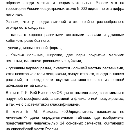
образом среди мелких и непримечательных. Узнаем что на
территории России чешуекрылых около 8 000 видов, но эта цифра
неточная.
Узнаем, что у представителей этого крайне разнообразного
отряда есть сходства:
- голова с хорошо развитыми сложными глазами и длинным
хоботком, реже без него;
- усики длинные разной формы;
- Крылья большие, широкие, две пары покрытые мелкими
нежными, сложноустроенными чешуйками;
- гусеницы червеобразны, питаются большей частью растениями,
хотя некоторые стали хищниками, живут открыто, иногда в тканях
растений, а прежде чем окуклиться многие вьют из нежной
шёлковой нитей коконы.
В книге Г. Я. Бей-Биенко <<Общая энтомология>>, знакомимся с
наружной морфологией, анатомией и физиологией чешуекрылых,
а так же с систематикой классификацией.
В книге Б. М. Мамаева <<Определитель насекомых по
личинкам>> дана определительная таблица, где изображены
представители чешуекрылых 14 основных семейств, обитающих
на европейской части России.