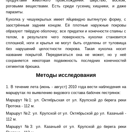
продуктами животного происхождения: шерстью, воском,
роговыми веществами. Есть среди гусениц хищники, и даже
паразиты.
Куколка у чешуекрылых имеет яйцевидно вытянутую форму, с
заострённым задним концом. Её плотные наружные покровы
образуют твёрдую оболочку; все придатки и конечности спаяны с
телом, в результате чего поверхность куколки становится
сплошной, ноги и крылья не могут быть отделены от туловища
без нарушений целостности покрова. Такая куколка носит
название покрытой. Передвигаться она не может, но у неё
сохраняется некоторая подвижность последних конечностей
сегментов брюшка.
Методы исследования
1. В течение лета (июнь - август) 2010 года вести наблюдения на
маршрутах по выявлению видового состава бабочек пестрянок:
Маршрут №1: ул. Октябрьская от ул. Крупской до берега реки
Протока - 112 м.
Маршрут №2: ул. Крупской от ул. Октябрьской до ул. Казачьей -
112 м.
Маршрут №3: ул. Казачьей от ул. Крупской до берега реки