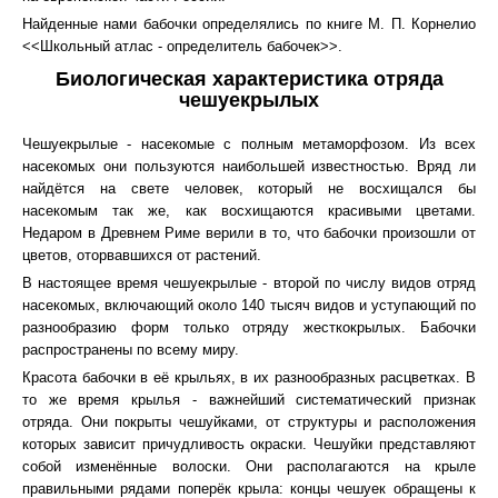
Найденные нами бабочки определялись по книге М. П. Корнелио
<<Школьный атлас - определитель бабочек>>.
Биологическая характеристика отряда
чешуекрылых
Чешуекрылые - насекомые с полным метаморфозом. Из всех
насекомых они пользуются наибольшей известностью. Вряд ли
найдётся на свете человек, который не восхищался бы
насекомым так же, как восхищаются красивыми цветами.
Недаром в Древнем Риме верили в то, что бабочки произошли от
цветов, оторвавшихся от растений.
В настоящее время чешуекрылые - второй по числу видов отряд
насекомых, включающий около 140 тысяч видов и уступающий по
разнообразию форм только отряду жесткокрылых. Бабочки
распространены по всему миру.
Красота бабочки в её крыльях, в их разнообразных расцветках. В
то же время крылья - важнейший систематический признак
отряда. Они покрыты чешуйками, от структуры и расположения
которых зависит причудливость окраски. Чешуйки представляют
собой изменённые волоски. Они располагаются на крыле
правильными рядами поперёк крыла: концы чешуек обращены к