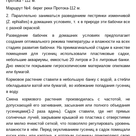
Протока - 112 м.
Маршрут №4: берег реки Протока-112 м.
2. Параллельно заниматься разведением пестрянки изменчивой
(Z. ephialtes) в домашних условиях, т. к в природе эти бабочки все
с разной окраской.
Разведение бабочек в домашних условиях предполагает
создания оптимального режима температуры и влажности на всех
стадиях развития бабочки. На преимагинальной стадии в качестве
помещения для гусениц использовали пластиковые садки,
небольшие аквариумы, емкостью 20 литров и 3-х литровые банки.
Дно емкости покрываем гигроскопическим материалом опилками
или бумагой.
Кормовое растение ставили в небольшую банку с водой, а стебли
обкладывали ватой или бумагой, во избежание попадания гусениц
в воду.
Смена кормового растения производилась с частотой, не
допускающей его загнивания, засыхания или полного объедания
гусеницами(1-2 раза вдень). Садок ставили, где нет прямых
солнечных лучей, закрываем крышкой из пластика с отверстиями
или мелко ячеистой сеткой, что позволяло регулировать уровень
влажности в нём. Перед окукливанием гусениц в садок помещали
куски коры или картона, к которым гусеницы прикрепляют свою