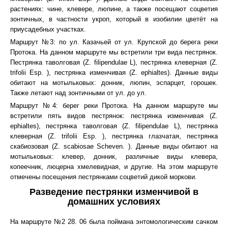
растениях: чине, клевере, люпине, а также посещают соцветия
зонтичных, в частности укроп, который в изобилии цветёт на
приусадебных участках.
Маршрут №3: по ул. Казачьей от ул. Крупской до берега реки
Протока. На данном маршруте мы встретили три вида пестрянок.
Пестрянка таволговая (Z. filipendulae L), пестрянка клеверная (Z.
trifolii Esp. ), пестрянка изменчивая (Z. ephialtes). Данные виды
обитают на мотыльковых: донник, люпин, эспарцет, горошек.
Также летают над зонтичными от ул. до ул.
Маршрут №4: берег реки Протока. На данном маршруте мы
встретили пять видов пестрянок: пестрянка изменчивая (Z.
ephialtes), пестрянка таволговая (Z. filipendulae L), пестрянка
клеверная (Z. trifolii Esp. ), пестрянка глазчатая, пестрянка
скабиозовая (Z. scabiosae Scheven. ). Данные виды обитают на
мотыльковых: клевер, донник, различные виды клевера,
копеечник, люцерна хмелевидная, и другие. На этом маршруте
отмечены посещения пестрянками соцветий дикой моркови.
Разведение пестрянки изменчивой в
домашних условиях
На маршруте №2 28. 06 была поймана энтомологическим сачком