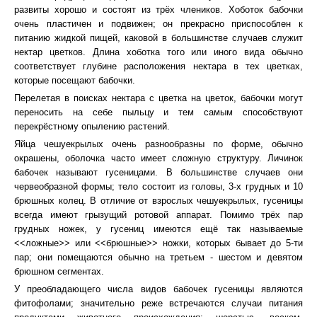
развиты хорошо и состоят из трёх члеников. Хоботок бабочки
очень пластичен и подвижен; он прекрасно приспособлен к
питанию жидкой пищей, каковой в большинстве случаев служит
нектар цветков. Длина хоботка того или иного вида обычно
соответствует глубине расположения нектара в тех цветках,
которые посещают бабочки.
Перелетая в поисках нектара с цветка на цветок, бабочки могут
переносить на себе пыльцу и тем самым способствуют
перекрёстному опылению растений.
Яйца чешуекрылых очень разнообразны по форме, обычно
окрашены, оболочка часто имеет сложную структуру. Личинок
бабочек называют гусеницами. В большинстве случаев они
червеобразной формы; тело состоит из головы, 3-х грудных и 10
брюшных колец. В отличие от взрослых чешуекрылых, гусеницы
всегда имеют грызущий ротовой аппарат. Помимо трёх пар
грудных ножек, у гусениц имеются ещё так называемые
<<ложные>> или <<брюшные>> ножки, которых бывает до 5-ти
пар; они помещаются обычно на третьем - шестом и девятом
брюшном сегментах.
У преобладающего числа видов бабочек гусеницы являются
фитофолами; значительно реже встречаются случаи питания