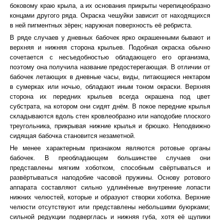
боковому краю крыла, а их основания прикрыты черепицеобразно
концами другого ряда. Окраска чешуйки зависит от находящихся
в ней пигментных зёрен; наружная поверхность её ребриста.
В ряде случаев у дневных бабочек ярко окрашенными бывают и
верхняя и нижняя сторона крыльев. Подобная окраска обычно
сочетается с несъедобностью обладающего его организма,
поэтому она получила название предостерегающая. В отличии от
бабочек летающих в дневные часы, виды, питающиеся нектаром
в сумерках или ночью, обладают иным тоном окраски. Верхняя
сторона их передних крыльев всегда окрашена под цвет
субстрата, на котором они сидят днём. В покое передние крылья
складываются вдоль стен кровлеобразно или наподобие плоского
треугольника, прикрывая нижние крылья и брюшко. Неподвижно
сидящая бабочка становится незаметной.
Не менее характерным признаком являются ротовые органы
бабочек. В преобладающем большинстве случаев они
представлены мягким хоботком, способным свёртываться и
развёртываться наподобие часовой пружины. Основу ротового
аппарата составляют сильно удлинённые внутренние лопасти
нижних челюстей, которые и образуют створки хоботка. Верхние
челюсти отсутствуют или представлены небольшими буюрками;
сильной редукции подверглась и нижняя губа, хотя её щупики