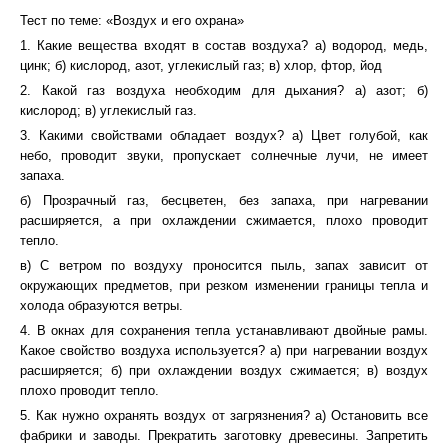
Тест по теме: «Воздух и его охрана»
1. Какие вещества входят в состав воздуха? а) водород, медь,
цинк; б) кислород, азот, углекислый газ; в) хлор, фтор, йод
2. Какой газ воздуха необходим для дыхания? а) азот; б)
кислород; в) углекислый газ.
3. Какими свойствами обладает воздух? а) Цвет голубой, как
небо, проводит звуки, пропускает солнечные лучи, не имеет
запаха.
б) Прозрачный газ, бесцветен, без запаха, при нагревании
расширяется, а при охлаждении сжимается, плохо проводит
тепло.
в) С ветром по воздуху проносится пыль, запах зависит от
окружающих предметов, при резком изменении границы тепла и
холода образуются ветры.
4. В окнах для сохранения тепла устанавливают двойные рамы.
Какое свойство воздуха используется? а) при нагревании воздух
расширяется; б) при охлаждении воздух сжимается; в) воздух
плохо проводит тепло.
5. Как нужно охранять воздух от загрязнения? а) Остановить все
фабрики и заводы. Прекратить заготовку древесины. Запретить