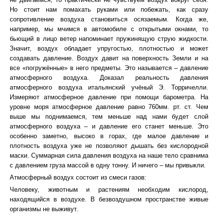
Но стоит нам помахать руками или побежать, как сразу
сопротивление воздуха становиться осязаемым. Когда же,
например, мы мчимся в автомобиле с открытыми окнами, то
бьющий в лицо ветер напоминает пружинящую струю жидкости.
Значит, воздух обладает упругостью, плотностью и может
создавать давление. Воздух давит на поверхность Земли и на
все «погружённые» в него предметы. Это называется – давление
атмосферного воздуха. Доказал реальность давления
атмосферного воздуха итальянский учёный Э. Торричелли.
Измеряют атмосферное давление при помощи барометра. На
уровне моря атмосферное давление равно 760мм. рт. ст. Чем
выше мы поднимаемся, тем меньше над нами будет слой
атмосферного воздуха – и давление его станет меньше. Это
особенно заметно, высоко в горах, где малое давление и
плотность воздуха уже не позволяют дышать без кислородной
маски. Суммарная сила давления воздуха на наше тело сравнима
с давлением груза массой в одну тонну. И ничего – мы привыкли.
Атмосферный воздух состоит из смеси газов:
Человеку, животным и растениям необходим кислород,
находящийся в воздухе. В безвоздушном пространстве живые
организмы не выживут.