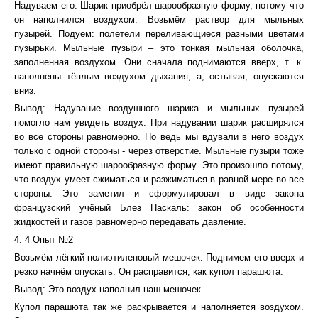
Надуваем его. Шарик приобрёл шарообразную форму, потому что
он наполнился воздухом. Возьмём раствор для мыльных
пузырей. Подуем: полетели переливающиеся разными цветами
пузырьки. Мыльные пузыри – это тонкая мыльная оболочка,
заполненная воздухом. Они сначала поднимаются вверх, т. к.
наполнены тёплым воздухом дыхания, а, остывая, опускаются
вниз.
Вывод: Надувание воздушного шарика и мыльных пузырей
помогло нам увидеть воздух. При надувании шарик расширялся
во все стороны равномерно. Но ведь мы вдували в него воздух
только с одной стороны - через отверстие. Мыльные пузыри тоже
имеют правильную шарообразную форму. Это произошло потому,
что воздух умеет сжиматься и разжиматься в равной мере во все
стороны. Это заметил и сформулировал в виде закона
французский учёный Блез Паскаль: закон об особенности
жидкостей и газов равномерно передавать давление.
4. 4 Опыт №2
Возьмём лёгкий полиэтиленовый мешочек. Поднимем его вверх и
резко начнём опускать. Он расправится, как купол парашюта.
Вывод: Это воздух наполнил наш мешочек.
Купол парашюта так же раскрывается и наполняется воздухом.