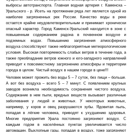
выбросы автотранспорта. Главная водная артерия г. Каменска –
Уральского - р. Исеть на протяжении ряда лет является одной из
наиболее загрязненных рек России. Качество воды в реке
остается крайне неудовлетворительным и принимает хронически
опасный характер. Город Каменск-Уральский находится в зоне с
повышенным содержанием радона в почвенном воздухе и
подземных водах. Повышению загрязнения атмосферного
воздуха способствуют также неблагоприятные метеорологические
условия. Высокая повторяемость слабых ветров в течение года, а
также преобладание ветров южного и юго-западного направлений
приводит к повсеместному загрязнению атмосферы и территории
города в целом. Чистый воздух в нашем городе в цене!!!
Человек может прожить без воды 5 – 7 суток, без пищи – больше.
А вот без воздуха – всего 5 – 7 минут. С появлением крупных
заводов возникла необходимость сохранения чистого воздуха.
Содержание в нем пыли, вредных веществ вызывает различные
заболевания у людей и животных. У некоторых животных,
например, у коров и овец разрушаются зубы. Ядовитая пыль,
попадая в лёгкие человека, приводят к ухудшению здоровья.
Многие предприятия Урала постоянно загрязняют воздух. С
каждым годом в населённых пунктах увеличивается число
автомашин. Выхлопные газы, попадая в воздух, тоже загрязняют