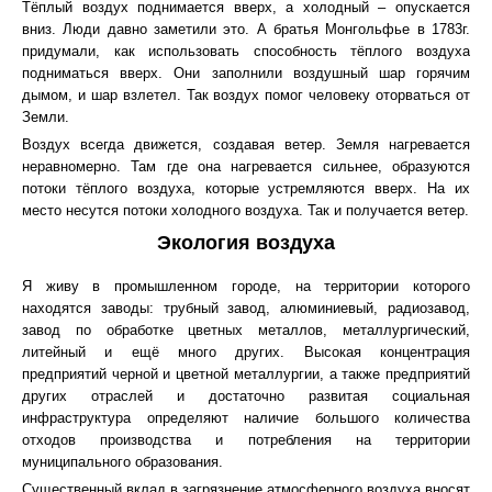
Тёплый воздух поднимается вверх, а холодный – опускается
вниз. Люди давно заметили это. А братья Монгольфье в 1783г.
придумали, как использовать способность тёплого воздуха
подниматься вверх. Они заполнили воздушный шар горячим
дымом, и шар взлетел. Так воздух помог человеку оторваться от
Земли.
Воздух всегда движется, создавая ветер. Земля нагревается
неравномерно. Там где она нагревается сильнее, образуются
потоки тёплого воздуха, которые устремляются вверх. На их
место несутся потоки холодного воздуха. Так и получается ветер.
Экология воздуха
Я живу в промышленном городе, на территории которого
находятся заводы: трубный завод, алюминиевый, радиозавод,
завод по обработке цветных металлов, металлургический,
литейный и ещё много других. Высокая концентрация
предприятий черной и цветной металлургии, а также предприятий
других отраслей и достаточно развитая социальная
инфраструктура определяют наличие большого количества
отходов производства и потребления на территории
муниципального образования.
Существенный вклад в загрязнение атмосферного воздуха вносят